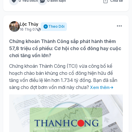
0 Yêu thích
0 Bình luận
Chia sẻ
Lộc Thủy
Theo Dõi
16 Thg 07
Chứng khoán Thành Công sắp phát hành thêm
57,8 triệu cổ phiếu: Cơ hội cho cổ đông hay cuộc
chơi tăng vốn lớn?
Chứng khoán Thành Công (TCI) vừa công bố kế
hoạch chào bán khủng cho cổ đông hiện hữu để
tăng vốn điều lệ lên hơn 1.734 tỷ đồng. Bạn đã sẵn
sàng cho đợt bơm vốn mới này chưa?
Xem thêm