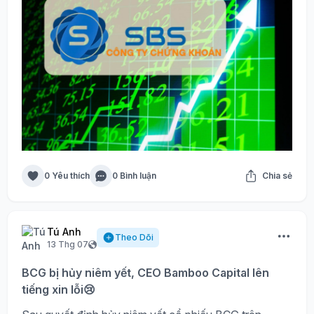
0 Yêu thích
0 Bình luận
Chia sẻ
Tú Anh
Theo Dõi
13 Thg 07
BCG bị hủy niêm yết, CEO Bamboo Capital lên
tiếng xin lỗi😢