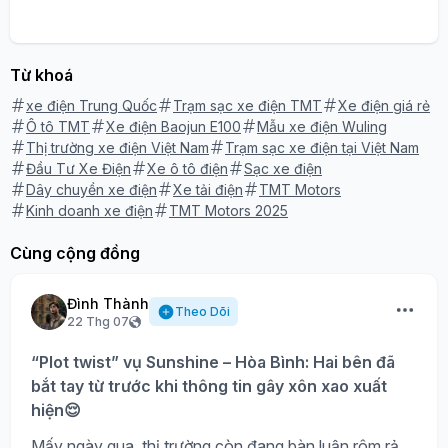
Từ khoá
xe điện Trung Quốc
Trạm sạc xe điện TMT
Xe điện giá rẻ
Ô tô TMT
Xe điện Baojun E100
Mẫu xe điện Wuling
Thị trường xe điện Việt Nam
Trạm sạc xe điện tại Việt Nam
Đầu Tư Xe Điện
Xe ô tô điện
Sạc xe điện
Dây chuyền xe điện
Xe tải điện
TMT Motors
Kinh doanh xe điện
TMT Motors 2025
Cùng cộng đồng
Đình Thành
Theo Dõi
22 Thg 07
“Plot twist” vụ Sunshine – Hòa Bình: Hai bên đã
bắt tay từ trước khi thông tin gây xôn xao xuất
hiện😌
Mấy ngày qua, thị trường còn đang bàn luận rôm rả