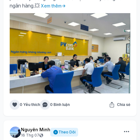
ngân hàng.💥
Xem thêm
0 Yêu thích
0 Bình luận
Chia sẻ
Nguyên Minh
Theo Dõi
16 Thg 07