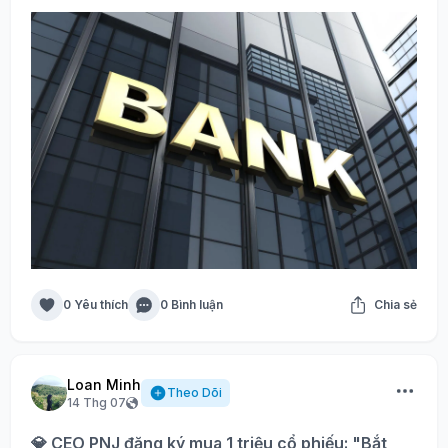
0 Yêu thích
0 Bình luận
Chia sẻ
Loan Minh
Theo Dõi
14 Thg 07
💎 CEO PNJ đăng ký mua 1 triệu cổ phiếu: "Bắt