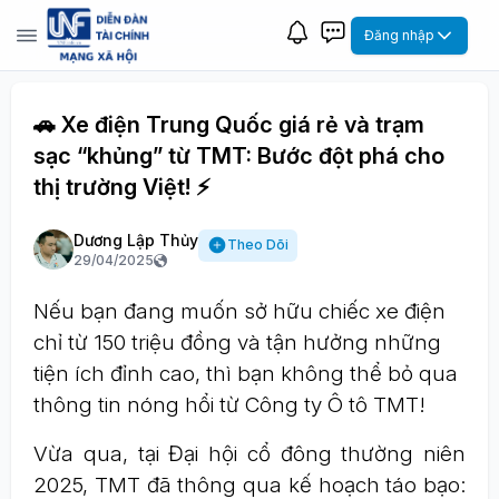
Đăng nhập
🚗 Xe điện Trung Quốc giá rẻ và trạm
sạc “khủng” từ TMT: Bước đột phá cho
thị trường Việt! ⚡️
Dương Lập Thủy
Theo Dõi
29/04/2025
Nếu bạn đang muốn sở hữu chiếc xe điện
chỉ từ 150 triệu đồng và tận hưởng những
tiện ích đỉnh cao, thì bạn không thể bỏ qua
thông tin nóng hổi từ Công ty Ô tô TMT!
Vừa qua, tại Đại hội cổ đông thường niên
2025, TMT đã thông qua kế hoạch táo bạo: