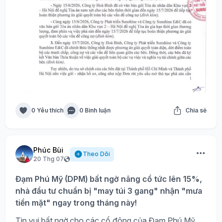
0 Yêu thích
0 Bình luận
Chia sẻ
Phúc Bùi
Theo Dõi
20 Thg 07
Đạm Phú Mỹ (DPM) bất ngờ nâng cổ tức lên 15%,
nhà đầu tư chuẩn bị "may túi 3 gang" nhận "mưa
tiền mặt" ngay trong tháng này!
Tin vui bất ngờ cho các cổ đông của Đạm Phú Mỹ