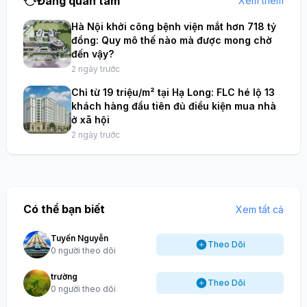
Đang quan tâm
Xem thêm
Hà Nội khởi công bệnh viện mắt hơn 718 tỷ
đồng: Quy mô thế nào mà được mong chờ
đến vậy?
2 ngày trước
Chỉ từ 19 triệu/m² tại Hạ Long: FLC hé lộ 13
khách hàng đầu tiên đủ điều kiện mua nhà
ở xã hội
2 ngày trước
Có thể bạn biết
Xem tất cả
Tuyến Nguyễn
Theo Dõi
0 người theo dõi
trường
Theo Dõi
0 người theo dõi