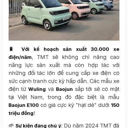
🔋
Với kế hoạch sản xuất 30.000 xe
, TMT sẽ không chỉ nâng cao
điện/năm
năng lực sản xuất mà còn hợp tác với
những đối tác lớn để cung cấp xe điện có
sức cạnh tranh cực kỳ hấp dẫn. Các mẫu xe
điện từ
và
sắp tới sẽ có mặt
Wuling
Baojun
tại Việt Nam, trong đó đặc biệt là mẫu
có giá cực kỳ "hạt dẻ" dưới
Baojun E100
150
!
triệu đồng
🌱
: Dù năm 2024 TMT đã
Sự kiện đáng chú ý