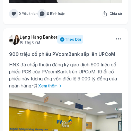
0 Yêu thích
0 Bình luận
Chia sẻ
Đặng Hằng Banker
Theo Dõi
16 Thg 07
900 triệu cổ phiếu PVcomBank sắp lên UPCoM
HNX đã chấp thuận đăng ký giao dịch 900 triệu cổ
phiếu PCB của PVcomBank trên UPCoM. Khối cổ
phiếu này tương ứng vốn điều lệ 9.000 tỷ đồng của
ngân hàng.💥
Xem thêm