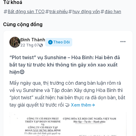
Từ khoá
Bất động sản TCO
trái phiếu
huy động vốn
đáo hạn
Cùng cộng đồng
Đình Thành
Theo Dõi
22 Thg 07
“Plot twist” vụ Sunshine – Hòa Bình: Hai bên đã
bắt tay từ trước khi thông tin gây xôn xao xuất
hiện😌
Mấy ngày qua, thị trường còn đang bàn luận rôm rả
về vụ Sunshine và Tập đoàn Xây dựng Hòa Bình thì
“plot twist” xuất hiện: hai bên thực ra đã dọn bàn, bắt
tay giải quyết từ trước rồi 🤝
Xem thêm