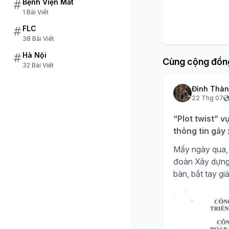
Bệnh Viện Mắt
1 Bài Viết
FLC
38 Bài Viết
Hà Nội
Cùng cộng đồn
32 Bài Viết
Đình Thà
22 Thg 07
“Plot twist” v
thông tin gây
Mấy ngày qua, 
đoàn Xây dựng H
bàn, bắt tay giả