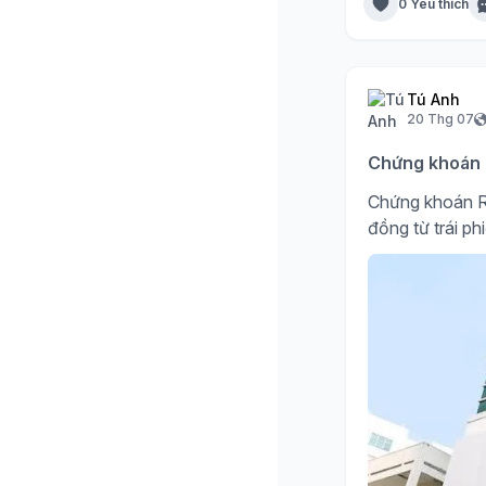
0 Yêu thích
Tú Anh
20 Thg 07
Chứng khoán R
Chứng khoán R
đồng từ trái ph