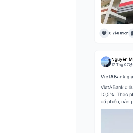
0 Yêu thích
Nguyên M
17 Thg 07
VietABank giả
VietABank điều
10,5%. Theo ph
cổ phiếu, nâng 