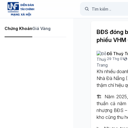
Chứng Khoán
Giá Vàng
BĐS đóng bă
phiếu VHM 
Đỗ Thuỳ T
29 Thg 01
Khi nhiều doan
Nhà Đà Nẵng (N
thậm chí hiệu q
🏗️ Năm 2025,
thuần cả năm 
nhượng BĐS – 
kho cũng thu h