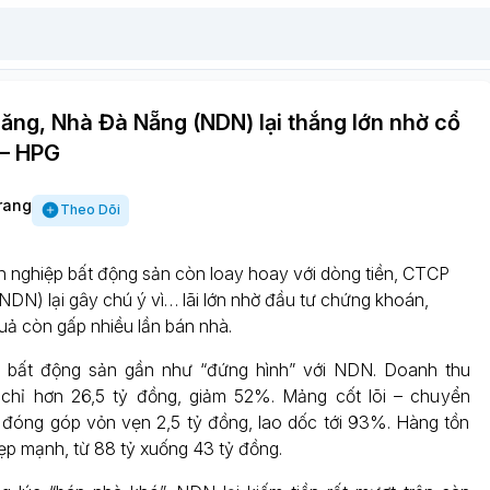
ng, Nhà Đà Nẵng (NDN) lại thắng lớn nhờ cổ
– HPG
rang
Theo Dõi
h nghiệp bất động sản còn loay hoay với dòng tiền, CTCP
DN) lại gây chú ý vì… lãi lớn nhờ đầu tư chứng khoán,
uả còn gấp nhiều lần bán nhà.
 bất động sản gần như “đứng hình” với NDN. Doanh thu
chỉ hơn 26,5 tỷ đồng, giảm 52%. Mảng cốt lõi – chuyển
đóng góp vỏn vẹn 2,5 tỷ đồng, lao dốc tới 93%. Hàng tồn
ẹp mạnh, từ 88 tỷ xuống 43 tỷ đồng.