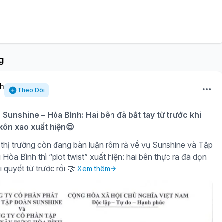
g
nh
Theo Dõi
ụ Sunshine – Hòa Bình: Hai bên đã bắt tay từ trước khi
 xôn xao xuất hiện😌
thị trường còn đang bàn luận rôm rả về vụ Sunshine và Tập
òa Bình thì “plot twist” xuất hiện: hai bên thực ra đã dọn
i quyết từ trước rồi 🤝
Xem thêm