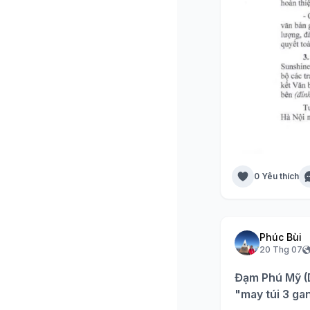
0 Yêu thích
Phúc Bùi
20 Thg 07
Đạm Phú Mỹ (D
"may túi 3 ga