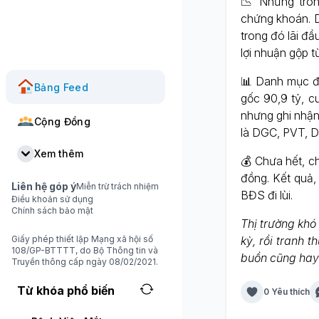
📉 Nhưng trong
chứng khoán. D
trong đó lãi đầ
lợi nhuận gộp t
📊 Danh mục đầ
Bảng Feed
gốc 90,9 tỷ, c
nhưng ghi nhận 
Cộng Đồng
là DGC, PVT, 
Xem thêm
💰 Chưa hết, c
đồng. Kết quả,
Liên hệ góp ý
Miễn trừ trách nhiệm
BĐS đi lùi.
Điều khoản sử dụng
Chính sách bảo mật
Thị trường khó
Giấy phép thiết lập Mạng xã hội số
kỳ, rồi tranh 
108/GP-BTTTT, do Bộ Thông tin và
buồn cũng hay 
Truyền thông cấp ngày 08/02/2021.
Từ khóa phổ biến
0 Yêu thích