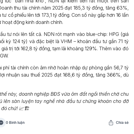
 lúc “bán nhà khó”, NDN lại kiếm tiền rất mượt trên sàn
oanh thu tài chính năm 2025 đạt 185,3 tỷ đồng, tăng 63%,
u tư cổ phiếu lên tới 173,1 tỷ đồng. Con số này gấp hơn 16 lần
ừ hoạt động kinh doanh chính.
u tư nói lên tất cả. NDN rót mạnh vào blue-chip: HPG (giá
uối kỳ 124 tỷ) và đặc biệt là VHM – khoản đầu tư gần 71 tỷ
giá trị tới 162,8 tỷ đồng, tạm lãi khoảng 129%. Thêm vào đó
DGW.
hi phí tài chính còn âm nhờ hoàn nhập dự phòng gần 56,7 tỷ
 lợi nhuận sau thuế 2025 đạt 168,6 tỷ đồng, tăng 366%, dù
 thế này, doanh nghiệp BĐS vừa ôm đất ngồi thiền chờ chu
thủ lên sàn luyện tay nghề nhà đầu tư chứng khoán cho đỡ
đó chứ! 📈🏗️
0 Bình luận
Chia sẻ