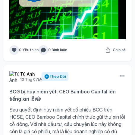
0 Yêu thích
0 Bình luận
Chia sẻ
Tú Anh
Theo Dõi
13 Thg 07
BCG bị hủy niêm yết, CEO Bamboo Capital lên
tiếng xin lỗi😢
Sau quyết định hủy niêm yết cổ phiếu BCG trên
HOSE, CEO Bamboo Capital chính thức gửi thư xin lỗi
cổ đông. Với nhà đầu tư, câu chuyện lúc này không
còn là giá cổ phiếu, mà là liệu doanh nghiệp có đủ