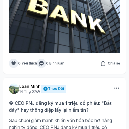
0 Yêu thích
0 Bình luận
Chia sẻ
Loan Minh
Theo Dõi
14 Thg 07
💎 CEO PNJ đăng ký mua 1 triệu cổ phiếu: "Bắt
đáy" hay thông điệp lấy lại niềm tin?
Sau chuỗi giảm mạnh khiến vốn hóa bốc hơi hàng
nghìn tỷ đồng, CEO PNJ đăng ký mua 1 triệu cổ