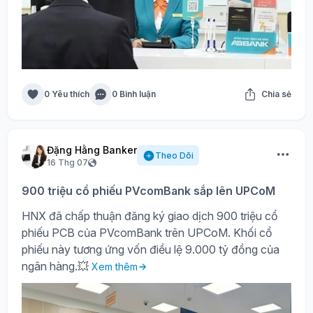
0 Yêu thích
0 Bình luận
Chia sẻ
Đặng Hằng Banker
Theo Dõi
16 Thg 07
900 triệu cổ phiếu PVcomBank sắp lên UPCoM
HNX đã chấp thuận đăng ký giao dịch 900 triệu cổ
phiếu PCB của PVcomBank trên UPCoM. Khối cổ
phiếu này tương ứng vốn điều lệ 9.000 tỷ đồng của
ngân hàng.💥
Xem thêm