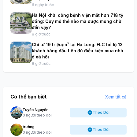
6 ngày trước
Hà Nội khởi công bệnh viện mắt hơn 718 tỷ
đồng: Quy mô thế nào mà được mong chờ
đến vậy?
8 giờ trước
Chỉ từ 19 triệu/m² tại Hạ Long: FLC hé lộ 13
khách hàng đầu tiên đủ điều kiện mua nhà
ở xã hội
8 giờ trước
Có thể bạn biết
Xem tất cả
Tuyến Nguyễn
Theo Dõi
0 người theo dõi
trường
Theo Dõi
0 người theo dõi