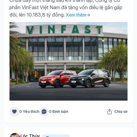
Chưa đầy một tháng sau khi thành lập, Công ty Cổ
phần VinFast Việt Nam đã tăng vốn điều lệ gần gấp
đôi, lên 10.183,8 tỷ đồng.
Xem thêm
0 Yêu thích
0 Bình luận
Chia sẻ
Lộc Thủy