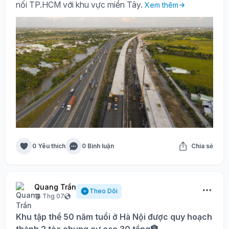
nối TP.HCM với khu vực miền Tây.
Xem thêm
0 Yêu thích
0 Bình luận
Chia sẻ
Quang Trần
Theo Dõi
16 Thg 07
Khu tập thể 50 năm tuổi ở Hà Nội được quy hoạch