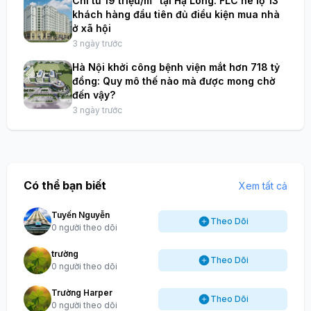
Chỉ từ 19 triệu/m² tại Hạ Long: FLC hé lộ 13
khách hàng đầu tiên đủ điều kiện mua nhà
ở xã hội
3 ngày trước
Hà Nội khởi công bệnh viện mắt hơn 718 tỷ
đồng: Quy mô thế nào mà được mong chờ
đến vậy?
3 ngày trước
Có thể bạn biết
Xem tất cả
Tuyến Nguyễn
Theo Dõi
0 người theo dõi
trường
Theo Dõi
0 người theo dõi
Trường Harper
Theo Dõi
0 người theo dõi