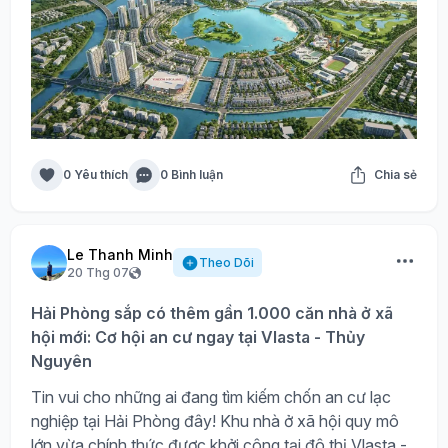
0 Yêu thích
0 Bình luận
Chia sẻ
Le Thanh Minh
Theo Dõi
20 Thg 07
Hải Phòng sắp có thêm gần 1.000 căn nhà ở xã
hội mới: Cơ hội an cư ngay tại Vlasta - Thủy
Nguyên
Tin vui cho những ai đang tìm kiếm chốn an cư lạc
nghiệp tại Hải Phòng đây! Khu nhà ở xã hội quy mô
lớn vừa chính thức được khởi công tại đô thị Vlasta -