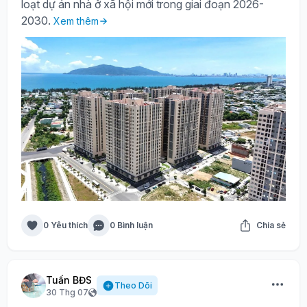
loạt dự án nhà ở xã hội mới trong giai đoạn 2026-
2030.
Xem thêm
0 Yêu thích
0 Bình luận
Chia sẻ
Tuấn BĐS
Theo Dõi
30 Thg 07