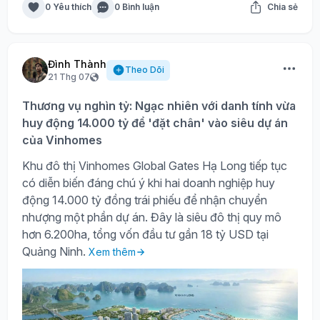
0 Yêu thích
0 Bình luận
Chia sẻ
Đình Thành
Theo Dõi
21 Thg 07
Thương vụ nghìn tỷ: Ngạc nhiên với danh tính vừa
huy động 14.000 tỷ để 'đặt chân' vào siêu dự án
của Vinhomes
Khu đô thị Vinhomes Global Gates Hạ Long tiếp tục
có diễn biến đáng chú ý khi hai doanh nghiệp huy
động 14.000 tỷ đồng trái phiếu để nhận chuyển
nhượng một phần dự án. Đây là siêu đô thị quy mô
hơn 6.200ha, tổng vốn đầu tư gần 18 tỷ USD tại
Quảng Ninh.
Xem thêm