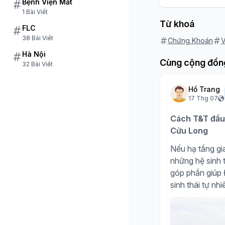
Bệnh Viện Mắt
1 Bài Viết
Từ khoá
FLC
38 Bài Viết
Chứng Khoán
V
Hà Nội
Cùng cộng đồn
32 Bài Viết
Hồ Trang
17 Thg 07
Cách T&T đầu 
Cửu Long
Nếu hạ tầng gia
những hệ sinh t
góp phần giúp Đ
sinh thái tự nh