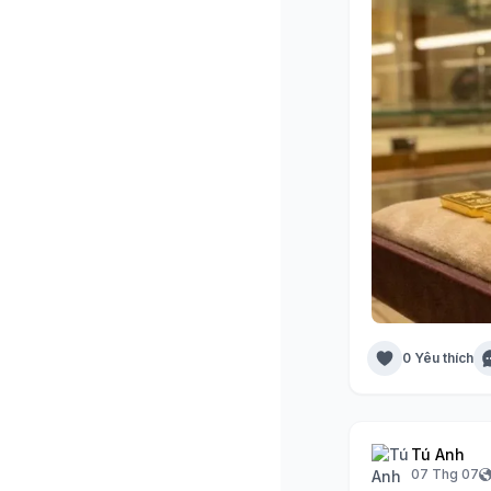
0 Yêu thích
Tú Anh
07 Thg 07