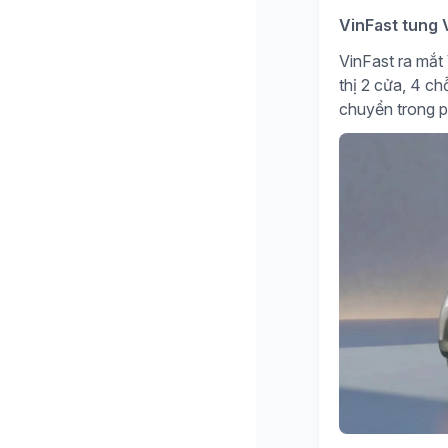
VinFast tung V
VinFast ra mắt 
thị 2 cửa, 4 c
chuyển trong 