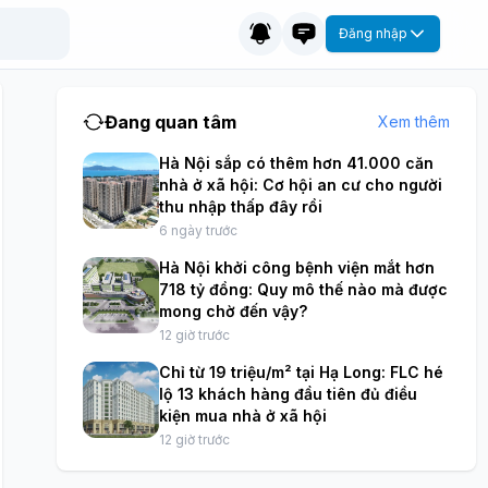
Đăng nhập
Đang quan tâm
Xem thêm
Hà Nội sắp có thêm hơn 41.000 căn
nhà ở xã hội: Cơ hội an cư cho người
thu nhập thấp đây rồi
6 ngày trước
Hà Nội khởi công bệnh viện mắt hơn
718 tỷ đồng: Quy mô thế nào mà được
mong chờ đến vậy?
12 giờ trước
Chỉ từ 19 triệu/m² tại Hạ Long: FLC hé
lộ 13 khách hàng đầu tiên đủ điều
kiện mua nhà ở xã hội
12 giờ trước