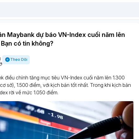
n Maybank dự báo VN-Index cuối năm lên
 Bạn có tin không?
g
Theo Dõi
k điều chỉnh tăng mục tiêu VN-Index cuối năm lên 1.300
cơ sở), 1.500 điểm, với kịch bản tốt nhất. Trong khi kịch bản
dex rời về mức 1.050 điểm.