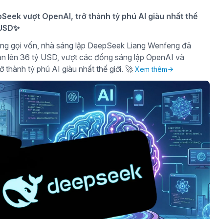
eek vượt OpenAI, trở thành tỷ phú AI giàu nhất thế
ỷ USD✨
ng gọi vốn, nhà sáng lập DeepSeek Liang Wenfeng đã
sản lên 36 tỷ USD, vượt các đồng sáng lập OpenAI và
ở thành tỷ phú AI giàu nhất thế giới. 🚀
Xem thêm