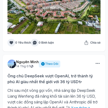
0 Yêu thích
0 Bình luận
Chia sẻ
Nguyên Minh
Theo Dõi
14 Thg 07
Ông chủ DeepSeek vượt OpenAI, trở thành tỷ
phú AI giàu nhất thế giới với 36 tỷ USD✨
Chỉ sau một vòng gọi vốn, nhà sáng lập DeepSeek
Liang Wenfeng đã nâng khối tài sản lên 36 tỷ USD,
vượt các đồng sáng lập OpenAI và Anthropic để trở
thành tỷ phú AI giàu nhất thế giới. 🚀
Xem thêm