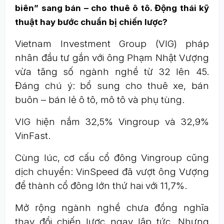
biên” sang bán – cho thuê ô tô. Động thái kỹ
thuật hay bước chuẩn bị chiến lược?
Vietnam Investment Group (VIG) pháp
nhân đầu tư gắn với ông Phạm Nhật Vượng
vừa tăng số ngành nghề từ 32 lên 45.
Đáng chú ý: bổ sung cho thuê xe, bán
buôn – bán lẻ ô tô, mô tô và phụ tùng.
VIG hiện nắm 32,5% Vingroup và 32,9%
VinFast.
Cùng lúc, cơ cấu cổ đông Vingroup cũng
dịch chuyển: VinSpeed đã vượt ông Vượng
để thành cổ đông lớn thứ hai với 11,7%.
Mở rộng ngành nghề chưa đồng nghĩa
thay đổi chiến lược ngay lập tức. Nhưng