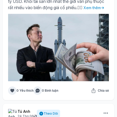
tỷ USD. Khối tài sản lớn nhất thế giới vẫn phụ thuộc
rất nhiều vào biến động giá cổ phiếu.🤷‍♀️
Xem thêm
0 Yêu thích
0 Bình luận
Chia sẻ
Tú Anh
Theo Dõi
24 Thg 06