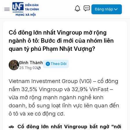
Đăng nhập
Cổ đông lớn nhất Vingroup mở rộng
ngành ô tô: Bước đi mới của nhóm liên
quan tỷ phú Phạm Nhật Vượng?
Đình Thành
Theo Dõi
25 Thg 02
Vietnam Investment Group (VIG) – cổ đông
nắm 32,5% Vingroup và 32,9% VinFast –
vừa mở rộng mạnh ngành nghề kinh
doanh, bổ sung loạt lĩnh vực liên quan đến
ô tô và xe có động cơ.
🚗
Cổ đông lớn nhất Vingroup bất ngờ “nới