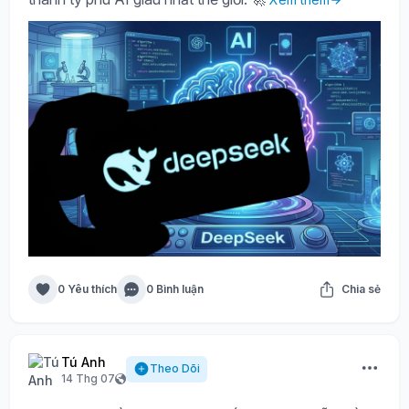
0 Yêu thích
0 Bình luận
Chia sẻ
Tú Anh
Theo Dõi
14 Thg 07