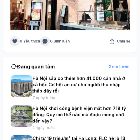
0 Yêu thích
0 Bình luận
Chia sẻ
Đang quan tâm
Xem thêm
Hà Nội sắp có thêm hơn 41.000 căn nhà ở
xã hội: Cơ hội an cư cho người thu nhập
thấp đây rồi
7 ngày trước
Hà Nội khởi công bệnh viện mắt hơn 718 tỷ
đồng: Quy mô thế nào mà được mong chờ
đến vậy?
2 ngày trước
Chỉ từ 19 triệu/m² tại Hạ Long: FLC hé lộ 13