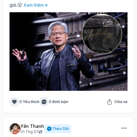
giá.😲
Xem thêm
0 Yêu thích
0 Bình luận
Chia sẻ
Yến Thanh
Theo Dõi
01 Thg 07