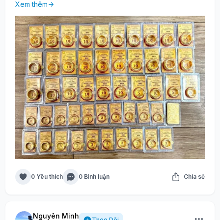
Xem thêm
0 Yêu thích
0 Bình luận
Chia sẻ
Nguyên Minh
Theo Dõi