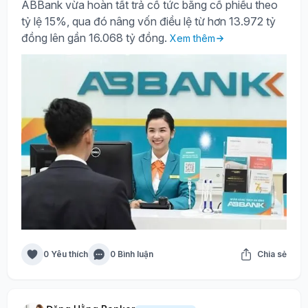
ABBank vừa hoàn tất trả cổ tức bằng cổ phiếu theo
tỷ lệ 15%, qua đó nâng vốn điều lệ từ hơn 13.972 tỷ
đồng lên gần 16.068 tỷ đồng.
Xem thêm
0 Yêu thích
0 Bình luận
Chia sẻ