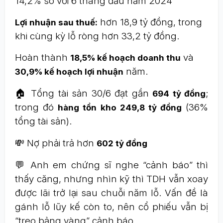
14,2% so với 6 tháng đầu năm 2024
hơn 18,9 tỷ đồng, trong
Lợi nhuận sau thuế:
khi cùng kỳ lỗ ròng hơn 33,2 tỷ đồng.
Hoàn thành
và
18,5% kế hoạch doanh thu
năm.
30,9% kế hoạch lợi nhuận
🏠 Tổng tài sản 30/6 đạt gần
;
694 tỷ đồng
trong đó
(36%
hàng tồn kho 249,8 tỷ đồng
tổng tài sản).
💸 Nợ phải trả hơn
602 tỷ đồng
💬 Anh em chứng sĩ nghe “cảnh báo” thì
thấy căng, nhưng nhìn kỹ thì TDH vẫn xoay
được lãi trở lại sau chuỗi năm lỗ. Vấn đề là
gánh lỗ lũy kế còn to, nên cổ phiếu vẫn bị
“treo bảng vàng” cảnh báo.