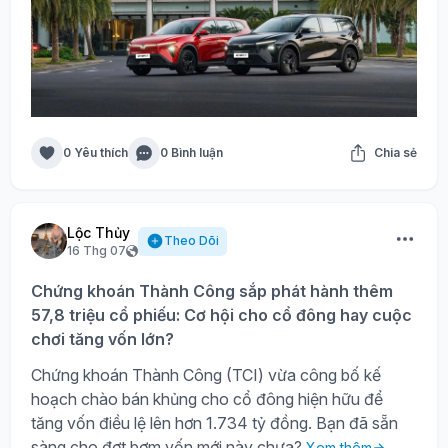
0 Yêu thích
0 Bình luận
Chia sẻ
Lộc Thủy
Theo Dõi
16 Thg 07
Chứng khoán Thành Công sắp phát hành thêm
57,8 triệu cổ phiếu: Cơ hội cho cổ đông hay cuộc
chơi tăng vốn lớn?
Chứng khoán Thành Công (TCI) vừa công bố kế
hoạch chào bán khủng cho cổ đông hiện hữu để
tăng vốn điều lệ lên hơn 1.734 tỷ đồng. Bạn đã sẵn
sàng cho đợt bơm vốn mới này chưa?
Xem thêm