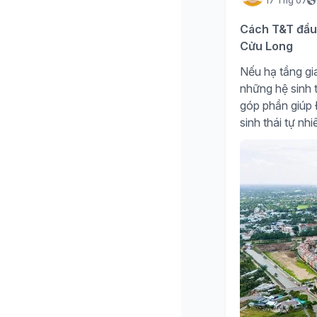
17 Thg 07
Cách T&T đầu 
Cửu Long
Nếu hạ tầng gia
những hệ sinh t
góp phần giúp Đ
sinh thái tự nh