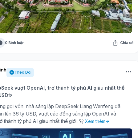
0 Bình luận
Chia sẻ
inh
Theo Dõi
eek vượt OpenAI, trở thành tỷ phú AI giàu nhất thế
ỷ USD✨
ng gọi vốn, nhà sáng lập DeepSeek Liang Wenfeng đã
sản lên 36 tỷ USD, vượt các đồng sáng lập OpenAI và
ở thành tỷ phú AI giàu nhất thế giới. 🚀
Xem thêm