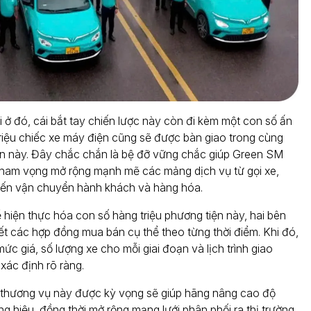
 ở đó, cái bắt tay chiến lược này còn đi kèm một con số ấn
triệu chiếc xe máy điện cũng sẽ được bàn giao trong cùng
an này. Đây chắc chắn là bệ đỡ vững chắc giúp Green SM
tham vọng mở rộng mạnh mẽ các mảng dịch vụ từ gọi xe,
ến vận chuyển hành khách và hàng hóa.
 hiện thực hóa con số hàng triệu phương tiện này, hai bên
kết các hợp đồng mua bán cụ thể theo từng thời điểm. Khi đó,
mức giá, số lượng xe cho mỗi giai đoạn và lịch trình giao
xác định rõ ràng.
 thương vụ này được kỳ vọng sẽ giúp hãng nâng cao độ
g hiệu, đồng thời mở rộng mạng lưới phân phối ra thị trường