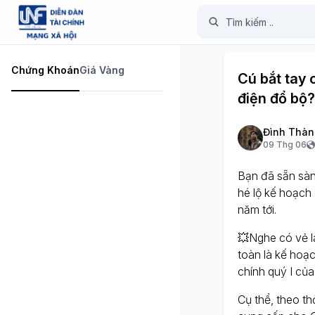
Chứng Khoán
Giá Vàng
Cú bắt tay 
điện đổ bộ?
Đình Thàn
09 Thg 06
Bạn đã sẵn sàn
hé lộ kế hoạch 
năm tới.
💥Nghe có vẻ 
toàn là kế hoạ
chính quý I củ
Cụ thể, theo t