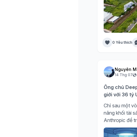
0 Yêu thích
Nguyên M
14 Thg 07
Ông chủ DeepS
giới với 36 t
Chỉ sau một vò
nâng khối tài 
Anthropic để tr