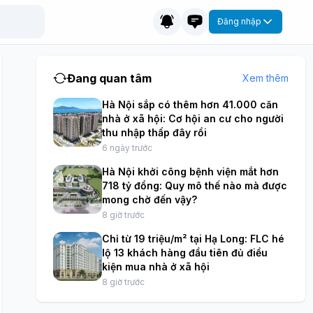
Đăng nhập
Đang quan tâm
Xem thêm
Hà Nội sắp có thêm hơn 41.000 căn
nhà ở xã hội: Cơ hội an cư cho người
thu nhập thấp đây rồi
6 ngày trước
Hà Nội khởi công bệnh viện mắt hơn
718 tỷ đồng: Quy mô thế nào mà được
mong chờ đến vậy?
8 giờ trước
Chỉ từ 19 triệu/m² tại Hạ Long: FLC hé
lộ 13 khách hàng đầu tiên đủ điều
kiện mua nhà ở xã hội
8 giờ trước