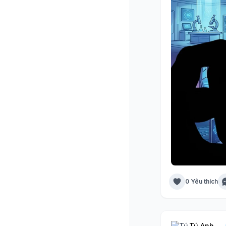
0 Yêu thích
Tú Anh