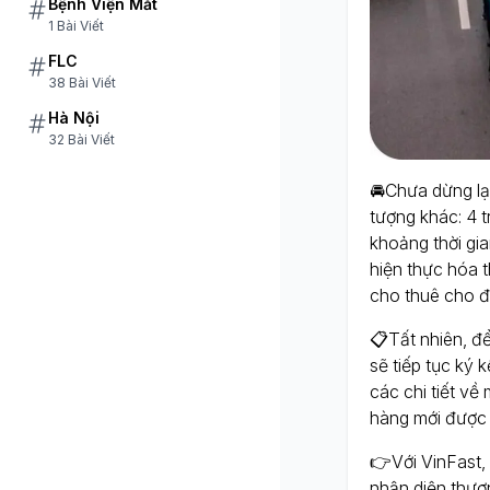
Bệnh Viện Mắt
1 Bài Viết
FLC
38 Bài Viết
Hà Nội
32 Bài Viết
🚘Chưa dừng lại
tượng khác: 4 
khoảng thời gi
hiện thực hóa 
cho thuê cho đ
📋Tất nhiên, để
sẽ tiếp tục ký 
các chi tiết về 
hàng mới được 
👉Với VinFast,
nhận diện thươn