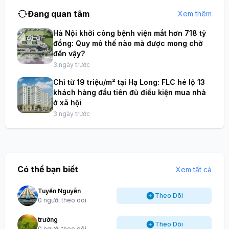
Đang quan tâm
Xem thêm
Hà Nội khởi công bệnh viện mắt hơn 718 tỷ
đồng: Quy mô thế nào mà được mong chờ
đến vậy?
3 ngày trước
Chỉ từ 19 triệu/m² tại Hạ Long: FLC hé lộ 13
khách hàng đầu tiên đủ điều kiện mua nhà
ở xã hội
3 ngày trước
Có thể bạn biết
Xem tất cả
Tuyến Nguyễn
Theo Dõi
0 người theo dõi
trường
Theo Dõi
0 người theo dõi