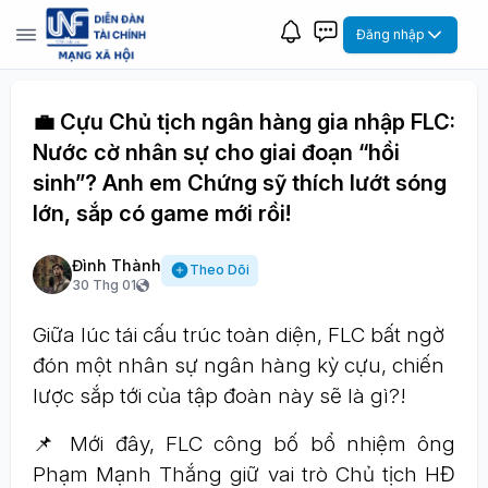
Đăng nhập
💼 Cựu Chủ tịch ngân hàng gia nhập FLC:
Nước cờ nhân sự cho giai đoạn “hồi
sinh”? Anh em Chứng sỹ thích lướt sóng
lớn, sắp có game mới rồi!
Đình Thành
Theo Dõi
30 Thg 01
Giữa lúc tái cấu trúc toàn diện, FLC bất ngờ
đón một nhân sự ngân hàng kỳ cựu, chiến
lược sắp tới của tập đoàn này sẽ là gì?!
📌 Mới đây, FLC công bố bổ nhiệm ông
Phạm Mạnh Thắng giữ vai trò Chủ tịch HĐ