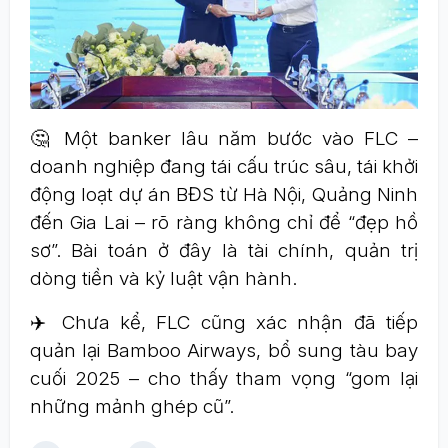
🤔 Một banker lâu năm bước vào FLC –
doanh nghiệp đang tái cấu trúc sâu, tái khởi
động loạt dự án BĐS từ Hà Nội, Quảng Ninh
đến Gia Lai – rõ ràng không chỉ để “đẹp hồ
sơ”. Bài toán ở đây là tài chính, quản trị
dòng tiền và kỷ luật vận hành.
✈️ Chưa kể, FLC cũng xác nhận đã tiếp
quản lại Bamboo Airways, bổ sung tàu bay
cuối 2025 – cho thấy tham vọng “gom lại
những mảnh ghép cũ”.