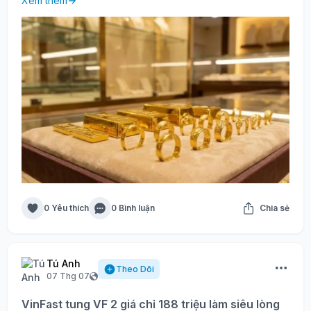
Xem thêm
0 Yêu thích
0 Bình luận
Chia sẻ
Tú Anh
Theo Dõi
07 Thg 07
VinFast tung VF 2 giá chỉ 188 triệu làm siêu lòng