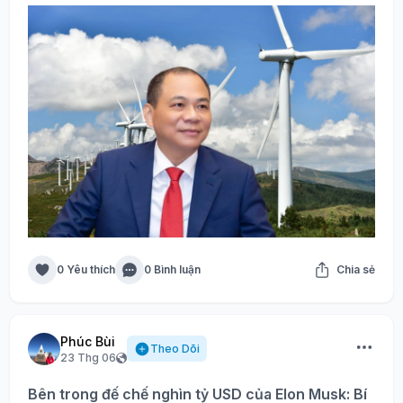
0 Yêu thích
0 Bình luận
Chia sẻ
Phúc Bùi
Theo Dõi
23 Thg 06
Bên trong đế chế nghìn tỷ USD của Elon Musk: Bí