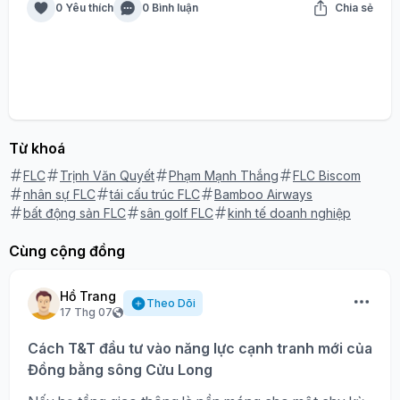
0 Yêu thích
0 Bình luận
Chia sẻ
Từ khoá
FLC
Trịnh Văn Quyết
Phạm Mạnh Thắng
FLC Biscom
nhân sự FLC
tái cấu trúc FLC
Bamboo Airways
bất động sản FLC
sân golf FLC
kinh tế doanh nghiệp
Cùng cộng đồng
Hồ Trang
Theo Dõi
17 Thg 07
Cách T&T đầu tư vào năng lực cạnh tranh mới của
Đồng bằng sông Cửu Long