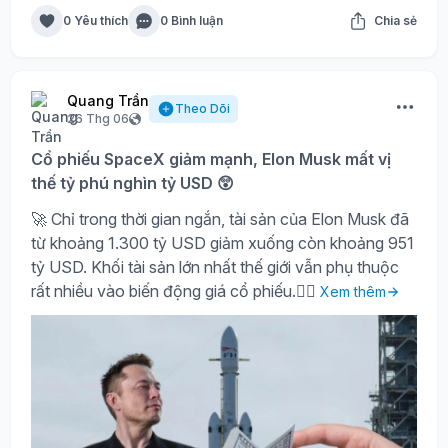
0 Yêu thích
0 Bình luận
Chia sẻ
Quang Trần
Theo Dõi
26 Thg 06
Cổ phiếu SpaceX giảm mạnh, Elon Musk mất vị
thế tỷ phú nghìn tỷ USD 😲
🚀 Chỉ trong thời gian ngắn, tài sản của Elon Musk đã
từ khoảng 1.300 tỷ USD giảm xuống còn khoảng 951
tỷ USD. Khối tài sản lớn nhất thế giới vẫn phụ thuộc
rất nhiều vào biến động giá cổ phiếu.🤷‍♀️
Xem thêm