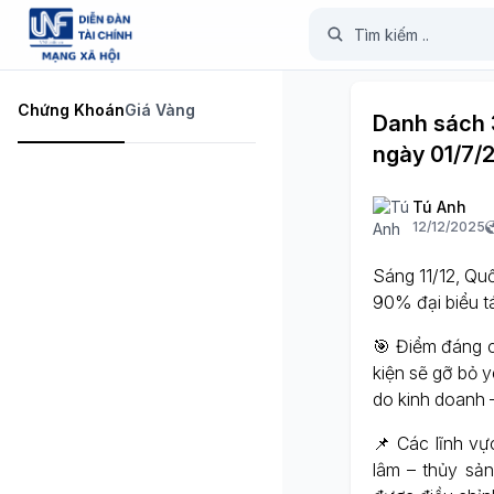
Chứng Khoán
Giá Vàng
Danh sách 
ngày 01/7/
Tú Anh
12/12/2025
Sáng 11/12, Quố
90% đại biểu t
🎯 Điểm đáng c
kiện sẽ gỡ bỏ 
do kinh doanh –
📌 Các lĩnh vực
lâm – thủy sả