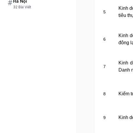
Hà Nội
32 Bài Viết
Kinh d
5
tiêu th
Kinh d
6
đông l
Kinh d
7
Danh m
Kiểm t
8
Kinh d
9