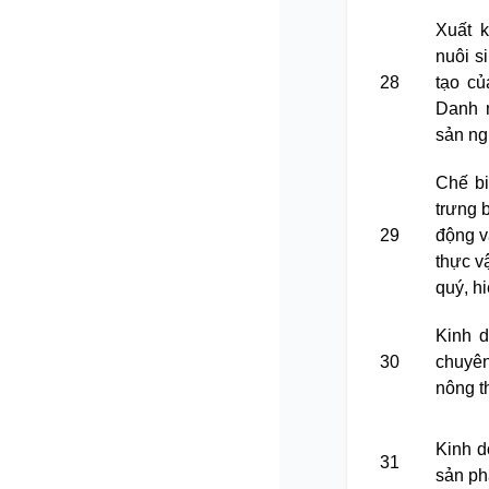
Xuất k
nuôi s
28
tạo củ
Danh m
sản ng
Chế bi
trưng b
29
động v
thực v
quý, h
Kinh d
30
chuyên
nông t
Kinh d
31
sản ph