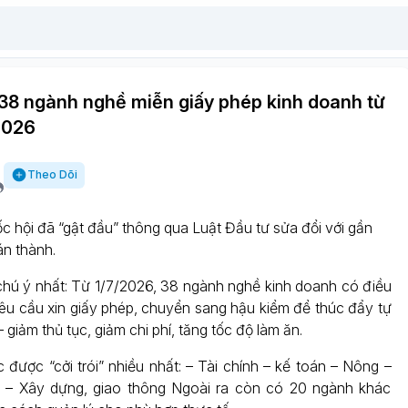
38 ngành nghề miễn giấy phép kinh doanh từ
2026
Theo Dõi
c hội đã “gật đầu” thông qua Luật Đầu tư sửa đổi với gần
án thành.
hú ý nhất: Từ 1/7/2026, 38 ngành nghề kinh doanh có điều
yêu cầu xin giấy phép, chuyển sang hậu kiểm để thúc đẩy tự
 giảm thủ tục, giảm chi phí, tăng tốc độ làm ăn.
 được “cởi trói” nhiều nhất: – Tài chính – kế toán – Nông –
n – Xây dựng, giao thông Ngoài ra còn có 20 ngành khác