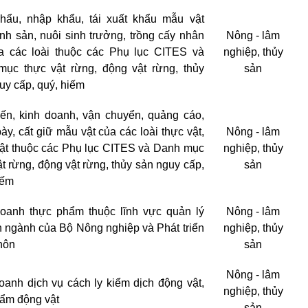
hẩu, nhập khẩu, tái xuất khẩu mẫu vật
inh sản, nuôi sinh trưởng, trồng cấy nhân
Nông - lâm
a các loài thuộc các Phụ lục CITES và
nghiệp, thủy
ục thực vật rừng, động vật rừng, thủy
sản
uy cấp, quý, hiếm
ến, kinh doanh, vận chuyển, quảng cáo,
ày, cất giữ mẫu vật của các loài thực vật,
Nông - lâm
ật thuộc các Phụ lục CITES và Danh mục
nghiệp, thủy
ật rừng, động vật rừng, thủy sản nguy cấp,
sản
iếm
oanh thực phẩm thuộc lĩnh vực quản lý
Nông - lâm
 ngành của Bộ Nông nghiệp và Phát triển
nghiệp, thủy
hôn
sản
Nông - lâm
oanh dịch vụ cách ly kiểm dịch động vật,
nghiệp, thủy
ẩm động vật
sản