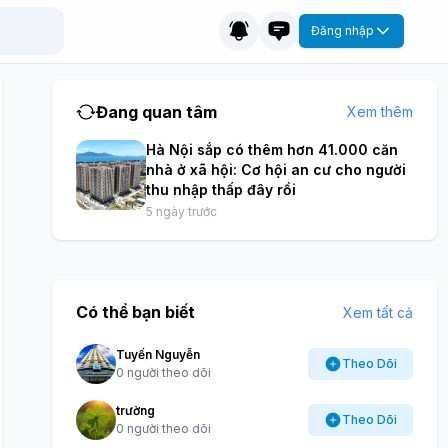
Đăng nhập
Đang quan tâm
Xem thêm
Hà Nội sắp có thêm hơn 41.000 căn
nhà ở xã hội: Cơ hội an cư cho người
thu nhập thấp đây rồi
5 ngày trước
Có thể bạn biết
Xem tất cả
Tuyến Nguyễn
Theo Dõi
0 người theo dõi
trường
Theo Dõi
0 người theo dõi