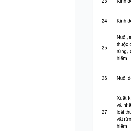
23
Kinh d
24
Kinh d
Nuôi, 
thuộc 
25
rừng, 
hiếm
26
Nuôi đ
Xuất k
và nhậ
27
loài t
vật rừ
hiếm