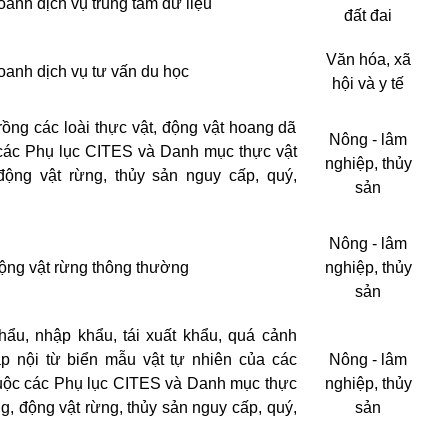
oanh dịch vụ trung tâm dữ liệu
đất đai
Văn hóa, xã
oanh dịch vụ tư vấn du học
hội và y tế
trồng các loài thực vật, động vật hoang dã
Nông - lâm
các Phụ lục CITES và Danh mục thực vật
nghiệp, thủy
động vật rừng, thủy sản nguy cấp, quý,
sản
Nông - lâm
ộng vật rừng thông thường
nghiệp, thủy
sản
hẩu, nhập khẩu, tái xuất khẩu, quá cảnh
p nội từ biển mẫu vật tự nhiên của các
Nông - lâm
huộc các Phụ lục CITES và Danh mục thực
nghiệp, thủy
ng, động vật rừng, thủy sản nguy cấp, quý,
sản