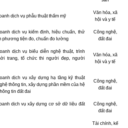
Văn hóa, xã
oanh dịch vụ phẫu thuật thẩm mỹ
hội và y tế
oanh dịch vụ kiểm định, hiệu chuẩn, thử
Công nghệ,
 phương tiện đo, chuẩn đo lường
đất đai
oanh dịch vụ biểu diễn nghệ thuật, trình
Văn hóa, xã
hời trang, tổ chức thi người đẹp, người
hội và y tế
oanh dịch vụ xây dựng hạ tầng kỹ thuật
Công nghệ,
ghệ thông tin, xây dựng phần mềm của hệ
đất đai
hông tin đất đai
oanh dịch vụ xây dựng cơ sở dữ liệu đất
Công nghệ,
đất đai
Tài chính, kế