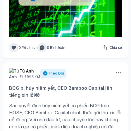
0 Yêu thích
0 Bình luận
Chia sẻ
Tú Anh
Theo Dõi
13 Thg 07
BCG bị hủy niêm yết, CEO Bamboo Capital lên
tiếng xin lỗi😢
Sau quyết định hủy niêm yết cổ phiếu BCG trên
HOSE, CEO Bamboo Capital chính thức gửi thư xin lỗi
cổ đông. Với nhà đầu tư, câu chuyện lúc này không
còn là giá cổ phiếu, mà là liệu doanh nghiệp có đủ