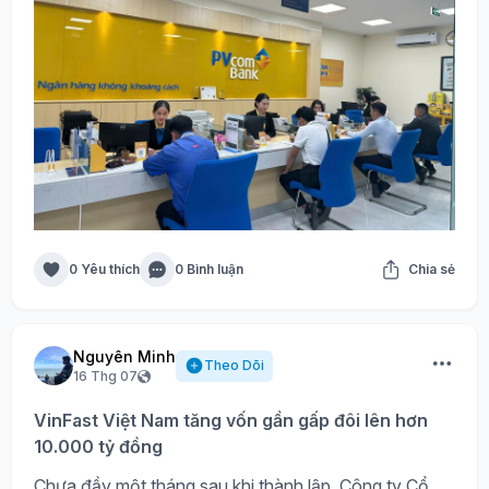
0 Yêu thích
0 Bình luận
Chia sẻ
Nguyên Minh
Theo Dõi
16 Thg 07
VinFast Việt Nam tăng vốn gần gấp đôi lên hơn
10.000 tỷ đồng
Chưa đầy một tháng sau khi thành lập, Công ty Cổ