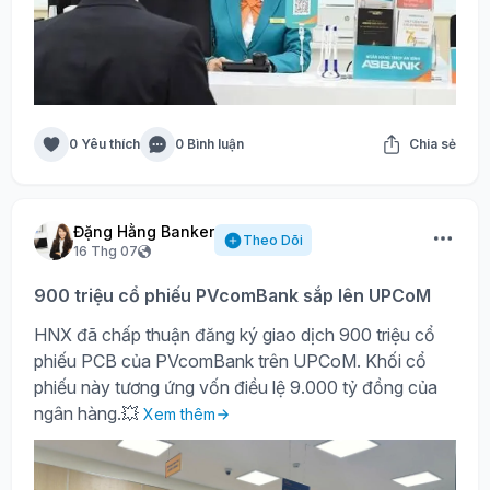
0 Yêu thích
0 Bình luận
Chia sẻ
Đặng Hằng Banker
Theo Dõi
16 Thg 07
900 triệu cổ phiếu PVcomBank sắp lên UPCoM
HNX đã chấp thuận đăng ký giao dịch 900 triệu cổ
phiếu PCB của PVcomBank trên UPCoM. Khối cổ
phiếu này tương ứng vốn điều lệ 9.000 tỷ đồng của
ngân hàng.💥
Xem thêm