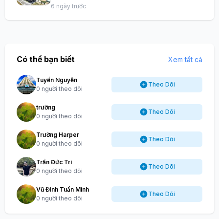
6 ngày trước
Có thể bạn biết
Xem tất cả
Tuyến Nguyễn
Theo Dõi
0 người theo dõi
trường
Theo Dõi
0 người theo dõi
Trường Harper
Theo Dõi
0 người theo dõi
Trần Đức Trí
Theo Dõi
0 người theo dõi
Vũ Đình Tuấn Minh
Theo Dõi
0 người theo dõi