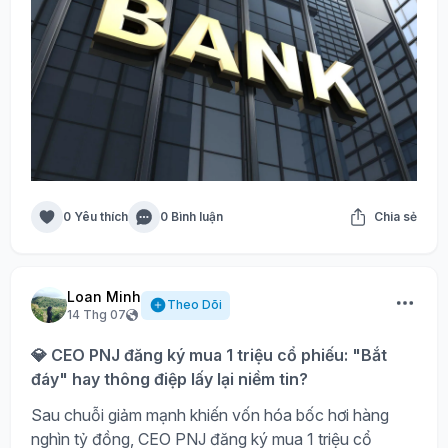
0 Yêu thích
0 Bình luận
Chia sẻ
Loan Minh
Theo Dõi
14 Thg 07
💎 CEO PNJ đăng ký mua 1 triệu cổ phiếu: "Bắt
đáy" hay thông điệp lấy lại niềm tin?
Sau chuỗi giảm mạnh khiến vốn hóa bốc hơi hàng
nghìn tỷ đồng, CEO PNJ đăng ký mua 1 triệu cổ