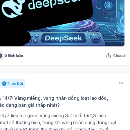
0 Bình luận
Chia sẻ
Theo Dõi
u 14/7: Vàng miếng, vàng nhẫn đồng loạt lao dốc,
ào đang bán giá thấp nhất?
4/7 tiếp tục giảm. Vàng miếng SJC mất tới 1,3 triệu
 một số thương hiệu, trong khi vàng nhẫn cũng đồng loạt
n nhiều người tranh thủ theo dõi để "canh đáy". 📉💰