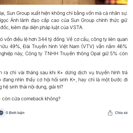
lại, Sun Group xuất hiện không chỉ bằng vốn mà cả nhân sự.
gọc Ánh lãnh đạo cấp cao của Sun Group chính thức giữ
đốc, kiêm đại diện pháp luật của VSTA.
 vốn điều lệ hơn 344 tỷ đồng. Về cơ cấu, công ty liên quan
hữu 49%, Đài Truyền hình Việt Nam (VTV) vẫn nắm 46%
 nghiệp này, Công ty TNHH Truyền thông Opal giữ 5% còn
 ra chỉ vài tháng sau khi K+ dừng dịch vụ truyền hình trả
p đang nhìn thấy cơ hội hồi sinh K+, hay chỉ là một bước đi
 hệ sinh thái nội dung, giải trí?
+ còn cửa comeback không?
0 Bình luận
Chia sẻ