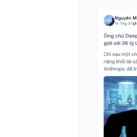
Nguyên M
14 Thg 07
Ông chủ DeepS
giới với 36 t
Chỉ sau một vò
nâng khối tài 
Anthropic để tr