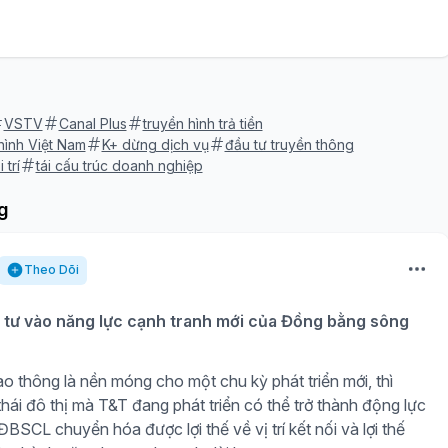
VSTV
Canal Plus
truyền hình trả tiền
 hình Việt Nam
K+ dừng dịch vụ
đầu tư truyền thông
 trí
tái cấu trúc doanh nghiệp
g
Theo Dõi
tư vào năng lực cạnh tranh mới của Đồng bằng sông
o thông là nền móng cho một chu kỳ phát triển mới, thì
hái đô thị mà T&T đang phát triển có thể trở thành động lực
BSCL chuyển hóa được lợi thế về vị trí kết nối và lợi thế