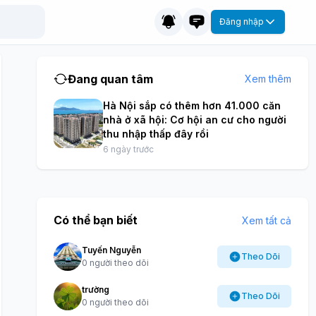
Đăng nhập
Đang quan tâm
Xem thêm
Hà Nội sắp có thêm hơn 41.000 căn
nhà ở xã hội: Cơ hội an cư cho người
thu nhập thấp đây rồi
6 ngày trước
Có thể bạn biết
Xem tất cả
Tuyến Nguyễn
Theo Dõi
0 người theo dõi
trường
Theo Dõi
0 người theo dõi