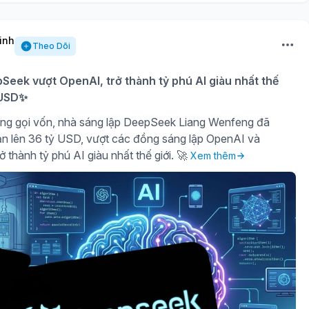
inh
Theo Dõi
eek vượt OpenAI, trở thành tỷ phú AI giàu nhất thế
ỷ USD✨
ng gọi vốn, nhà sáng lập DeepSeek Liang Wenfeng đã
sản lên 36 tỷ USD, vượt các đồng sáng lập OpenAI và
ở thành tỷ phú AI giàu nhất thế giới. 🚀
Xem thêm