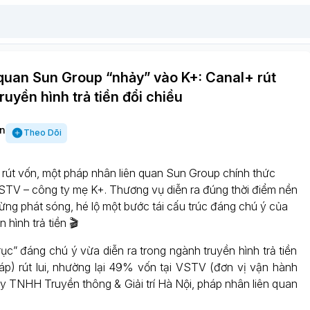
 quan Sun Group “nhảy” vào K+: Canal+ rút
truyền hình trả tiền đổi chiều
n
Theo Dõi
 rút vốn, một pháp nhân liên quan Sun Group chính thức
TV – công ty mẹ K+. Thương vụ diễn ra đúng thời điểm nền
ừng phát sóng, hé lộ một bước tái cấu trúc đáng chú ý của
n hình trả tiền 🎬
ục” đáng chú ý vừa diễn ra trong ngành truyền hình trả tiền
áp) rút lui, nhường lại 49% vốn tại VSTV (đơn vị vận hành
y TNHH Truyền thông & Giải trí Hà Nội, pháp nhân liên quan