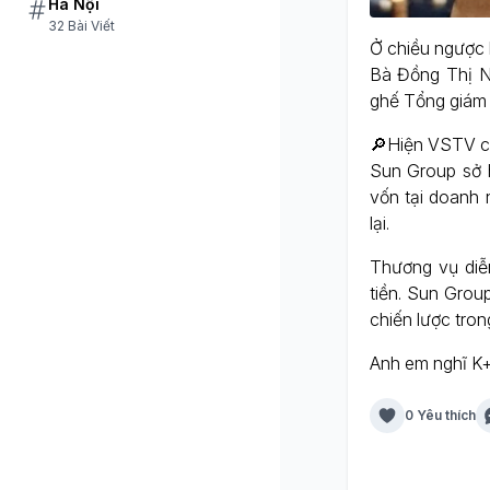
Hà Nội
32 Bài Viết
Ở chiều ngược 
Bà Đồng Thị N
ghế Tổng giám 
🔎Hiện VSTV có
Sun Group sở 
vốn tại doanh
lại.
Thương vụ diễn
tiền. Sun Grou
chiến lược trong
Anh em nghĩ K
0 Yêu thích