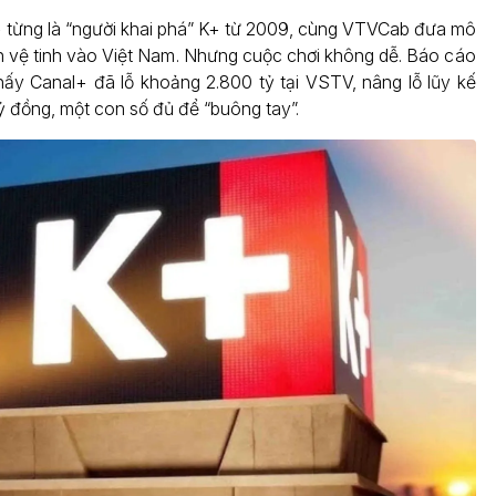
l+ từng là “người khai phá” K+ từ 2009, cùng VTVCab đưa mô
nh vệ tinh vào Việt Nam. Nhưng cuộc chơi không dễ. Báo cáo
thấy Canal+ đã lỗ khoảng 2.800 tỷ tại VSTV, nâng lỗ lũy kế
ỷ đồng, một con số đủ để “buông tay”.