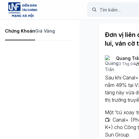
Chứng Khoán
Giá Vàng
Đơn vị liên
lui, ván cờ 
Quang Trầ
03 Thg 04
Sau khi Canal+
nắm 49% tại VS
tảng này vừa d
thị trường truyề
Một “cú xoay tr
📺: Canal+ (Ph
K+) cho Công t
Sun Group.