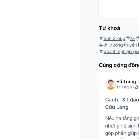
Từ khoá
Sun Group
K+
thị trường truyền
doanh nghiệp giải
Cùng cộng đồn
Hồ Trang
17 Thg 07
Cách T&T đầu 
Cửu Long
Nếu hạ tầng gia
những hệ sinh t
góp phần giúp Đ