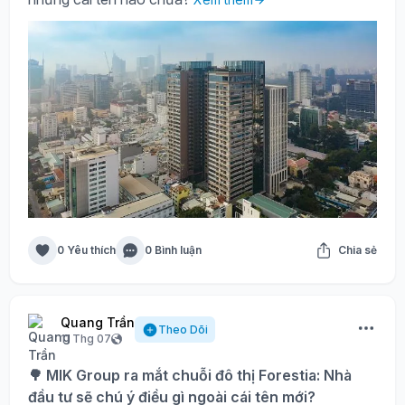
0 Yêu thích
0 Bình luận
Chia sẻ
Quang Trần
Theo Dõi
11 Thg 07
🌳 MIK Group ra mắt chuỗi đô thị Forestia: Nhà
đầu tư sẽ chú ý điều gì ngoài cái tên mới?