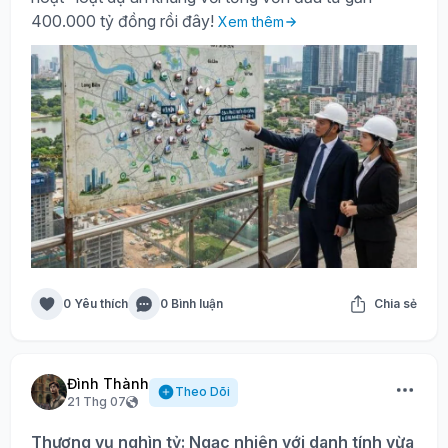
400.000 tỷ đồng rồi đây!
Xem thêm
0 Yêu thích
0 Bình luận
Chia sẻ
Đình Thành
Theo Dõi
21 Thg 07
Thương vụ nghìn tỷ: Ngạc nhiên với danh tính vừa