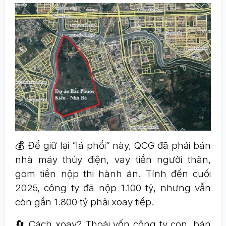
💰 Để giữ lại “lá phổi” này, QCG đã phải bán
nhà máy thủy điện, vay tiền người thân,
gom tiền nộp thi hành án. Tính đến cuối
2025, công ty đã nộp 1.100 tỷ, nhưng vẫn
còn gần 1.800 tỷ phải xoay tiếp.
🔄 Cách xoay? Thoái vốn công ty con, bán