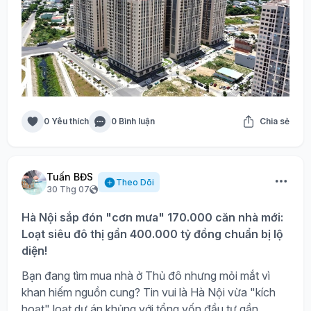
0 Yêu thích
0 Bình luận
Chia sẻ
Tuấn BĐS
Theo Dõi
30 Thg 07
Hà Nội sắp đón "cơn mưa" 170.000 căn nhà mới:
Loạt siêu đô thị gần 400.000 tỷ đồng chuẩn bị lộ
diện!
Bạn đang tìm mua nhà ở Thủ đô nhưng mỏi mắt vì
khan hiếm nguồn cung? Tin vui là Hà Nội vừa "kích
hoạt" loạt dự án khủng với tổng vốn đầu tư gần