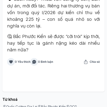
dự án, mời đối tác. Riêng hai thương vụ bán
vốn trong quý I/2026 dự kiến chỉ thu về
khoảng 225 tỷ – con số quá nhỏ so với
nghĩa vụ còn lại.
🤔 Bắc Phước Kiển sẽ được “cởi trói” kịp thời,
hay tiếp tục là gánh nặng kéo dài nhiều
năm nữa?
0 Yêu thích
0 Bình luận
Chia sẻ
Từ khoá
Quốc Cường Gia Lai
Bắc Phước Kiển
QCG