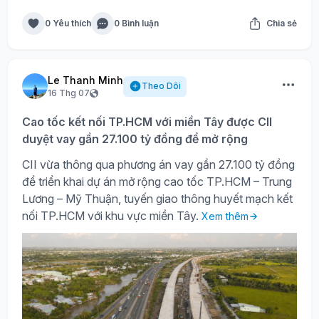
0 Yêu thích
0 Bình luận
Chia sẻ
Le Thanh Minh
Theo Dõi
16 Thg 07
Cao tốc kết nối TP.HCM với miền Tây được CII
duyệt vay gần 27.100 tỷ đồng để mở rộng
CII vừa thông qua phương án vay gần 27.100 tỷ đồng
để triển khai dự án mở rộng cao tốc TP.HCM – Trung
Lương – Mỹ Thuận, tuyến giao thông huyết mạch kết
nối TP.HCM với khu vực miền Tây.
Xem thêm