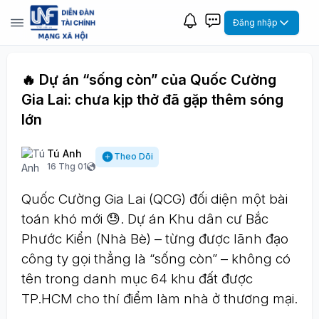
Đăng nhập
🔥 Dự án “sống còn” của Quốc Cường
Gia Lai: chưa kịp thở đã gặp thêm sóng
lớn
Tú Anh
Theo Dõi
16 Thg 01
Quốc Cường Gia Lai (QCG) đối diện một bài
toán khó mới 😓. Dự án Khu dân cư Bắc
Phước Kiển (Nhà Bè) – từng được lãnh đạo
công ty gọi thẳng là “sống còn” – không có
tên trong danh mục 64 khu đất được
TP.HCM cho thí điểm làm nhà ở thương mại.