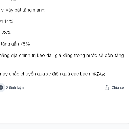
i vì vậy bật tăng mạnh:
ơn 14%
ơn 23%
c tăng gần 78%
ẳng địa chính trị kéo dài, giá xăng trong nước sẽ còn tăng
?
này chắc chuyển qua xe điện quá các bác nhỉ🤣🤔
0 Bình luận
Chia sẻ