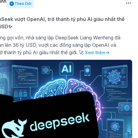
inh
Theo Dõi
eek vượt OpenAI, trở thành tỷ phú AI giàu nhất thế
ỷ USD✨
ng gọi vốn, nhà sáng lập DeepSeek Liang Wenfeng đã
sản lên 36 tỷ USD, vượt các đồng sáng lập OpenAI và
ở thành tỷ phú AI giàu nhất thế giới. 🚀
Xem thêm