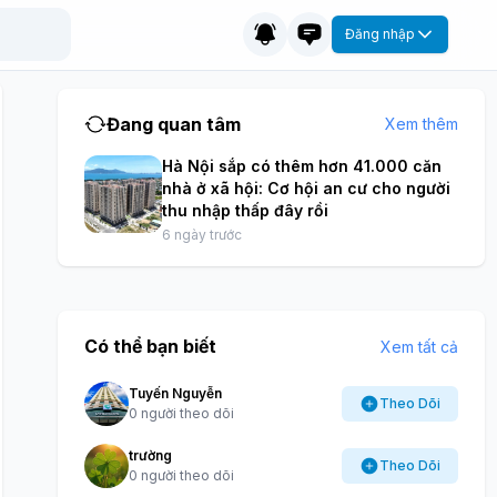
Đăng nhập
Đang quan tâm
Xem thêm
Hà Nội sắp có thêm hơn 41.000 căn
nhà ở xã hội: Cơ hội an cư cho người
thu nhập thấp đây rồi
6 ngày trước
Có thể bạn biết
Xem tất cả
Tuyến Nguyễn
Theo Dõi
0 người theo dõi
trường
Theo Dõi
0 người theo dõi