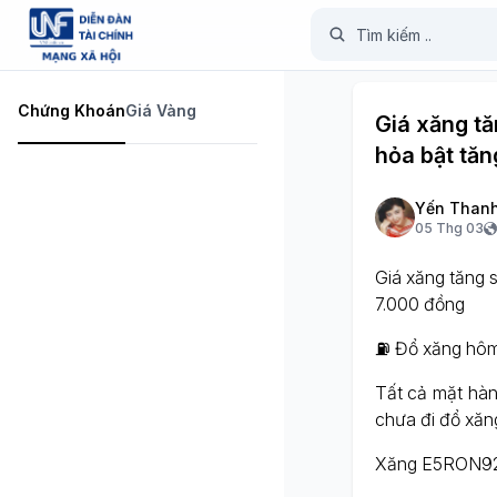
Chứng Khoán
Giá Vàng
Giá xăng tă
hỏa bật tăn
Yến Than
05 Thg 03
Giá xăng tăng 
7.000 đồng
⛽ Đổ xăng hôm n
Tất cả mặt hàn
chưa đi đổ xăn
Xăng E5RON92: