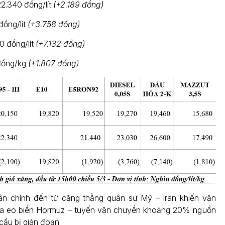
2.340 đồng/lít
(+2.189 đồng)
đồng/lít
(+3.758 đồng)
0 đồng/lít
(+7.132 đồng)
 đồng/kg
(+1.807 đồng)
n chính đến từ căng thẳng quân sự Mỹ – Iran khiến vận
a eo biển Hormuz – tuyến vận chuyển khoảng 20% nguồn
cầu bị gián đoạn.