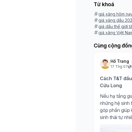
Từ khoá
giá xăng hôm na
giá xăng dầu 20
giá dầu thế giới t
giá xăng Việt Na
Cùng cộng đồn
Hồ Trang
17 Thg 07
Cách T&T đầu 
Cửu Long
Nếu hạ tầng gia
những hệ sinh t
góp phần giúp Đ
sinh thái tự nh