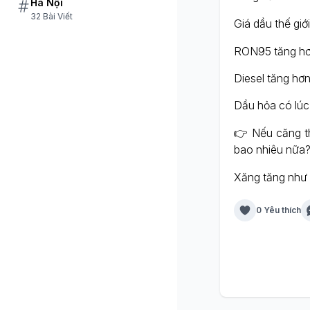
Hà Nội
32 Bài Viết
Giá dầu thế giớ
RON95 tăng h
Diesel tăng h
Dầu hỏa có lú
👉 Nếu căng th
bao nhiêu nữa
Xăng tăng như 
0 Yêu thích