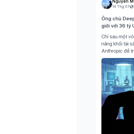
Nguyên M
14 Thg 07
Ông chủ DeepS
giới với 36 t
Chỉ sau một vò
nâng khối tài 
Anthropic để tr