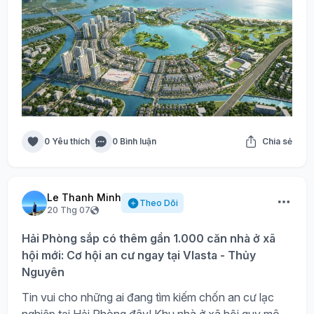
0 Yêu thích
0 Bình luận
Chia sẻ
Le Thanh Minh
Theo Dõi
20 Thg 07
Hải Phòng sắp có thêm gần 1.000 căn nhà ở xã
hội mới: Cơ hội an cư ngay tại Vlasta - Thủy
Nguyên
Tin vui cho những ai đang tìm kiếm chốn an cư lạc
nghiệp tại Hải Phòng đây! Khu nhà ở xã hội quy mô