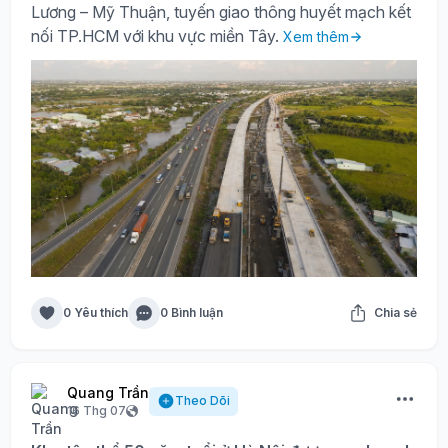
Lương – Mỹ Thuận, tuyến giao thông huyết mạch kết
nối TP.HCM với khu vực miền Tây.
Xem thêm
0 Yêu thích
0 Bình luận
Chia sẻ
Quang Trần
Theo Dõi
16 Thg 07