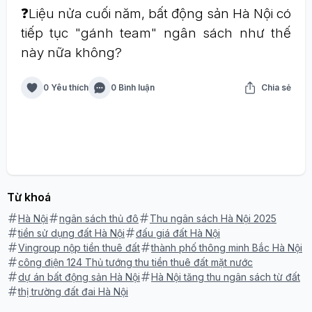
❓Liệu nửa cuối năm, bất động sản Hà Nội có
tiếp tục "gánh team" ngân sách như thế
này nữa không?
0 Yêu thích
0 Bình luận
Chia sẻ
Từ khoá
Hà Nội
ngân sách thủ đô
Thu ngân sách Hà Nội 2025
tiền sử dụng đất Hà Nội
đấu giá đất Hà Nội
Vingroup nộp tiền thuê đất
thành phố thông minh Bắc Hà Nội
công điện 124 Thủ tướng thu tiền thuê đất mặt nước
dự án bất động sản Hà Nội
Hà Nội tăng thu ngân sách từ đất
thị trường đất đai Hà Nội