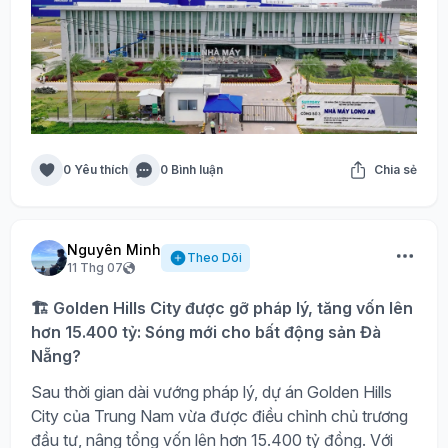
0 Yêu thích
0 Bình luận
Chia sẻ
Nguyên Minh
Theo Dõi
11 Thg 07
🏗️ Golden Hills City được gỡ pháp lý, tăng vốn lên
hơn 15.400 tỷ: Sóng mới cho bất động sản Đà
Nẵng?
Sau thời gian dài vướng pháp lý, dự án Golden Hills
City của Trung Nam vừa được điều chỉnh chủ trương
đầu tư, nâng tổng vốn lên hơn 15.400 tỷ đồng. Với