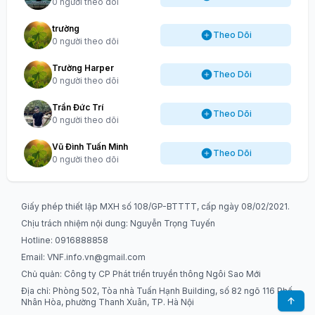
0 người theo dõi
trường
Theo Dõi
0 người theo dõi
Trường Harper
Theo Dõi
0 người theo dõi
Trần Đức Trí
Theo Dõi
0 người theo dõi
Vũ Đình Tuấn Minh
Theo Dõi
0 người theo dõi
Giấy phép thiết lập MXH số 108/GP-BTTTT, cấp ngày 08/02/2021.
Chịu trách nhiệm nội dung: Nguyễn Trọng Tuyến
Hotline: 0916888858
Email:
VNF.info.vn@gmail.com
Chủ quản: Công ty CP Phát triển truyền thông Ngôi Sao Mới
Địa chỉ: Phòng 502, Tòa nhà Tuấn Hạnh Building, số 82 ngõ 116 Phố
Nhân Hòa, phường Thanh Xuân, TP. Hà Nội