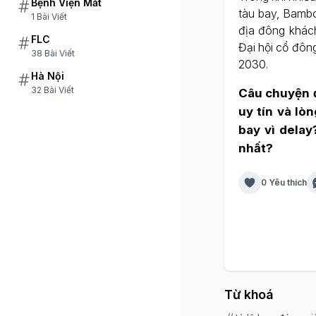
Bệnh Viện Mắt
tàu bay, Bambo
1 Bài Viết
địa đông khách
FLC
Đại hội cổ đôn
38 Bài Viết
2030.
Hà Nội
32 Bài Viết
Câu chuyện đ
uy tín và lò
bay vì delay
nhất?
0 Yêu thích
Từ khoá