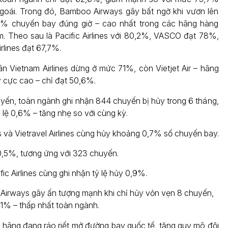
goái. Trong đó, Bamboo Airways gây bất ngờ khi vươn lên
1% chuyến bay đúng giờ – cao nhất trong các hãng hàng
. Theo sau là Pacific Airlines với 80,2%, VASCO đạt 78%,
irlines đạt 67,7%.
ân Vietnam Airlines dừng ở mức 71%, còn Vietjet Air – hãng
y cực cao – chỉ đạt 50,6%.
huyến, toàn ngành ghi nhận 844 chuyến bị hủy trong 6 tháng,
 lệ 0,6% – tăng nhẹ so với cùng kỳ.
s và Vietravel Airlines cùng hủy khoảng 0,7% số chuyến bay.
 0,5%, tương ứng với 323 chuyến.
c Airlines cùng ghi nhận tỷ lệ hủy 0,9%.
irways gây ấn tượng mạnh khi chỉ hủy vỏn vẹn 8 chuyến,
1% – thấp nhất toàn ngành.
u hãng đang ráo riết mở đường bay quốc tế, tăng quy mô đội