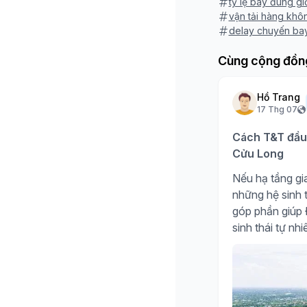
tỷ lệ bay đúng gi
vận tải hàng khô
delay chuyến ba
Cùng cộng đồn
Hồ Trang
17 Thg 07
Cách T&T đầu 
Cửu Long
Nếu hạ tầng gia
những hệ sinh t
góp phần giúp Đ
sinh thái tự nh