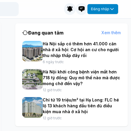
Đăng nhập
Đang quan tâm
Xem thêm
Hà Nội sắp có thêm hơn 41.000 căn
nhà ở xã hội: Cơ hội an cư cho người
thu nhập thấp đây rồi
6 ngày trước
Hà Nội khởi công bệnh viện mắt hơn
718 tỷ đồng: Quy mô thế nào mà được
mong chờ đến vậy?
12 giờ trước
Chỉ từ 19 triệu/m² tại Hạ Long: FLC hé
lộ 13 khách hàng đầu tiên đủ điều
kiện mua nhà ở xã hội
12 giờ trước