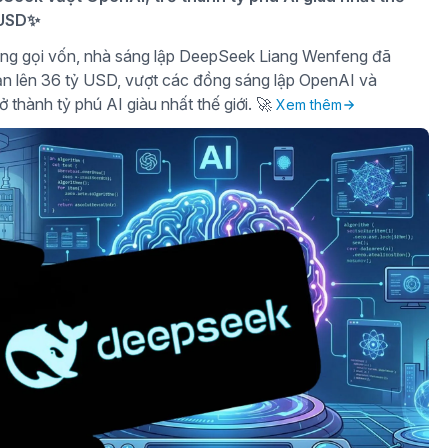
ỷ USD✨
ng gọi vốn, nhà sáng lập DeepSeek Liang Wenfeng đã
sản lên 36 tỷ USD, vượt các đồng sáng lập OpenAI và
ở thành tỷ phú AI giàu nhất thế giới. 🚀
Xem thêm