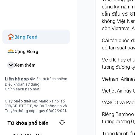
cùng kỳ năm n
dẫn đầu với 8
không Việt Nam
còn Vietravel A
Bảng Feed
Cái tên quốc d
có tần suất ba
Cộng Đồng
Về tỉ lệ hủy c
Xem thêm
tương đương tỷ
Vietnam Airline
Liên hệ góp ý
Miễn trừ trách nhiệm
Điều khoản sử dụng
Chính sách bảo mật
Vietjet Air hủy
Giấy phép thiết lập Mạng xã hội số
VASCO và Pacifi
108/GP-BTTTT, do Bộ Thông tin và
Truyền thông cấp ngày 08/02/2021.
Riêng Bamboo A
tương đương 0,
Từ khóa phổ biến
Trong khi nhiề