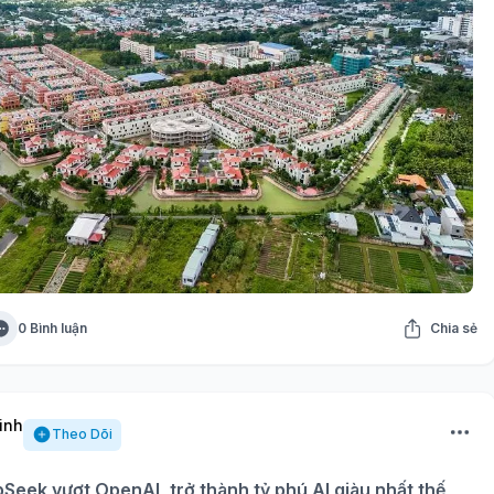
0 Bình luận
Chia sẻ
inh
Theo Dõi
eek vượt OpenAI, trở thành tỷ phú AI giàu nhất thế