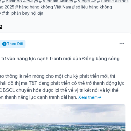
ờ
Bamboo Airways
Vietnam Airlines
Vietjet Air
Pacific Airlines
ng 2025
hãng hàng không Việt Nam
số liệu hàng không
y
thị phần bay nội địa
g
Theo Dõi
tư vào năng lực cạnh tranh mới của Đồng bằng sông
o thông là nền móng cho một chu kỳ phát triển mới, thì
hái đô thị mà T&T đang phát triển có thể trở thành động lực
BSCL chuyển hóa được lợi thế về vị trí kết nối và lợi thế
iên thành năng lực cạnh tranh dài hạn.
Xem thêm