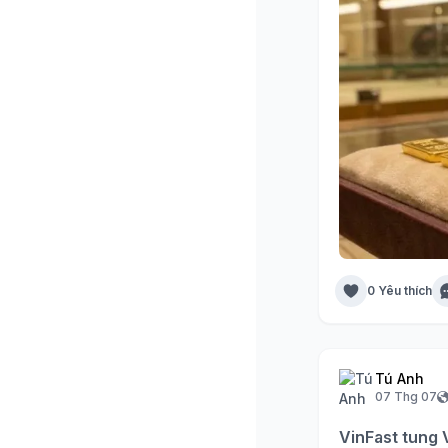
0 Yêu thích
Tú Anh
07 Thg 07
VinFast tung V