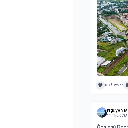
0 Yêu thích
Nguyên M
14 Thg 07
Ông chủ DeepS