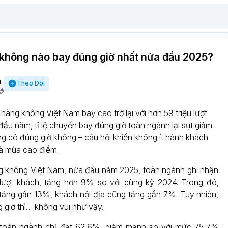
không nào bay đúng giờ nhất nửa đầu 2025?
h
Theo Dõi
hàng không Việt Nam bay cao trở lại với hơn 59 triệu lượt
ầu năm, tỉ lệ chuyến bay đúng giờ toàn ngành lại sụt giảm.
g có đúng giờ không – câu hỏi khiến không ít hành khách
là mùa cao điểm.
 không Việt Nam, nửa đầu năm 2025, toàn ngành ghi nhận
 lượt khách, tăng hơn 9% so với cùng kỳ 2024. Trong đó,
tăng gần 13%, khách nội địa cũng tăng gần 7%. Tuy nhiên,
ng giờ thì… không vui như vậy.
ờ toàn ngành chỉ đạt 62,6%, giảm mạnh so với mức 75,7%