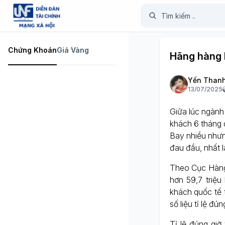
Chứng Khoán
Giá Vàng
Hãng hàng 
Yến Than
13/07/2025
Giữa lúc ngành 
khách 6 tháng đ
Bay nhiều nhưn
đau đầu, nhất 
Theo Cục Hàng
hơn 59,7 triệu
khách quốc tế 
số liệu tỉ lệ đú
Tỉ lệ đúng gi