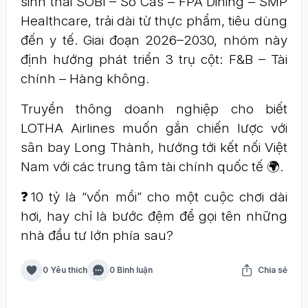
sinh thái SOBI – So Cas – FPA Dining – SMP
Healthcare, trải dài từ thực phẩm, tiêu dùng
đến y tế. Giai đoạn 2026–2030, nhóm này
định hướng phát triển 3 trụ cột: F&B – Tài
chính – Hàng không.
Truyền thông doanh nghiệp cho biết
LOTHA Airlines muốn gắn chiến lược với
sân bay Long Thành, hướng tới kết nối Việt
Nam với các trung tâm tài chính quốc tế 🌍.
❓10 tỷ là “vốn mồi” cho một cuộc chơi dài
hơi, hay chỉ là bước đệm để gọi tên những
nhà đầu tư lớn phía sau?
0 Yêu thích
0 Bình luận
Chia sẻ