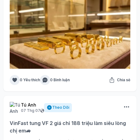
0 Yêu thích
0 Bình luận
Chia sẻ
Tú Anh
Theo Dõi
07 Thg 07
VinFast tung VF 2 giá chỉ 188 triệu làm siêu lòng
chị em🚙