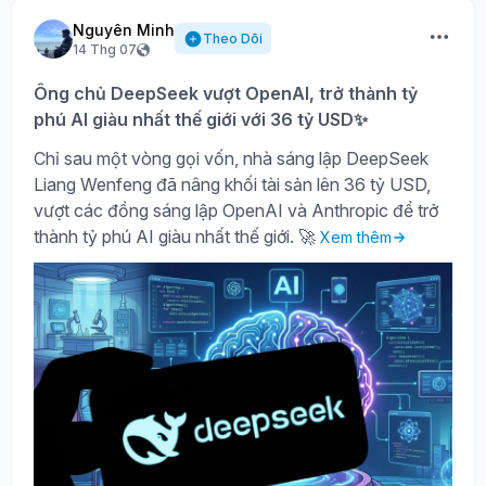
Nguyên Minh
Theo Dõi
14 Thg 07
Ông chủ DeepSeek vượt OpenAI, trở thành tỷ
phú AI giàu nhất thế giới với 36 tỷ USD✨
Chỉ sau một vòng gọi vốn, nhà sáng lập DeepSeek
Liang Wenfeng đã nâng khối tài sản lên 36 tỷ USD,
vượt các đồng sáng lập OpenAI và Anthropic để trở
thành tỷ phú AI giàu nhất thế giới. 🚀
Xem thêm