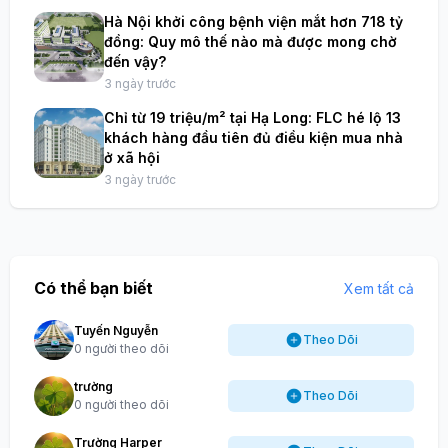
Hà Nội khởi công bệnh viện mắt hơn 718 tỷ
đồng: Quy mô thế nào mà được mong chờ
đến vậy?
3 ngày trước
Chỉ từ 19 triệu/m² tại Hạ Long: FLC hé lộ 13
khách hàng đầu tiên đủ điều kiện mua nhà
ở xã hội
3 ngày trước
Có thể bạn biết
Xem tất cả
Tuyến Nguyễn
Theo Dõi
0 người theo dõi
trường
Theo Dõi
0 người theo dõi
Trường Harper