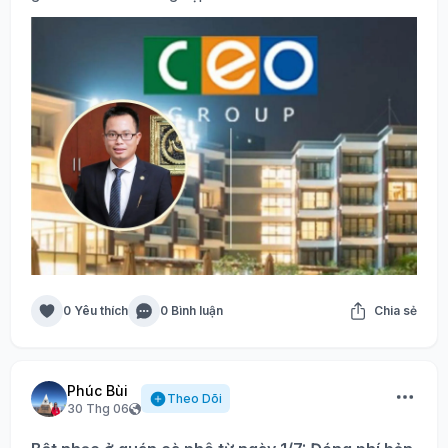
0 Yêu thích
0 Bình luận
Chia sẻ
Phúc Bùi
Theo Dõi
30 Thg 06