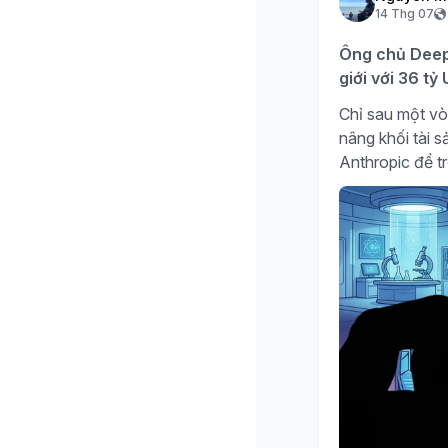
14 Thg 07
Ông chủ DeepS
giới với 36 t
Chỉ sau một vò
nâng khối tài 
Anthropic để tr