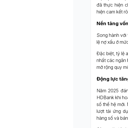
đã thực hiện c
hiện cam kết rõ
Nền tảng vốn
Song hành với t
lệ nợ xấu ở mứ
Đặc biệt, tỷ lệ
nhất các ngân 
mở rộng quy mô
Động lực tăng
Năm 2025 đánh
HDBank khi hoàn
số thế hệ mới.
lượt tải ứng d
hàng số và bán 