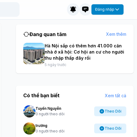
Đăng nhập
Đang quan tâm
Xem thêm
Hà Nội sắp có thêm hơn 41.000 căn
nhà ở xã hội: Cơ hội an cư cho người
thu nhập thấp đây rồi
5 ngày trước
Có thể bạn biết
Xem tất cả
Tuyến Nguyễn
Theo Dõi
0 người theo dõi
trường
Theo Dõi
0 người theo dõi