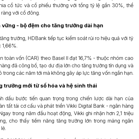
hia cổ tức và cổ phiếu thưởng với tổng tỷ lệ gần 30%, thể
 ràng với cổ đông.
 vững - bộ đệm cho tăng trưởng dài hạn
ăng trưởng, HDBank tiếp tục kiểm soát rủi ro hiệu quả với tỷ
c 1,66%.
 an toàn vốn (CAR) theo Basel II đạt 16,7% - thuộc nhóm cao
hàng đã công bố, tạo dư địa lớn cho tăng trưởng tín dụng và
 trong các năm tới mà không gây áp lực tăng vốn ngắn hạn.
 trưởng mới từ số hóa và hệ sinh thái
 dấu bước tiến quan trọng trong chiến lược dài hạn của
 tất tái cơ cấu và phát triển Vikki Digital Bank - ngân hàng
 Ngay trong năm đầu hoạt động, Vikki ghi nhận hơn 2,1 triệu
ụng, cho thấy tiềm năng tăng trưởng lớn trong mảng ngân
lẻ.