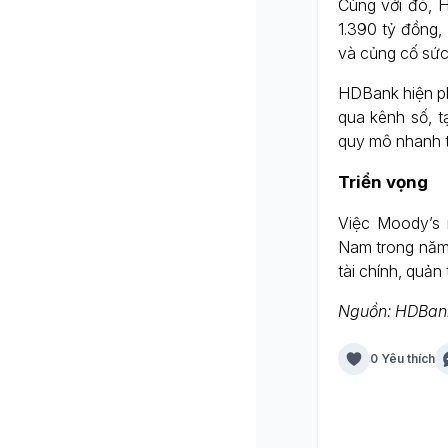
Cùng với đó, H
1.390 tỷ đồng,
và củng cố sức 
HDBank hiện ph
qua kênh số, t
quy mô nhanh tr
Triển vọng
Việc Moody’s 
Nam trong năm 
tài chính, quản 
Nguồn: HDBan
0 Yêu thích