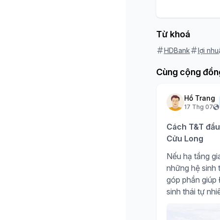
Từ khoá
HDBank
lợi nh
Cùng cộng đồn
Hồ Trang
17 Thg 07
Cách T&T đầu 
Cửu Long
Nếu hạ tầng gia
những hệ sinh t
góp phần giúp Đ
sinh thái tự nh