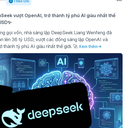
Theo Dõi
eek vượt OpenAI, trở thành tỷ phú AI giàu nhất thế
ỷ USD✨
ng gọi vốn, nhà sáng lập DeepSeek Liang Wenfeng đã
sản lên 36 tỷ USD, vượt các đồng sáng lập OpenAI và
ở thành tỷ phú AI giàu nhất thế giới. 🚀
Xem thêm