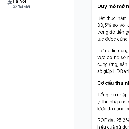
Hà Nội
Quy mô mở rộ
32 Bài Viết
Kết thúc năm 
33,5% so với 
trong đó tiền g
tục được củng 
Dư nợ tín dụng
vực có hệ số r
cung ứng, sản 
sở giúp HDBank 
Cơ cấu thu nh
Tổng thu nhập 
ý, thu nhập ngo
lược đa dạng h
ROE đạt 25,3%
hiệu quả sử dụ