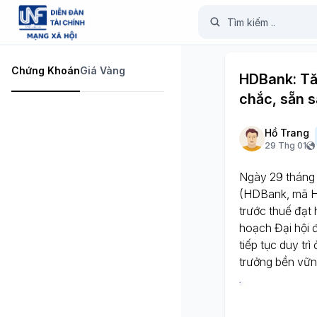
Chứng Khoán
Giá Vàng
HDBank: Tă
chắc, sẵn s
Hồ Trang
29 Thg 01
Ngày 29 tháng
(HDBank, mã HD
trước thuế đạt
hoạch Đại hội đ
tiếp tục duy tr
trưởng bền vữn