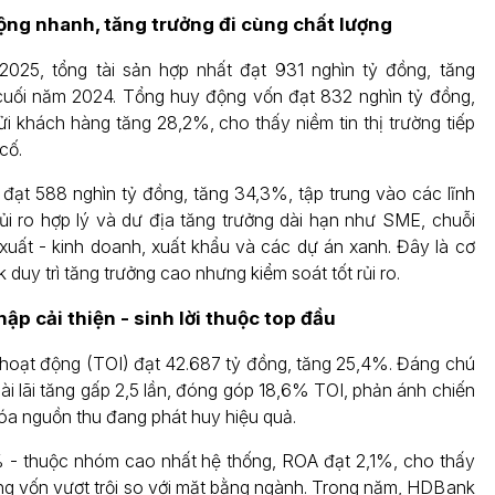
ng nhanh, tăng trưởng đi cùng chất lượng
2025, tổng tài sản hợp nhất đạt 931 nghìn tỷ đồng, tăng
cuối năm 2024. Tổng huy động vốn đạt 832 nghìn tỷ đồng,
ửi khách hàng tăng 28,2%, cho thấy niềm tin thị trường tiếp
cố.
 đạt 588 nghìn tỷ đồng, tăng 34,3%, tập trung vào các lĩnh
ủi ro hợp lý và dư địa tăng trưởng dài hạn như SME, chuỗi
xuất - kinh doanh, xuất khẩu và các dự án xanh. Đây là cơ
duy trì tăng trưởng cao nhưng kiểm soát tốt rủi ro.
ập cải thiện - sinh lời thuộc top đầu
hoạt động (TOI) đạt 42.687 tỷ đồng, tăng 25,4%. Đáng chú
ài lãi tăng gấp 2,5 lần, đóng góp 18,6% TOI, phản ánh chiến
óa nguồn thu đang phát huy hiệu quả.
 - thuộc nhóm cao nhất hệ thống, ROA đạt 2,1%, cho thấy
ng vốn vượt trội so với mặt bằng ngành. Trong năm, HDBank