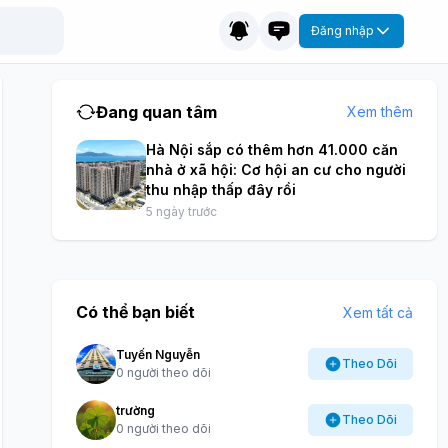
Đăng nhập
Đang quan tâm
Xem thêm
Hà Nội sắp có thêm hơn 41.000 căn
nhà ở xã hội: Cơ hội an cư cho người
thu nhập thấp đây rồi
5 ngày trước
Có thể bạn biết
Xem tất cả
Tuyến Nguyễn
Theo Dõi
0 người theo dõi
trường
Theo Dõi
0 người theo dõi