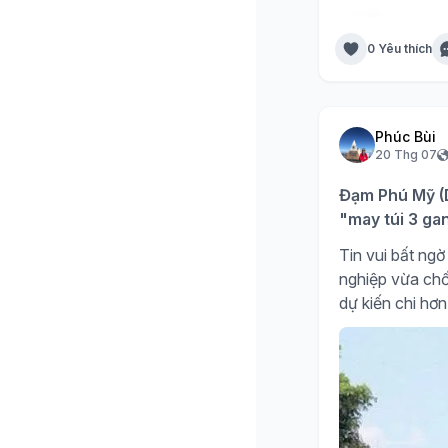
0 Yêu thích
Phúc Bùi
20 Thg 07
Đạm Phú Mỹ (D
"may túi 3 ga
Tin vui bất n
nghiệp vừa chố
dự kiến chi hơn