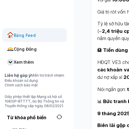
Giá trị rót vốn:
Tỷ lệ sở hữu t
(~
2,4 triệu c
Bảng Feed
nắm quyền quyế
Cộng Đồng
🏦
Tiền dùng 
HĐQT VE3 cho
Xem thêm
các khoản v
Liên hệ góp ý
Miễn trừ trách nhiệm
dư nợ xấp xỉ
20
Điều khoản sử dụng
Chính sách bảo mật
Nói ngắn gọn:
Giấy phép thiết lập Mạng xã hội số
📊
Bức tranh 
108/GP-BTTTT, do Bộ Thông tin và
Truyền thông cấp ngày 08/02/2021.
9 tháng 202
Từ khóa phổ biến
Biên lãi gộp 