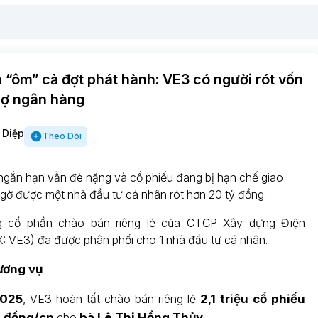
 “ôm” cả đợt phát hành: VE3 có người rót vốn
nợ ngân hàng
 Diệp
Theo Dõi
 ngắn hạn vẫn đè nặng và cổ phiếu đang bị hạn chế giao
ngờ được một nhà đầu tư cá nhân rót hơn 20 tỷ đồng.
g cổ phần chào bán riêng lẻ của CTCP Xây dựng Điện
VE3) đã được phân phối cho 1 nhà đầu tư cá nhân.
hương vụ
2025
, VE3 hoàn tất chào bán riêng lẻ
2,1 triệu cổ phiếu
 đồng/cp
cho
bà Lê Thị Hồng Thủy
.