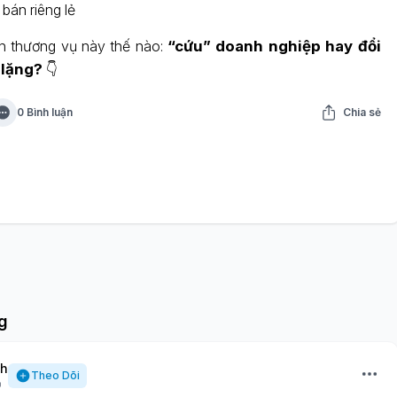
 bán riêng lẻ
n thương vụ này thế nào:
“cứu” doanh nghiệp hay đổi
 lặng?
👇
0 Bình luận
Chia sẻ
g
nh
Theo Dõi