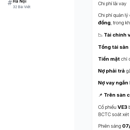
Hà Nội
Chi phí lãi vay
32 Bài Viết
Chi phí quản l
đồng
, trong kh
📉
Tài chính 
Tổng tài sản
Tiền mặt
chỉ 
Nợ phải trả
g
Nợ vay ngắn
📌
Trên sàn 
Cổ phiếu
VE3
BCTC soát xét 
Phiên sáng
07