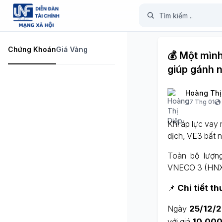
Chứng Khoán
Giá Vàng
💰 Một mình
giúp gánh 
Hoàng Thị
07 Thg 01
Khi áp lực vay
dịch, VE3 bất 
Toàn bộ lượn
VNECO 3 (HNX: 
📌
Chi tiết t
Ngày
25/12/
với giá
10.000