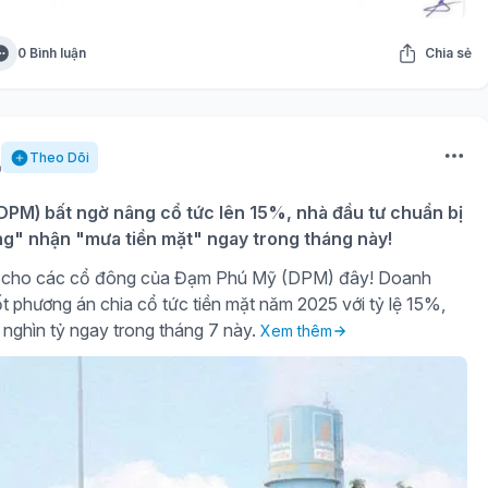
0 Bình luận
Chia sẻ
Theo Dõi
PM) bất ngờ nâng cổ tức lên 15%, nhà đầu tư chuẩn bị
ng" nhận "mưa tiền mặt" ngay trong tháng này!
gờ cho các cổ đông của Đạm Phú Mỹ (DPM) đây! Doanh
t phương án chia cổ tức tiền mặt năm 2025 với tỷ lệ 15%,
 nghìn tỷ ngay trong tháng 7 này.
Xem thêm