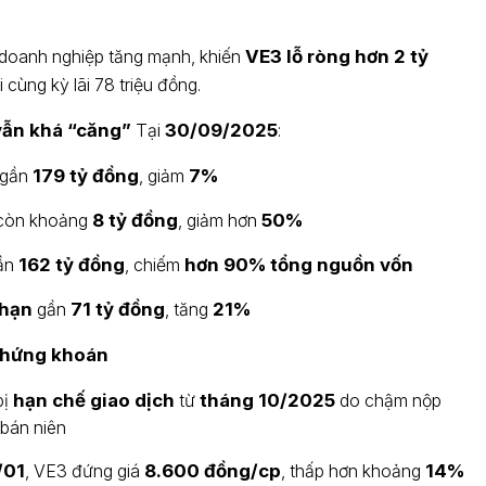
ý doanh nghiệp tăng mạnh, khiến
VE3 lỗ ròng hơn 2 tỷ
i cùng kỳ lãi 78 triệu đồng.
vẫn khá “căng”
Tại
30/09/2025
:
gần
179 tỷ đồng
, giảm
7%
còn khoảng
8 tỷ đồng
, giảm hơn
50%
ần
162 tỷ đồng
, chiếm
hơn 90% tổng nguồn vốn
 hạn
gần
71 tỷ đồng
, tăng
21%
chứng khoán
bị
hạn chế giao dịch
từ
tháng 10/2025
do chậm nộp
bán niên
/01
, VE3 đứng giá
8.600 đồng/cp
, thấp hơn khoảng
14%