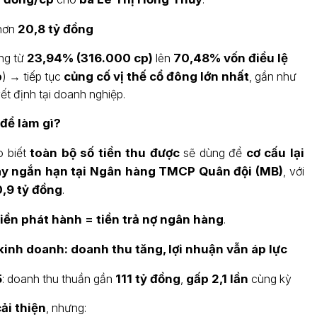
 hơn
20,8 tỷ đồng
ăng từ
23,94% (316.000 cp)
lên
70,48% vốn điều lệ
p
) → tiếp tục
củng cố vị thế cổ đông lớn nhất
, gần như
t định tại doanh nghiệp.
để làm gì?
 biết
toàn bộ số tiền thu được
sẽ dùng để
cơ cấu lại
ay ngắn hạn tại Ngân hàng TMCP Quân đội (MB)
, với
,9 tỷ đồng
.
tiền phát hành = tiền trả nợ ngân hàng
.
kinh doanh: doanh thu tăng, lợi nhuận vẫn áp lực
5
: doanh thu thuần gần
111 tỷ đồng
,
gấp 2,1 lần
cùng kỳ
cải thiện
, nhưng: