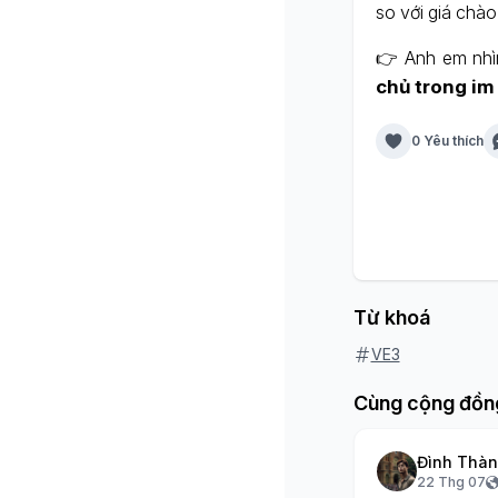
so với giá chào
👉 Anh em nhì
chủ trong im
0 Yêu thích
Từ khoá
VE3
Cùng cộng đồn
Đình Thà
22 Thg 07