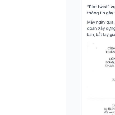
“Plot twist” v
thông tin gây
Mấy ngày qua, 
đoàn Xây dựng H
bàn, bắt tay giả