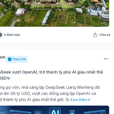
0 Bình luận
Chia sẻ
inh
Theo Dõi
eek vượt OpenAI, trở thành tỷ phú AI giàu nhất thế
ỷ USD✨
ng gọi vốn, nhà sáng lập DeepSeek Liang Wenfeng đã
sản lên 36 tỷ USD, vượt các đồng sáng lập OpenAI và
ở thành tỷ phú AI giàu nhất thế giới. 🚀
Xem thêm