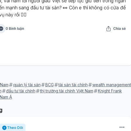
 vài năm tới người giàu Việt sẽ tiếp tục giữ tiền trong ngân
n mạnh sang đầu tư tài sản? 👀 Còn e thì không có cửa để
 này rồi 🤷‍♀️
0 Bình luận
Chia sẻ
 Nam
quản lý tài sản
BCG
tài sản tài chính
wealth management
m
đầu tư tài chính
thị trường tài chính Việt Nam
Knight Frank
 Nam Á
g
Theo Dõi