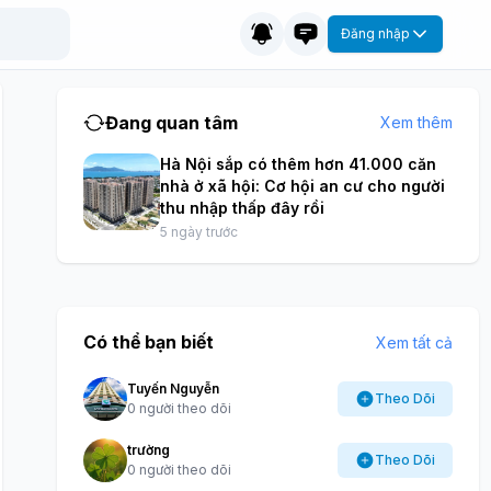
Đăng nhập
Đang quan tâm
Xem thêm
Hà Nội sắp có thêm hơn 41.000 căn
nhà ở xã hội: Cơ hội an cư cho người
thu nhập thấp đây rồi
5 ngày trước
Có thể bạn biết
Xem tất cả
Tuyến Nguyễn
Theo Dõi
0 người theo dõi
trường
Theo Dõi
0 người theo dõi