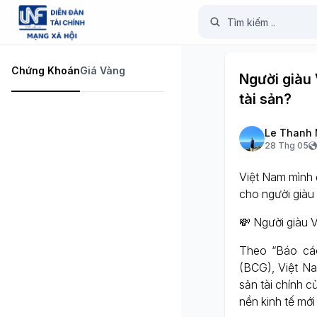
Chứng Khoán
Giá Vàng
Người giàu 
tài sản?
Le Thanh 
28 Thg 05
Việt Nam mình đ
cho người giàu
💸 Người giàu V
Theo “Báo cáo
(BCG), Việt Na
sản tài chính 
nền kinh tế mới 