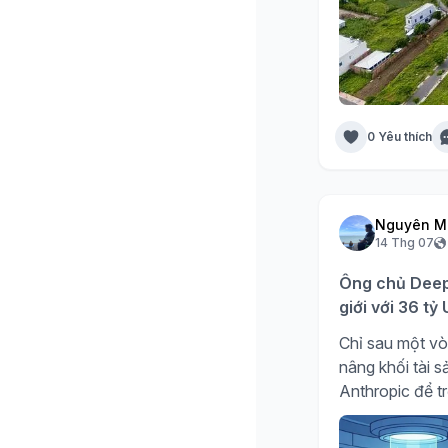
0 Yêu thích
Nguyên M
14 Thg 07
Ông chủ DeepS
giới với 36 t
Chỉ sau một vò
nâng khối tài 
Anthropic để tr