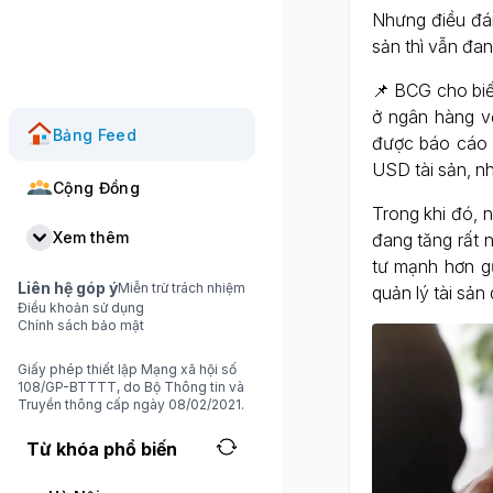
Nhưng điều đán
sản thì vẫn đang
📌 BCG cho biết
ở ngân hàng vớ
Bảng Feed
được báo cáo 
USD tài sản, nh
Cộng Đồng
Trong khi đó, 
Xem thêm
đang tăng rất 
tư mạnh hơn gử
Liên hệ góp ý
Miễn trừ trách nhiệm
quản lý tài sản 
Điều khoản sử dụng
Chính sách bảo mật
Giấy phép thiết lập Mạng xã hội số
108/GP-BTTTT, do Bộ Thông tin và
Truyền thông cấp ngày 08/02/2021.
Từ khóa phổ biến