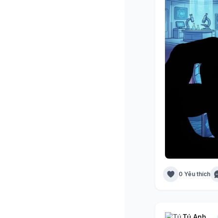
0 Yêu thích
Tú Anh