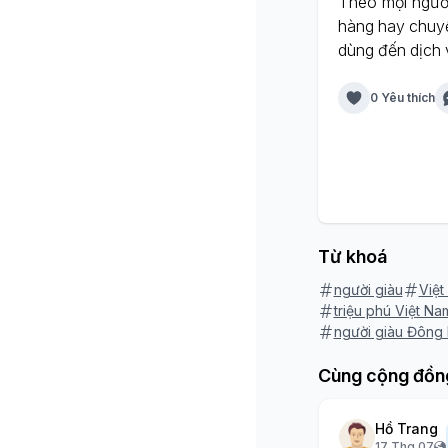
Theo mọi người,
hàng hay chuyể
dùng đến dịch vụ
0 Yêu thích
Từ khoá
người giàu
Việt
triệu phú Việt Na
người giàu Đông
Cùng cộng đồn
Hồ Trang
17 Thg 07