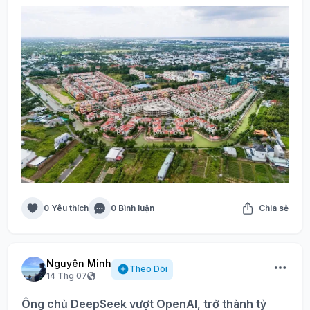
0 Yêu thích
0 Bình luận
Chia sẻ
Nguyên Minh
Theo Dõi
14 Thg 07
Ông chủ DeepSeek vượt OpenAI, trở thành tỷ