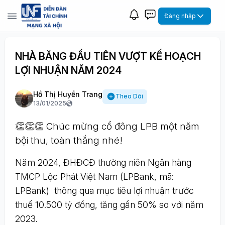
Đăng nhập
NHÀ BĂNG ĐẦU TIÊN VƯỢT KẾ HOẠCH
LỢI NHUẬN NĂM 2024
Hồ Thị Huyền Trang
Theo Dõi
13/01/2025
👏👏👏 Chúc mừng cổ đông LPB một năm
bội thu, toàn thắng nhé!
Năm 2024, ĐHĐCĐ thường niên Ngân hàng
TMCP Lộc Phát Việt Nam (LPBank, mã:
LPBank) thông qua mục tiêu lợi nhuận trước
thuế 10.500 tỷ đồng, tăng gần 50% so với năm
2023.