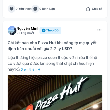
0 Yêu thích
0 Bình luận
Chia sẻ
Nguyên Minh
Theo Dõi
21 Thg 06
Cái kết nào cho Pizza Hut khi công ty mẹ quyết
định bán chuỗi với giá 2,7 tỷ USD?
Liệu thương hiệu pizza quen thuộc với nhiều thế hệ
có vượt qua được làn sóng thắt chặt chi tiêu hiện
nay?🥲
Xem thêm