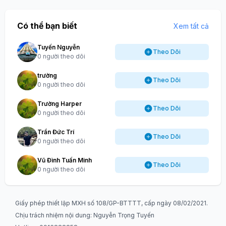
Có thể bạn biết
Xem tất cả
Tuyến Nguyễn
Theo Dõi
0 người theo dõi
trường
Theo Dõi
0 người theo dõi
Trường Harper
Theo Dõi
0 người theo dõi
Trần Đức Trí
Theo Dõi
0 người theo dõi
Vũ Đình Tuấn Minh
Theo Dõi
0 người theo dõi
Giấy phép thiết lập MXH số 108/GP-BTTTT, cấp ngày 08/02/2021.
Chịu trách nhiệm nội dung: Nguyễn Trọng Tuyến