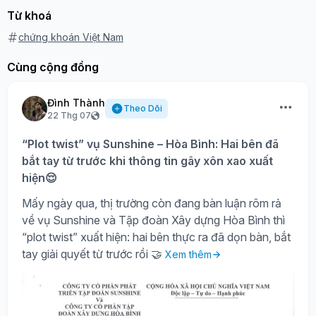
Từ khoá
chứng khoán Việt Nam
Cùng cộng đồng
Đình Thành
Theo Dõi
22 Thg 07
“Plot twist” vụ Sunshine – Hòa Bình: Hai bên đã
bắt tay từ trước khi thông tin gây xôn xao xuất
hiện😌
Mấy ngày qua, thị trường còn đang bàn luận rôm rả
về vụ Sunshine và Tập đoàn Xây dựng Hòa Bình thì
“plot twist” xuất hiện: hai bên thực ra đã dọn bàn, bắt
tay giải quyết từ trước rồi 🤝
Xem thêm