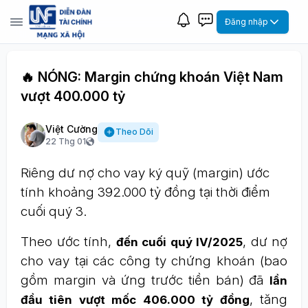
Đăng nhập
🔥 NÓNG: Margin chứng khoán Việt Nam
vượt 400.000 tỷ
Việt Cường
Theo Dõi
22 Thg 01
Riêng dư nợ cho vay ký quỹ (margin) ước
tính khoảng 392.000 tỷ đồng tại thời điểm
cuối quý 3.
Theo ước tính,
, dư nợ
đến cuối quý IV/2025
cho vay tại các công ty chứng khoán (bao
gồm margin và ứng trước tiền bán) đã
lần
, tăng
đầu tiên vượt mốc 406.000 tỷ đồng