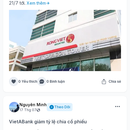
21/7 tới.
Xem thêm
0 Yêu thích
0 Bình luận
Chia sẻ
Nguyên Minh
Theo Dõi
17 Thg 07
VietABank giảm tỷ lệ chia cổ phiếu