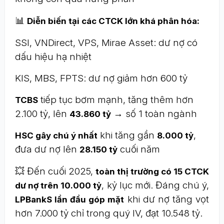
📊
Diễn biến tại các CTCK lớn khá phân hóa:
SSI, VNDirect, VPS, Mirae Asset: dư nợ có
dấu hiệu hạ nhiệt
KIS, MBS, FPTS: dư nợ giảm hơn 600 tỷ
tiếp tục bơm mạnh, tăng thêm hơn
TCBS
2.100 tỷ, lên
→ số 1 toàn ngành
43.860 tỷ
khi tăng gần
,
HSC gây chú ý nhất
8.000 tỷ
đưa dư nợ lên
cuối năm
28.150 tỷ
💥 Đến cuối 2025,
toàn thị trường có 15 CTCK
, kỷ lục mới. Đáng chú ý,
dư nợ trên 10.000 tỷ
khi dư nợ tăng vọt
LPBankS lần đầu góp mặt
hơn 7.000 tỷ chỉ trong quý IV, đạt 10.548 tỷ.