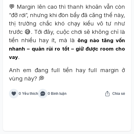
💬 Margin lên cao thì thanh khoản vẫn còn
“đỡ rơi”, nhưng khi đòn bẩy đã căng thế này,
thị trường chắc khó chạy kiểu vô tư như
trước 😅. Tới đây, cuộc chơi sẽ không chỉ là
tiền nhiều hay ít, mà là
ông nào tăng vốn
nhanh – quản rủi ro tốt – giữ được room cho
.
vay
Anh em đang full tiền hay full margin ở
vùng này? 💭
0 Yêu thích
0 Bình luận
Chia sẻ