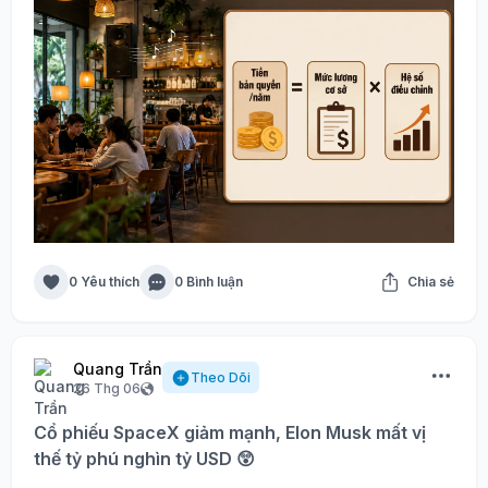
0 Yêu thích
0 Bình luận
Chia sẻ
Quang Trần
Theo Dõi
26 Thg 06
Cổ phiếu SpaceX giảm mạnh, Elon Musk mất vị
thế tỷ phú nghìn tỷ USD 😲