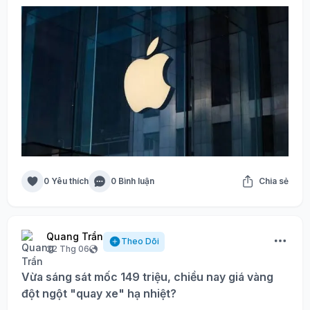
0 Yêu thích
0 Bình luận
Chia sẻ
Quang Trần
Theo Dõi
22 Thg 06
Vừa sáng sát mốc 149 triệu, chiều nay giá vàng
đột ngột "quay xe" hạ nhiệt?