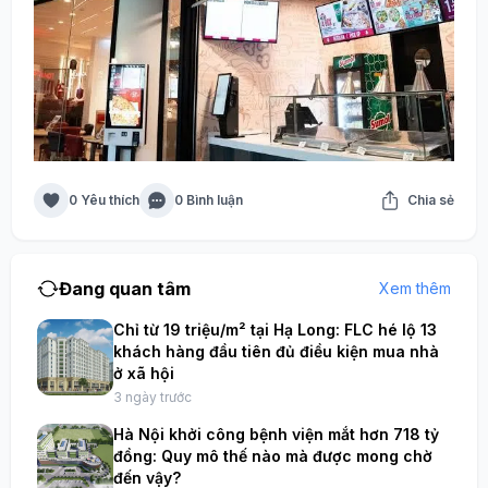
0 Yêu thích
0 Bình luận
Chia sẻ
Đang quan tâm
Xem thêm
Chỉ từ 19 triệu/m² tại Hạ Long: FLC hé lộ 13
khách hàng đầu tiên đủ điều kiện mua nhà
ở xã hội
3 ngày trước
Hà Nội khởi công bệnh viện mắt hơn 718 tỷ
đồng: Quy mô thế nào mà được mong chờ
đến vậy?