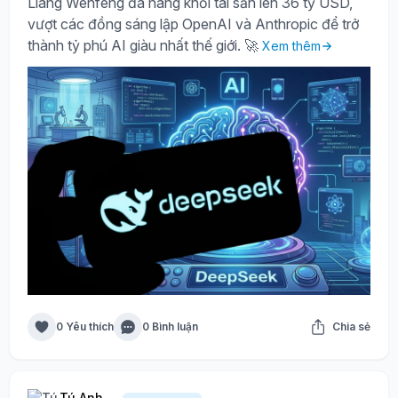
Liang Wenfeng đã nâng khối tài sản lên 36 tỷ USD,
vượt các đồng sáng lập OpenAI và Anthropic để trở
thành tỷ phú AI giàu nhất thế giới. 🚀
Xem thêm
0 Yêu thích
0 Bình luận
Chia sẻ
Tú Anh