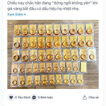
Chiều nay chắc hẳn đang "đứng ngồi không yên" khi
giá vàng bắt đầu có dấu hiệu hạ nhiệt nhẹ.
Xem thêm
0 Yêu thích
0 Bình luận
Chia sẻ