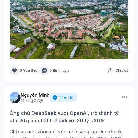
0 Yêu thích
0 Bình luận
Chia sẻ
Nguyên Minh
Theo Dõi
14 Thg 07
Ông chủ DeepSeek vượt OpenAI, trở thành tỷ
phú AI giàu nhất thế giới với 36 tỷ USD✨
Chỉ sau một vòng gọi vốn, nhà sáng lập DeepSeek