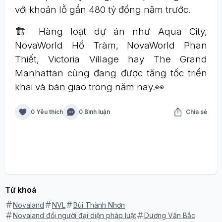
với khoản lỗ gần 480 tỷ đồng năm trước.
🏗️ Hàng loạt dự án như Aqua City,
NovaWorld Hồ Tràm, NovaWorld Phan
Thiết, Victoria Village hay The Grand
Manhattan cũng đang được tăng tốc triển
khai và bàn giao trong năm nay.👀
0 Yêu thích
0 Bình luận
Chia sẻ
Từ khoá
Novaland
NVL
Bùi Thành Nhơn
Novaland đổi người đại diện pháp luật
Dương Văn Bắc