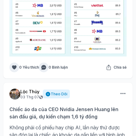
0 Yêu thích
0 Bình luận
Chia sẻ
Lộc Thủy
Theo Dõi
03 Thg 07
Chiếc áo da của CEO Nvidia Jensen Huang lên
sàn đấu giá, dự kiến chạm 1,6 tỷ đồng
Không phải cổ phiếu hay chip AI, lần này thứ được
săn đón lại là chiếc áo khoác da gắn liền với hình ảnh