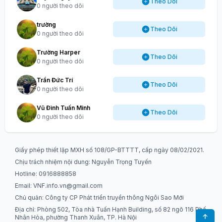
Theo Dõi
0 người theo dõi
trường
Theo Dõi
0 người theo dõi
Trường Harper
Theo Dõi
0 người theo dõi
Trần Đức Trí
Theo Dõi
0 người theo dõi
Vũ Đình Tuấn Minh
Theo Dõi
0 người theo dõi
Giấy phép thiết lập MXH số 108/GP-BTTTT, cấp ngày 08/02/2021.
Chịu trách nhiệm nội dung: Nguyễn Trọng Tuyến
Hotline: 0916888858
Email:
VNF.info.vn@gmail.com
Chủ quản: Công ty CP Phát triển truyền thông Ngôi Sao Mới
Địa chỉ: Phòng 502, Tòa nhà Tuấn Hạnh Building, số 82 ngõ 116 Phố
Nhân Hòa, phường Thanh Xuân, TP. Hà Nội