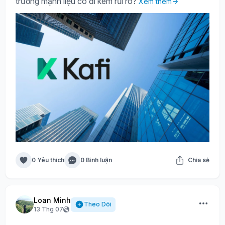
trưởng mạnh liệu có đi kèm rủi ro?
Xem thêm
0 Yêu thích
0 Bình luận
Chia sẻ
Loan Minh
Theo Dõi
13 Thg 07