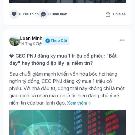
0 Yêu thích
0 Bình luận
Chia sẻ
Loan Minh
Theo Dõi
14 Thg 07
💎 CEO PNJ đăng ký mua 1 triệu cổ phiếu: "Bắt
đáy" hay thông điệp lấy lại niềm tin?
Sau chuỗi giảm mạnh khiến vốn hóa bốc hơi hàng
nghìn tỷ đồng, CEO PNJ đăng ký mua 1 triệu cổ
phiếu. Với nhà đầu tư, động thái này không chỉ là một
giao dịch cá nhân mà còn là tín hiệu đáng chú ý về
niềm tin của ban lãnh đạo.
Xem thêm