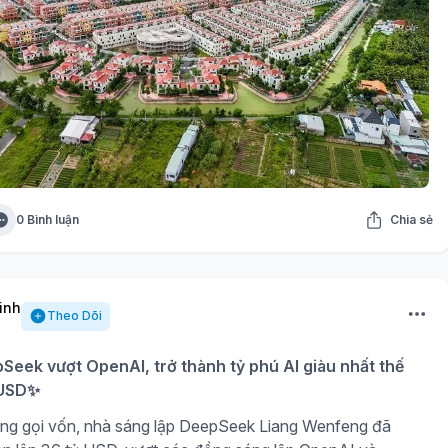
0 Bình luận
Chia sẻ
inh
Theo Dõi
eek vượt OpenAI, trở thành tỷ phú AI giàu nhất thế
ỷ USD✨
ng gọi vốn, nhà sáng lập DeepSeek Liang Wenfeng đã