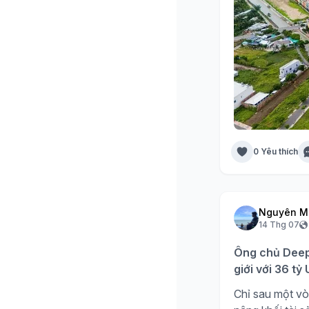
0 Yêu thích
Nguyên M
14 Thg 07
Ông chủ DeepS
giới với 36 t
Chỉ sau một vò