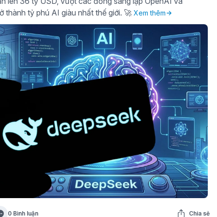
sản lên 36 tỷ USD, vượt các đồng sáng lập OpenAI và
ở thành tỷ phú AI giàu nhất thế giới. 🚀
Xem thêm
0 Bình luận
Chia sẻ