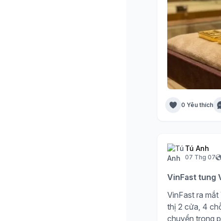
0 Yêu thích
Tú Anh
07 Thg 07
VinFast tung V
VinFast ra mắt 
thị 2 cửa, 4 c
chuyển trong 