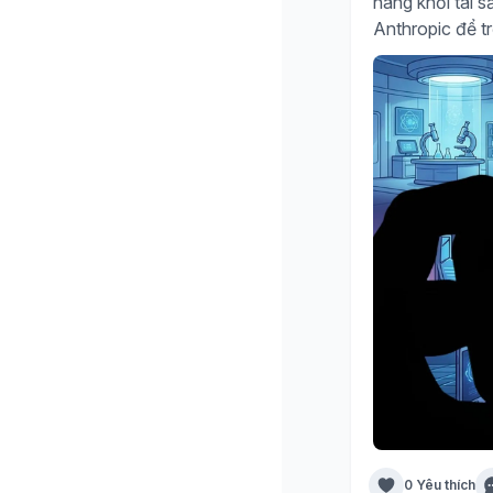
nâng khối tài 
Anthropic để tr
0 Yêu thích