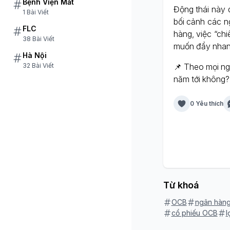
Bệnh Viện Mắt
Động thái này 
1 Bài Viết
bối cảnh các n
FLC
hàng, việc “c
38 Bài Viết
muốn đẩy nhanh
Hà Nội
32 Bài Viết
📌 Theo mọi ngư
năm tới không?
0 Yêu thích
Từ khoá
OCB
ngân hàng
cổ phiếu OCB
l