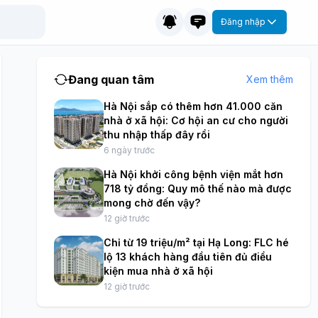
Đăng nhập
Đang quan tâm
Xem thêm
Hà Nội sắp có thêm hơn 41.000 căn
nhà ở xã hội: Cơ hội an cư cho người
thu nhập thấp đây rồi
6 ngày trước
Hà Nội khởi công bệnh viện mắt hơn
718 tỷ đồng: Quy mô thế nào mà được
mong chờ đến vậy?
12 giờ trước
Chỉ từ 19 triệu/m² tại Hạ Long: FLC hé
lộ 13 khách hàng đầu tiên đủ điều
kiện mua nhà ở xã hội
12 giờ trước