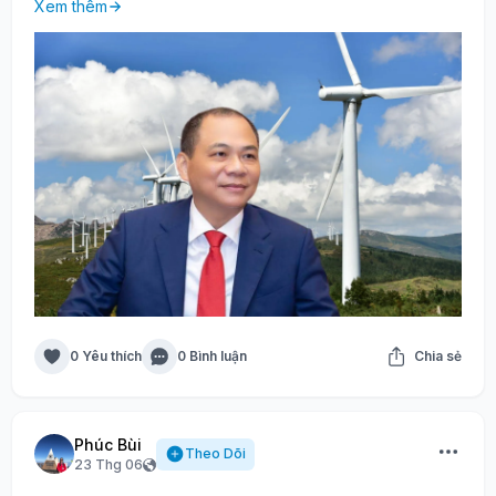
Xem thêm
0 Yêu thích
0 Bình luận
Chia sẻ
Phúc Bùi
Theo Dõi
23 Thg 06