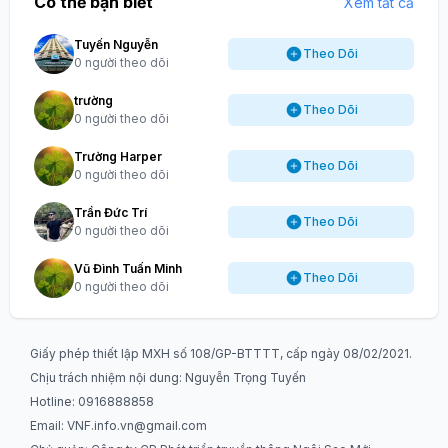
Có thể bạn biết
Xem tất cả
Tuyến Nguyễn
Theo Dõi
0 người theo dõi
trường
Theo Dõi
0 người theo dõi
Trường Harper
Theo Dõi
0 người theo dõi
Trần Đức Trí
Theo Dõi
0 người theo dõi
Vũ Đình Tuấn Minh
Theo Dõi
0 người theo dõi
Giấy phép thiết lập MXH số 108/GP-BTTTT, cấp ngày 08/02/2021.
Chịu trách nhiệm nội dung: Nguyễn Trọng Tuyến
Hotline: 0916888858
Email:
VNF.info.vn@gmail.com