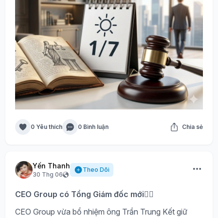
0 Yêu thích
0 Bình luận
Chia sẻ
Yến Thanh
Theo Dõi
30 Thg 06
CEO Group có Tổng Giám đốc mới🙍‍♂️
CEO Group vừa bổ nhiệm ông Trần Trung Kết giữ