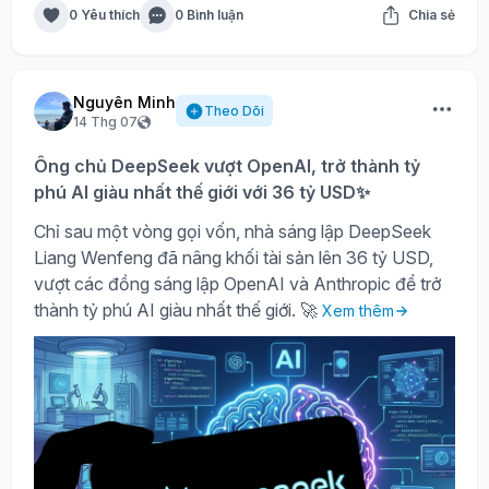
0 Yêu thích
0 Bình luận
Chia sẻ
Nguyên Minh
Theo Dõi
14 Thg 07
Ông chủ DeepSeek vượt OpenAI, trở thành tỷ
phú AI giàu nhất thế giới với 36 tỷ USD✨
Chỉ sau một vòng gọi vốn, nhà sáng lập DeepSeek
Liang Wenfeng đã nâng khối tài sản lên 36 tỷ USD,
vượt các đồng sáng lập OpenAI và Anthropic để trở
thành tỷ phú AI giàu nhất thế giới. 🚀
Xem thêm