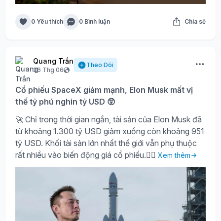
0 Yêu thích
0 Bình luận
Chia sẻ
Quang Trần
Theo Dõi
26 Thg 06
Cổ phiếu SpaceX giảm mạnh, Elon Musk mất vị
thế tỷ phú nghìn tỷ USD 😲
🚀 Chỉ trong thời gian ngắn, tài sản của Elon Musk đã
từ khoảng 1.300 tỷ USD giảm xuống còn khoảng 951
tỷ USD. Khối tài sản lớn nhất thế giới vẫn phụ thuộc
rất nhiều vào biến động giá cổ phiếu.🤷‍♀️
Xem thêm