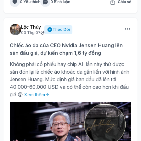
0 Yêu thích
0 Bình luận
Chia sẻ
Lộc Thủy
Theo Dõi
03 Thg 07
Chiếc áo da của CEO Nvidia Jensen Huang lên
sàn đấu giá, dự kiến chạm 1,6 tỷ đồng
Không phải cổ phiếu hay chip AI, lần này thứ được
săn đón lại là chiếc áo khoác da gắn liền với hình ảnh
Jensen Huang. Mức định giá ban đầu đã lên tới
40.000-60.000 USD và có thể còn cao hơn khi đấu
giá.😲
Xem thêm