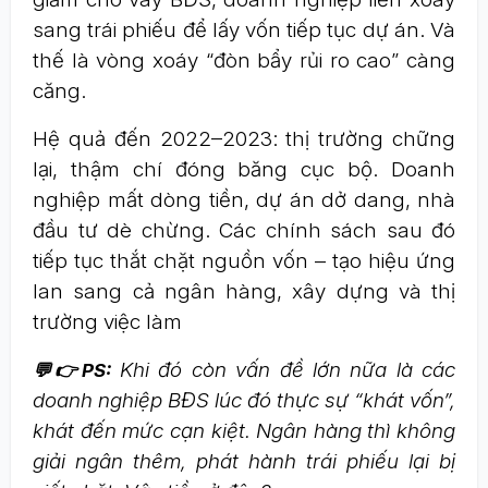
sang trái phiếu để lấy vốn tiếp tục dự án. Và
thế là vòng xoáy “đòn bẩy rủi ro cao” càng
căng.
Hệ quả đến 2022–2023: thị trường chững
lại, thậm chí đóng băng cục bộ. Doanh
nghiệp mất dòng tiền, dự án dở dang, nhà
đầu tư dè chừng. Các chính sách sau đó
tiếp tục thắt chặt nguồn vốn – tạo hiệu ứng
lan sang cả ngân hàng, xây dựng và thị
trường việc làm
Khi đó còn vấn đề lớn nữa là các
💬👉PS:
doanh nghiệp BĐS lúc đó thực sự “khát vốn”,
khát đến mức cạn kiệt. Ngân hàng thì không
giải ngân thêm, phát hành trái phiếu lại bị