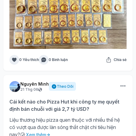
0 Yêu thích
0 Bình luận
Chia sẻ
Nguyên Minh
Theo Dõi
21 Thg 06
Cái kết nào cho Pizza Hut khi công ty mẹ quyết
định bán chuỗi với giá 2,7 tỷ USD?
Liệu thương hiệu pizza quen thuộc với nhiều thế hệ
có vượt qua được làn sóng thắt chặt chi tiêu hiện
nay?🥲
Xem thêm