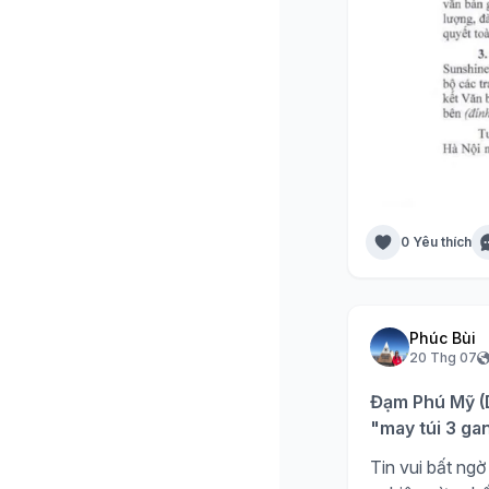
0 Yêu thích
Phúc Bùi
20 Thg 07
Đạm Phú Mỹ (D
"may túi 3 ga
Tin vui bất n