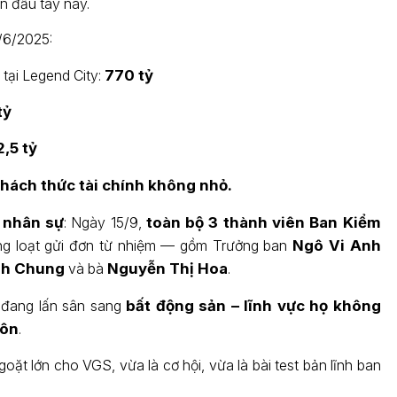
n đầu tay này.
/6/2025:
 tại Legend City:
770 tỷ
tỷ
,5 tỷ
thách thức tài chính không nhỏ.
 nhân sự
: Ngày 15/9,
toàn bộ 3 thành viên Ban Kiểm
g loạt gửi đơn từ nhiệm — gồm Trưởng ban
Ngô Vi Anh
nh Chung
và bà
Nguyễn Thị Hoa
.
y đang lấn sân sang
bất động sản – lĩnh vực họ không
môn
.
ặt lớn cho VGS, vừa là cơ hội, vừa là bài test bản lĩnh ban