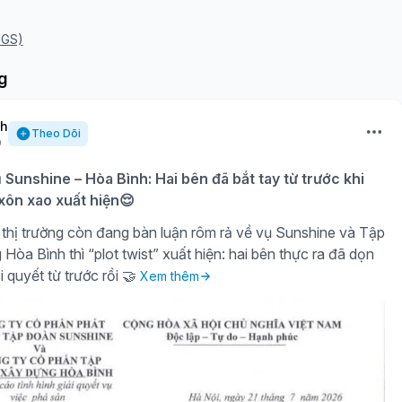
VGS)
g
nh
Theo Dõi
ụ Sunshine – Hòa Bình: Hai bên đã bắt tay từ trước khi
 xôn xao xuất hiện😌
thị trường còn đang bàn luận rôm rả về vụ Sunshine và Tập
òa Bình thì “plot twist” xuất hiện: hai bên thực ra đã dọn
i quyết từ trước rồi 🤝
Xem thêm