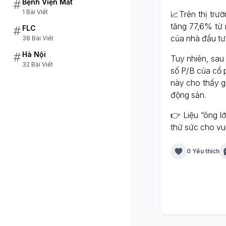
Bệnh Viện Mắt
1 Bài Viết
📈Trên thị trư
tăng 77,6% từ
FLC
của nhà đầu tư
38 Bài Viết
Hà Nội
Tuy nhiên, sau
32 Bài Viết
số P/B của cổ p
này cho thấy g
động sản.
👉 Liệu “ông lớ
thử sức cho vu
0 Yêu thích