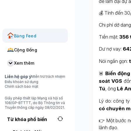
để làm đại dự á
💰 Tính đến 30
Chi phí dở dang
Bảng Feed
Tiền mặt:
356 
Dư nợ vay:
642
Cộng Đồng
Nói ngắn gọn:
Xem thêm
🚨
Biến động
Liên hệ góp ý
Miễn trừ trách nhiệm
soát VGS
đồn
Điều khoản sử dụng
Chính sách bảo mật
Tú
, ông
Lê A
Giấy phép thiết lập Mạng xã hội số
Lý do: công t
108/GP-BTTTT, do Bộ Thông tin và
Truyền thông cấp ngày 08/02/2021.
có chuyên 
Từ khóa phổ biến
👉 Một bước ngo
lãnh đạo.