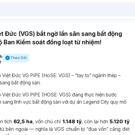
ệt Đức (VGS) bất ngờ lấn sân sang bất động
ộ Ban Kiểm soát đồng loạt từ nhiệm!
h
Theo Dõi
Việt Đức VG PIPE (HoSE: VGS) – “tay to” ngành thép –
sang bất động sản.
 Việt Đức VG PIPE (HOSE: VGS) đang thực hiện bước
n sang lĩnh vực bất động sản với dự án Legend City quy mô
n tích
62,5 ha
, vốn chủ chỉ
1.148 tỷ
, còn lại hơn
5.120 tỷ
từ bên ngoài — nghĩa là VGS chuẩn bị “đua vốn” căng đét