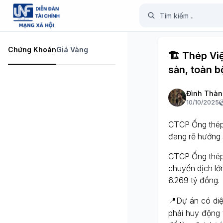
Chứng Khoán
Giá Vàng
🏗️ Thép Vi
sản, toàn b
Đình Thàn
10/10/2025
CTCP Ống thép 
đang rẽ hướng 
CTCP Ống thép
chuyển dịch lớ
6.269 tỷ đồng.
📍Dự án có diệ
phải huy động 