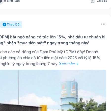
0 Bình luận
Chia sẻ
Theo Dõi
PM) bất ngờ nâng cổ tức lên 15%, nhà đầu tư chuẩn bị
ng" nhận "mưa tiền mặt" ngay trong tháng này!
gờ cho các cổ đông của Đạm Phú Mỹ (DPM) đây! Doanh
t phương án chia cổ tức tiền mặt năm 2025 với tỷ lệ 15%,
 nghìn tỷ ngay trong tháng 7 này.
Xem thêm