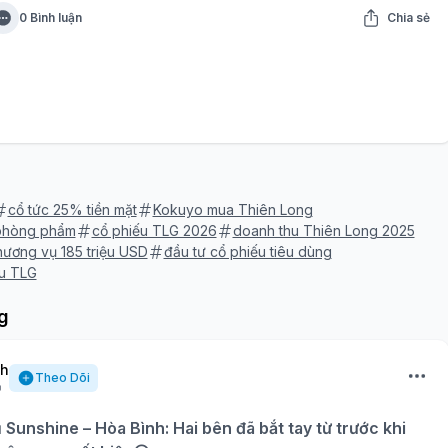
0 Bình luận
Chia sẻ
cổ tức 25% tiền mặt
Kokuyo mua Thiên Long
phòng phẩm
cổ phiếu TLG 2026
doanh thu Thiên Long 2025
hương vụ 185 triệu USD
đầu tư cổ phiếu tiêu dùng
ếu TLG
g
nh
Theo Dõi
ụ Sunshine – Hòa Bình: Hai bên đã bắt tay từ trước khi