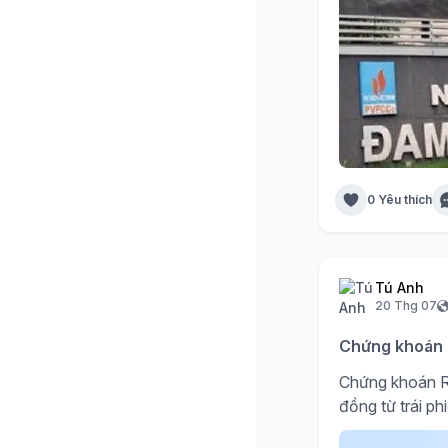
0 Yêu thích
Tú Anh
20 Thg 07
Chứng khoán R
Chứng khoán R
đồng từ trái ph