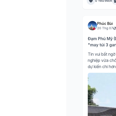
0 Yêu thích
Phúc Bùi
20 Thg 07
Đạm Phú Mỹ (D
"may túi 3 ga
Tin vui bất n
nghiệp vừa chố
dự kiến chi hơn