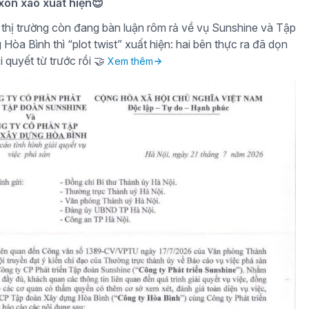
 xôn xao xuất hiện😌
thị trường còn đang bàn luận rôm rả về vụ Sunshine và Tập
òa Bình thì “plot twist” xuất hiện: hai bên thực ra đã dọn
i quyết từ trước rồi 🤝
Xem thêm