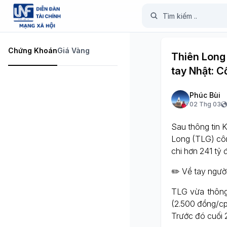
Chứng Khoán
Giá Vàng
Thiên Long 
tay Nhật: C
Phúc Bùi
02 Thg 03
Sau thông tin 
Long (TLG) côn
chi hơn 241 tỷ 
✏️ Về tay người
TLG vừa thông
(2.500 đồng/cp
Trước đó cuối 