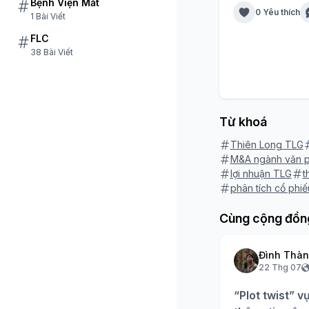
Bệnh Viện Mắt
0 Yêu thích
1 Bài Viết
FLC
38 Bài Viết
Từ khoá
Thiên Long TLG
M&A ngành văn 
lợi nhuận TLG
t
phân tích cổ phi
Cùng cộng đồn
Đình Thà
22 Thg 07
“Plot twist” v