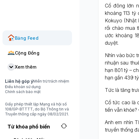
Cổ đông lớn n
khoảng 113 tỷ 
Kokuyo (Nhật 
rồi chào mua t
ước khoảng 18
Bảng Feed
duyệt.
Cộng Đồng
Nhìn vào bức tr
nhuận sau thu
Xem thêm
hạn 801 tỷ – ch
hạn gần 439 tỷ
Liên hệ góp ý
Miễn trừ trách nhiệm
Điều khoản sử dụng
Tức là tăng tr
Chính sách bảo mật
Cổ tức cao là 
Giấy phép thiết lập Mạng xã hội số
108/GP-BTTTT, do Bộ Thông tin và
tiền vẫn khỏe? 
Truyền thông cấp ngày 08/02/2021.
Anh em nhìn T
Từ khóa phổ biến
truyền thống 