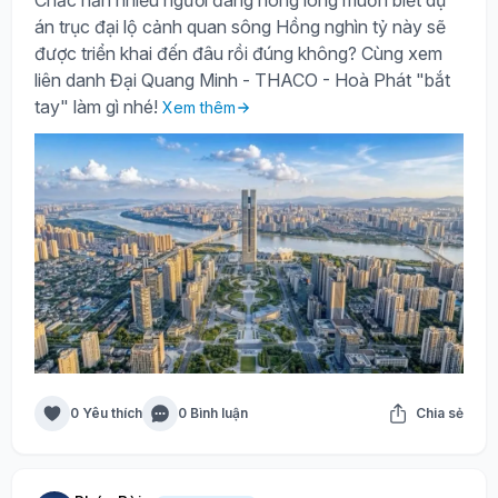
Chắc hẳn nhiều người đang nóng lòng muốn biết dự
án trục đại lộ cảnh quan sông Hồng nghìn tỷ này sẽ
được triển khai đến đâu rồi đúng không? Cùng xem
liên danh Đại Quang Minh - THACO - Hoà Phát "bắt
tay" làm gì nhé!
Xem thêm
0 Yêu thích
0 Bình luận
Chia sẻ