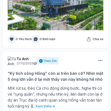
0 Yêu thích
0 Bình luận
Chia sẻ
Tú Anh
Theo Dõi
27/12/2025
“Kỳ tích sông Hồng” còn ai trên bàn cờ? Nhìn mặt
5 ông lớn vẫn ở lại mới thấy ván này không hề nhỏ
MIK rút lui, Đèo Cả chủ động dừng bước. Nghe thì có
vẻ “rụng quân”, nhưng nếu nhìn kỹ, liên danh còn lại ở
dự án Trục đại lộ cảnh quan sông Hồng vẫn toàn tên
tuổi nặng ký ⏳.
Xem thêm