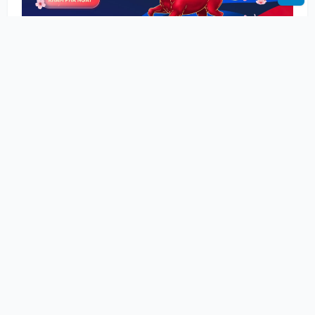
0 Yêu thích
0 Bình luận
Chia sẻ
Đặng Hằng Banker
29 Thg 01
Đón năm “Mã" cùng ưu đãi siêu đã từ BIDV SME
Fast Track 2026
Chào đón năm mới Bính Ngọ với những kỳ vọng về
tốc độ và sự bứt phá, Ngân hàng TMCP Đầu tư và
Phát triển Việt Nam (BIDV) dành tặng các doanh
nghiệp nhỏ và vừa (SME) chương trình ưu đãi "SME