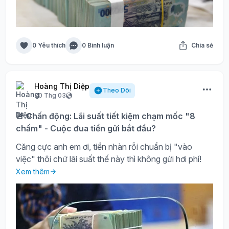
0 Yêu thích
0 Bình luận
Chia sẻ
Hoàng Thị Diệp
Theo Dõi
20 Thg 03
🚨 Chấn động: Lãi suất tiết kiệm chạm mốc "8
chấm" - Cuộc đua tiền gửi bắt đầu?
Căng cực anh em ơi, tiền nhàn rỗi chuẩn bị "vào
việc" thôi chứ lãi suất thế này thì không gửi hơi phí!
Xem thêm