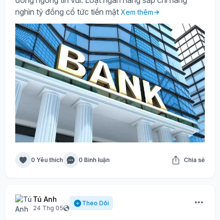
đông ngóng tin vui: Loạt ngân hàng sắp chi hàng
nghìn tỷ đồng cổ tức tiền mặt
Xem thêm
0 Yêu thích
0 Bình luận
Chia sẻ
Tú Anh
Theo Dõi
24 Thg 05