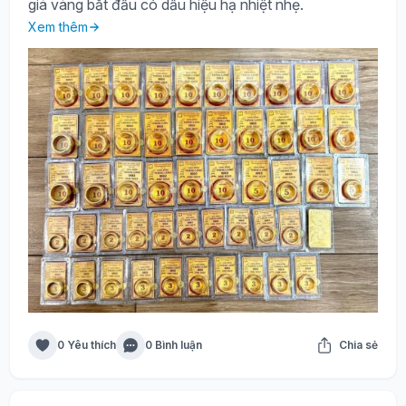
giá vàng bắt đầu có dấu hiệu hạ nhiệt nhẹ.
Xem thêm
0 Yêu thích
0 Bình luận
Chia sẻ