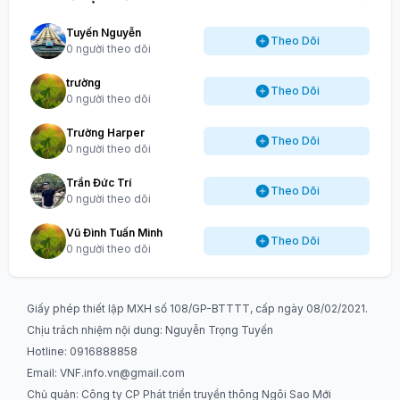
Tuyến Nguyễn
Theo Dõi
0 người theo dõi
trường
Theo Dõi
0 người theo dõi
Trường Harper
Theo Dõi
0 người theo dõi
Trần Đức Trí
Theo Dõi
0 người theo dõi
Vũ Đình Tuấn Minh
Theo Dõi
0 người theo dõi
Giấy phép thiết lập MXH số 108/GP-BTTTT, cấp ngày 08/02/2021.
Chịu trách nhiệm nội dung: Nguyễn Trọng Tuyến
Hotline: 0916888858
Email:
VNF.info.vn@gmail.com
Chủ quản: Công ty CP Phát triển truyền thông Ngôi Sao Mới