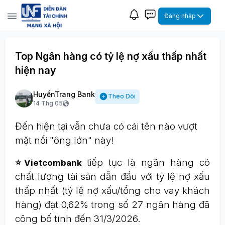
Đăng nhập
Top Ngân hàng có tỷ lệ nợ xấu thấp nhất
hiện nay
HuyềnTrang Bank
Theo Dõi
14 Thg 05
Đến hiện tại vẫn chưa có cái tên nào vượt
mặt nổi "ông lớn" này!
tiếp tục là ngân hàng có
⭐Vietcombank
chất lượng tài sản dẫn đầu với tỷ lệ nợ xấu
thấp nhất (tỷ lệ nợ xấu/tổng cho vay khách
hàng) đạt 0,62% trong số 27 ngân hàng đã
công bố tính đến 31/3/2026.