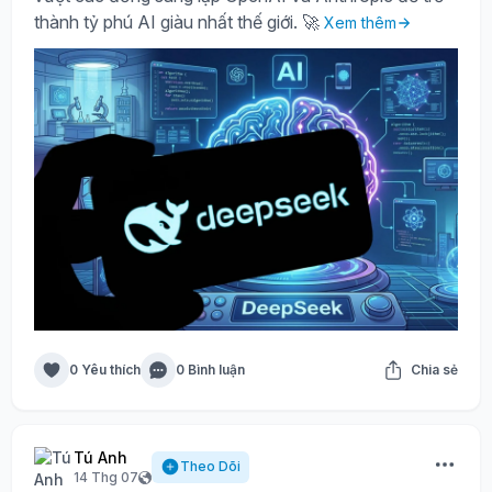
thành tỷ phú AI giàu nhất thế giới. 🚀
Xem thêm
0 Yêu thích
0 Bình luận
Chia sẻ
Tú Anh
Theo Dõi
14 Thg 07