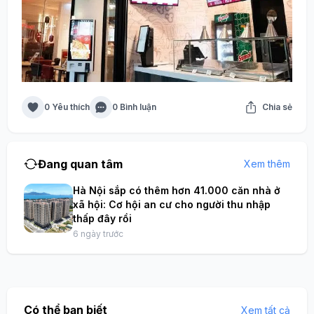
0 Yêu thích
0 Bình luận
Chia sẻ
Đang quan tâm
Xem thêm
Hà Nội sắp có thêm hơn 41.000 căn nhà ở
xã hội: Cơ hội an cư cho người thu nhập
thấp đây rồi
6 ngày trước
Có thể bạn biết
Xem tất cả