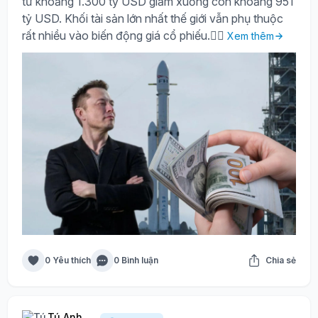
từ khoảng 1.300 tỷ USD giảm xuống còn khoảng 951
tỷ USD. Khối tài sản lớn nhất thế giới vẫn phụ thuộc
rất nhiều vào biến động giá cổ phiếu.🤷‍♀️
Xem thêm
0 Yêu thích
0 Bình luận
Chia sẻ
Tú Anh