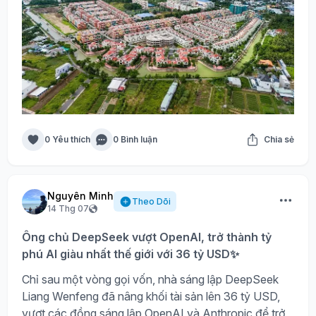
0 Yêu thích
0 Bình luận
Chia sẻ
Nguyên Minh
Theo Dõi
14 Thg 07
Ông chủ DeepSeek vượt OpenAI, trở thành tỷ
phú AI giàu nhất thế giới với 36 tỷ USD✨
Chỉ sau một vòng gọi vốn, nhà sáng lập DeepSeek
Liang Wenfeng đã nâng khối tài sản lên 36 tỷ USD,
vượt các đồng sáng lập OpenAI và Anthropic để trở