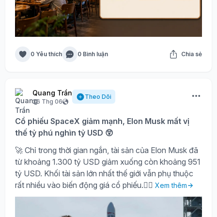
0 Yêu thích
0 Bình luận
Chia sẻ
Quang Trần
Theo Dõi
26 Thg 06
Cổ phiếu SpaceX giảm mạnh, Elon Musk mất vị
thế tỷ phú nghìn tỷ USD 😲
🚀 Chỉ trong thời gian ngắn, tài sản của Elon Musk đã
từ khoảng 1.300 tỷ USD giảm xuống còn khoảng 951
tỷ USD. Khối tài sản lớn nhất thế giới vẫn phụ thuộc
rất nhiều vào biến động giá cổ phiếu.🤷‍♀️
Xem thêm