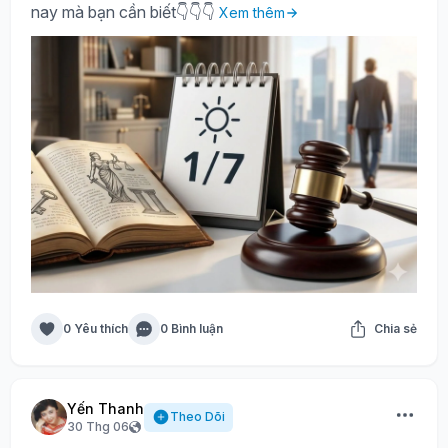
nay mà bạn cần biết👇👇👇
Xem thêm
0 Yêu thích
0 Bình luận
Chia sẻ
Yến Thanh
Theo Dõi
30 Thg 06