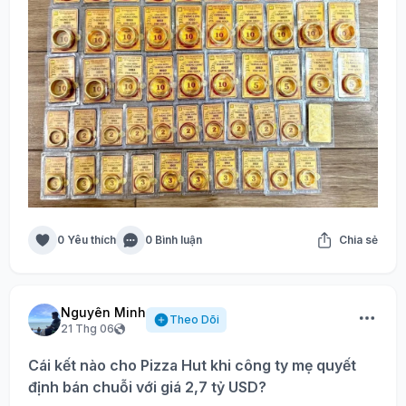
0 Yêu thích
0 Bình luận
Chia sẻ
Nguyên Minh
Theo Dõi
21 Thg 06
Cái kết nào cho Pizza Hut khi công ty mẹ quyết
định bán chuỗi với giá 2,7 tỷ USD?