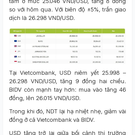
tâm ở mức 25.046 VND/USD, tăng 8 đồng
so với hôm qua. Với biên độ ±5%, trần giao
dịch là 26.298 VND/USD.
Tại Vietcombank, USD niêm yết 25.998 –
26.298 VND/USD, tăng 9 đồng hai chiều.
BIDV còn mạnh tay hơn: mua vào tăng 46
đồng, lên 26.015 VND/USD.
Trong khi đó, NDT lại hạ nhiệt nhẹ, giảm vài
đồng ở cả Vietcombank và BIDV.
USD tăng trở lại giữa bối cảnh thị trường