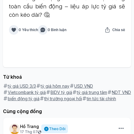
toàn cầu biến động – liệu áp lực tỷ giá sẽ
còn kéo dài? 🤔
0 Yêu thích
0 Bình luận
Chia sẻ
Từ khoá
tỷ giá USD 3/3
tỷ giá hôm nay
USD VND
Vietcombank tỷ giá
BIDV tỷ giá
tỷ giá trung tâm
NDT VND
biến động tỷ giá
thị trường ngoại hối
tin tức tài chính
Cùng cộng đồng
Hồ Trang
Theo Dõi
17 Thg 07