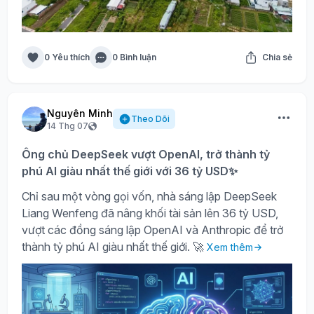
0 Yêu thích
0 Bình luận
Chia sẻ
Nguyên Minh
Theo Dõi
14 Thg 07
Ông chủ DeepSeek vượt OpenAI, trở thành tỷ
phú AI giàu nhất thế giới với 36 tỷ USD✨
Chỉ sau một vòng gọi vốn, nhà sáng lập DeepSeek
Liang Wenfeng đã nâng khối tài sản lên 36 tỷ USD,
vượt các đồng sáng lập OpenAI và Anthropic để trở
thành tỷ phú AI giàu nhất thế giới. 🚀
Xem thêm