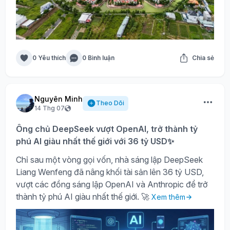
0 Yêu thích
0 Bình luận
Chia sẻ
Nguyên Minh
Theo Dõi
14 Thg 07
Ông chủ DeepSeek vượt OpenAI, trở thành tỷ
phú AI giàu nhất thế giới với 36 tỷ USD✨
Chỉ sau một vòng gọi vốn, nhà sáng lập DeepSeek
Liang Wenfeng đã nâng khối tài sản lên 36 tỷ USD,
vượt các đồng sáng lập OpenAI và Anthropic để trở
thành tỷ phú AI giàu nhất thế giới. 🚀
Xem thêm