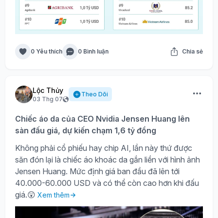
0 Yêu thích
0 Bình luận
Chia sẻ
Lộc Thủy
Theo Dõi
03 Thg 07
Chiếc áo da của CEO Nvidia Jensen Huang lên
sàn đấu giá, dự kiến chạm 1,6 tỷ đồng
Không phải cổ phiếu hay chip AI, lần này thứ được
săn đón lại là chiếc áo khoác da gắn liền với hình ảnh
Jensen Huang. Mức định giá ban đầu đã lên tới
40.000-60.000 USD và có thể còn cao hơn khi đấu
giá.😲
Xem thêm