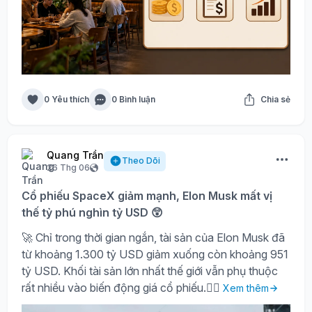
0 Yêu thích
0 Bình luận
Chia sẻ
Quang Trần
Theo Dõi
26 Thg 06
Cổ phiếu SpaceX giảm mạnh, Elon Musk mất vị
thế tỷ phú nghìn tỷ USD 😲
🚀 Chỉ trong thời gian ngắn, tài sản của Elon Musk đã
từ khoảng 1.300 tỷ USD giảm xuống còn khoảng 951
tỷ USD. Khối tài sản lớn nhất thế giới vẫn phụ thuộc
rất nhiều vào biến động giá cổ phiếu.🤷‍♀️
Xem thêm