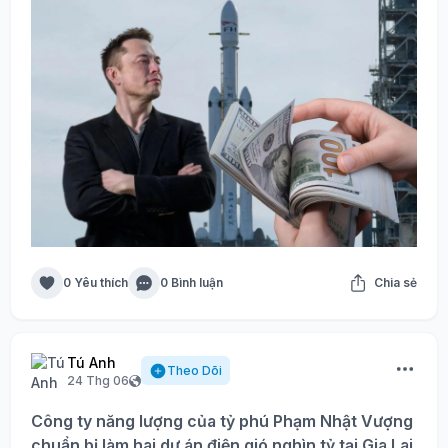
0 Yêu thích
0 Bình luận
Chia sẻ
Tú Anh
Theo Dõi
24 Thg 06
Công ty năng lượng của tỷ phú Phạm Nhật Vượng
chuẩn bị làm hai dự án điện gió nghìn tỷ tại Gia Lai