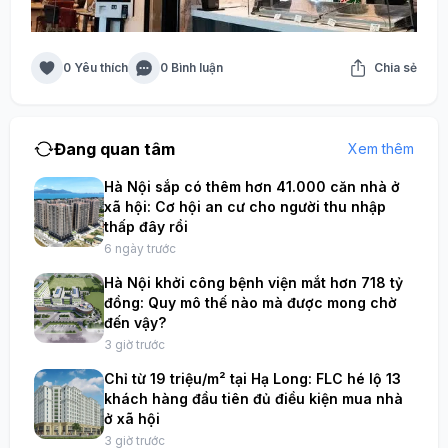
0 Yêu thích
0 Bình luận
Chia sẻ
Đang quan tâm
Xem thêm
Hà Nội sắp có thêm hơn 41.000 căn nhà ở
xã hội: Cơ hội an cư cho người thu nhập
thấp đây rồi
6 ngày trước
Hà Nội khởi công bệnh viện mắt hơn 718 tỷ
đồng: Quy mô thế nào mà được mong chờ
đến vậy?
3 giờ trước
Chỉ từ 19 triệu/m² tại Hạ Long: FLC hé lộ 13
khách hàng đầu tiên đủ điều kiện mua nhà
ở xã hội
3 giờ trước