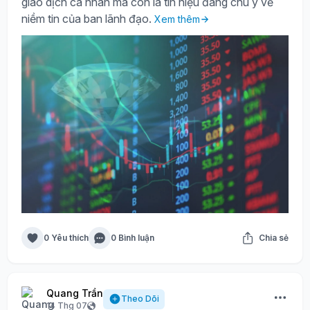
giao dịch cá nhân mà còn là tín hiệu đáng chú ý về
niềm tin của ban lãnh đạo.
Xem thêm
0 Yêu thích
0 Bình luận
Chia sẻ
Quang Trần
Theo Dõi
14 Thg 07