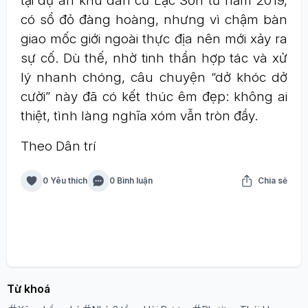
tại dự án khu dân cư Lạc Sơn từ năm 2019,
có sổ đỏ đàng hoàng, nhưng vì chậm bàn
giao mốc giới ngoài thực địa nên mới xảy ra
sự cố. Dù thế, nhờ tinh thần hợp tác và xử
lý nhanh chóng, câu chuyện “dở khóc dở
cười” này đã có kết thúc êm đẹp: không ai
thiệt, tình làng nghĩa xóm vẫn tròn đầy.
Theo Dân trí
0 Yêu thích
0 Bình luận
Chia sẻ
Từ khoá