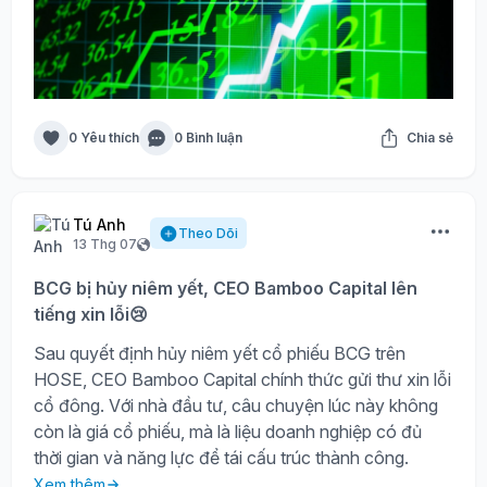
0 Yêu thích
0 Bình luận
Chia sẻ
Tú Anh
Theo Dõi
13 Thg 07
BCG bị hủy niêm yết, CEO Bamboo Capital lên
tiếng xin lỗi😢
Sau quyết định hủy niêm yết cổ phiếu BCG trên
HOSE, CEO Bamboo Capital chính thức gửi thư xin lỗi
cổ đông. Với nhà đầu tư, câu chuyện lúc này không
còn là giá cổ phiếu, mà là liệu doanh nghiệp có đủ
thời gian và năng lực để tái cấu trúc thành công.
Xem thêm