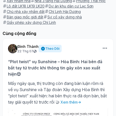
Xây nhầm nhà
Nhà 3 tầng Hải Dương
Phường Thái Học
Lô đất LK18 LK19 LK20
Dự án khu dân cư Lạc Sơn
Chủ nhà xây nhầm đất
Chí Linh Hải Dương
Bàn giao mốc giới đất
Sự cố xây dựng nhà
Giấy phép xây dựng Chí Linh
Cùng cộng đồng
Đình Thành
Theo Dõi
22 Thg 07
“Plot twist” vụ Sunshine – Hòa Bình: Hai bên đã
bắt tay từ trước khi thông tin gây xôn xao xuất
hiện😌
Mấy ngày qua, thị trường còn đang bàn luận rôm rả
về vụ Sunshine và Tập đoàn Xây dựng Hòa Bình thì
“plot twist” xuất hiện: hai bên thực ra đã dọn bàn, bắt
tay giải quyết từ trước rồi 🤝
Xem thêm