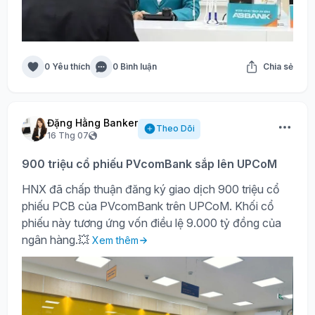
0 Yêu thích
0 Bình luận
Chia sẻ
Đặng Hằng Banker
Theo Dõi
16 Thg 07
900 triệu cổ phiếu PVcomBank sắp lên UPCoM
HNX đã chấp thuận đăng ký giao dịch 900 triệu cổ
phiếu PCB của PVcomBank trên UPCoM. Khối cổ
phiếu này tương ứng vốn điều lệ 9.000 tỷ đồng của
ngân hàng.💥
Xem thêm