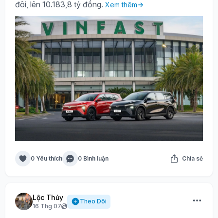
đôi, lên 10.183,8 tỷ đồng.
Xem thêm
0 Yêu thích
0 Bình luận
Chia sẻ
Lộc Thủy
Theo Dõi
16 Thg 07