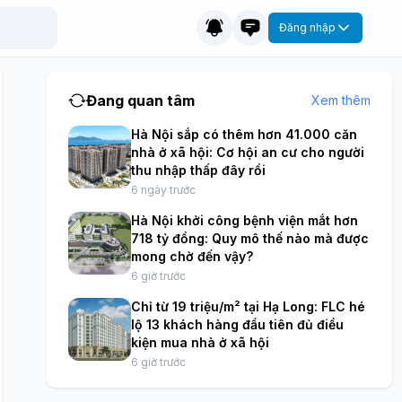
Đăng nhập
Đang quan tâm
Xem thêm
Hà Nội sắp có thêm hơn 41.000 căn
nhà ở xã hội: Cơ hội an cư cho người
thu nhập thấp đây rồi
6 ngày trước
Hà Nội khởi công bệnh viện mắt hơn
718 tỷ đồng: Quy mô thế nào mà được
mong chờ đến vậy?
6 giờ trước
Chỉ từ 19 triệu/m² tại Hạ Long: FLC hé
lộ 13 khách hàng đầu tiên đủ điều
kiện mua nhà ở xã hội
6 giờ trước