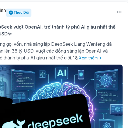
inh
Theo Dõi
eek vượt OpenAI, trở thành tỷ phú AI giàu nhất thế
ỷ USD✨
ng gọi vốn, nhà sáng lập DeepSeek Liang Wenfeng đã
sản lên 36 tỷ USD, vượt các đồng sáng lập OpenAI và
ở thành tỷ phú AI giàu nhất thế giới. 🚀
Xem thêm