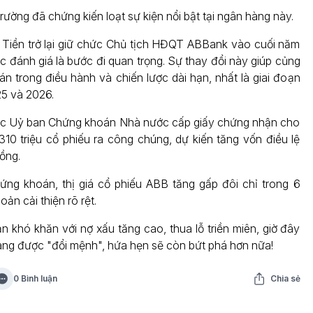
rường đã chứng kiến loạt sự kiện nổi bật tại ngân hàng này.
Tiền trở lại giữ chức Chủ tịch HĐQT ABBank vào cuối năm
 đánh giá là bước đi quan trọng. Sự thay đổi này giúp củng
án trong điều hành và chiến lược dài hạn, nhất là giai đoạn
5 và 2026.
c Uỷ ban Chứng khoán Nhà nước cấp giấy chứng nhận cho
10 triệu cổ phiếu ra công chúng, dự kiến tăng vốn điều lệ
ồng.
ứng khoán, thị giá cổ phiếu ABB tăng gấp đôi chỉ trong 6
ản cải thiện rõ rệt.
n khó khăn với nợ xấu tăng cao, thua lỗ triền miên, giờ đây
g được "đổi mệnh", hứa hẹn sẽ còn bứt phá hơn nữa!
0 Bình luận
Chia sẻ