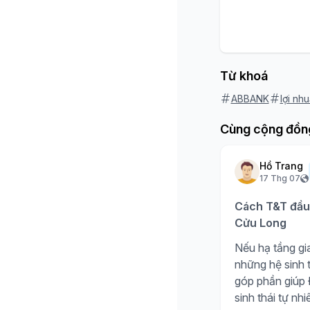
Từ khoá
ABBANK
lợi nh
Cùng cộng đồn
Hồ Trang
17 Thg 07
Cách T&T đầu 
Cửu Long
Nếu hạ tầng gia
những hệ sinh t
góp phần giúp Đ
sinh thái tự nh