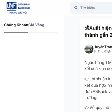
Chứng Khoán
Giá Vàng
💰Xuất hiện
thành gần 
HuyềnTran
14 Thg 01
Ngân hàng TMC
kết quả kinh do
👉Lợi nhuận tr
kết quả hợp n
đưa ABBank vào
trường.
👉Về quy mô n