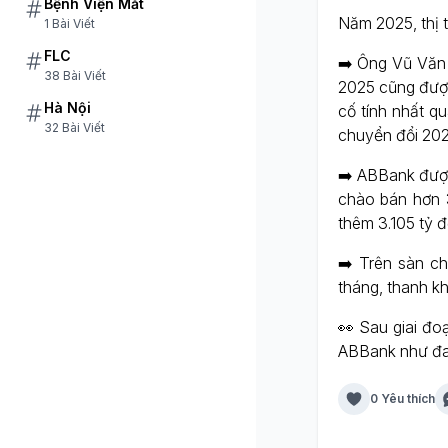
Bệnh Viện Mắt
Năm 2025, thị t
1 Bài Viết
FLC
➡️ Ông Vũ Văn 
38 Bài Viết
2025 cũng được
Hà Nội
cố tính nhất qu
32 Bài Viết
chuyển đổi 202
➡️ ABBank đượ
chào bán hơn 3
thêm 3.105 tỷ đ
➡️ Trên sàn ch
tháng, thanh kho
👀 Sau giai đoạ
ABBank như đan
0 Yêu thích