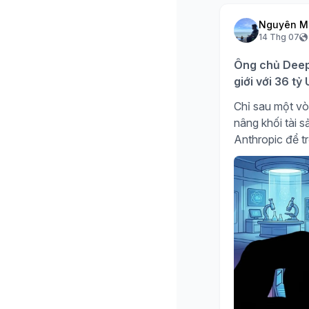
Nguyên M
14 Thg 07
Ông chủ DeepS
giới với 36 t
Chỉ sau một vò
nâng khối tài 
Anthropic để tr