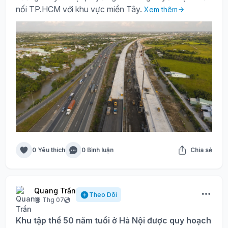
nối TP.HCM với khu vực miền Tây.
Xem thêm
0 Yêu thích
0 Bình luận
Chia sẻ
Quang Trần
Theo Dõi
16 Thg 07
Khu tập thể 50 năm tuổi ở Hà Nội được quy hoạch