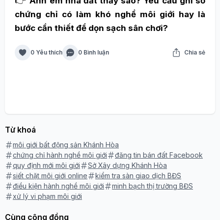
👉
Anh em nhà đất thấy sao? Yêu cầu ghi số
chứng chỉ có làm khó nghề môi giới hay là
bước cần thiết để dọn sạch sân chơi?
0 Yêu thích
0 Bình luận
Chia sẻ
Từ khoá
môi giới bất động sản Khánh Hòa
chứng chỉ hành nghề môi giới
đăng tin bán đất Facebook
quy định mới môi giới
Sở Xây dựng Khánh Hòa
siết chặt môi giới online
kiểm tra sàn giao dịch BĐS
điều kiện hành nghề môi giới
minh bạch thị trường BĐS
xử lý vi phạm môi giới
Cùng cộng đồng