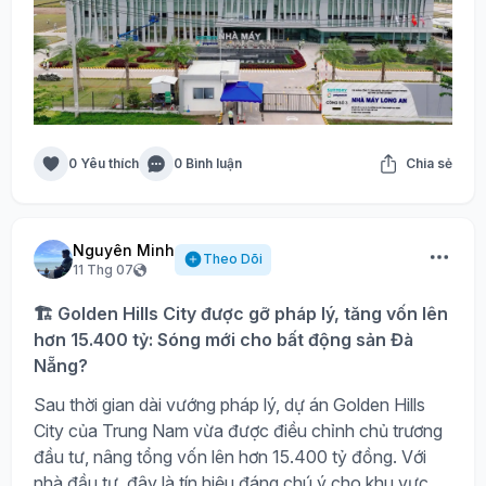
0 Yêu thích
0 Bình luận
Chia sẻ
Nguyên Minh
Theo Dõi
11 Thg 07
🏗️ Golden Hills City được gỡ pháp lý, tăng vốn lên
hơn 15.400 tỷ: Sóng mới cho bất động sản Đà
Nẵng?
Sau thời gian dài vướng pháp lý, dự án Golden Hills
City của Trung Nam vừa được điều chỉnh chủ trương
đầu tư, nâng tổng vốn lên hơn 15.400 tỷ đồng. Với
nhà đầu tư, đây là tín hiệu đáng chú ý cho khu vực