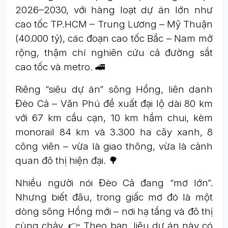
2026–2030, với hàng loạt dự án lớn như
cao tốc TP.HCM – Trung Lương – Mỹ Thuận
(40.000 tỷ), các đoạn cao tốc Bắc – Nam mở
rộng, thậm chí nghiên cứu cả đường sắt
cao tốc và metro. 🚄
Riêng “siêu dự án” sông Hồng, liên danh
Đèo Cả – Văn Phú đề xuất đại lộ dài 80 km
với 67 km cầu cạn, 10 km hầm chui, kèm
monorail 84 km và 3.300 ha cây xanh, 8
công viên – vừa là giao thông, vừa là cảnh
quan đô thị hiện đại. 🌳
Nhiều người nói Đèo Cả đang “mơ lớn”.
Nhưng biết đâu, trong giấc mơ đó là một
dòng sông Hồng mới – nơi hạ tầng và đô thị
cùng chảy. 👉 Theo bạn, liệu dự án này có