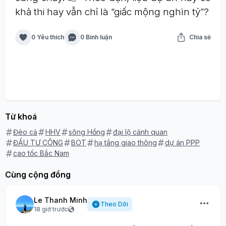
khả thi hay vẫn chỉ là “giấc mộng nghìn tỷ”?
0 Yêu thích
0 Bình luận
Chia sẻ
Từ khoá
Đèo cả
HHV
sông Hồng
đại lộ cảnh quan
ĐẦU TƯ CÔNG
BOT
hạ tầng giao thông
dự án PPP
cao tốc Bắc Nam
Cùng cộng đồng
Le Thanh Minh
Theo Dõi
18 giờ trước