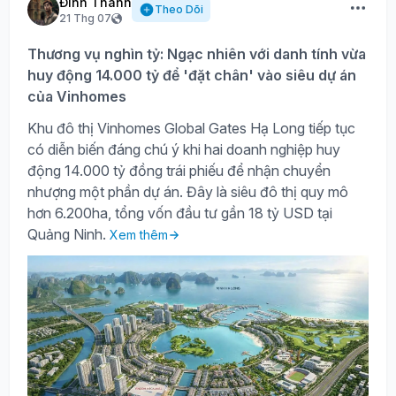
Đình Thành
Theo Dõi
21 Thg 07
Thương vụ nghìn tỷ: Ngạc nhiên với danh tính vừa
huy động 14.000 tỷ để 'đặt chân' vào siêu dự án
của Vinhomes
Khu đô thị Vinhomes Global Gates Hạ Long tiếp tục
có diễn biến đáng chú ý khi hai doanh nghiệp huy
động 14.000 tỷ đồng trái phiếu để nhận chuyển
nhượng một phần dự án. Đây là siêu đô thị quy mô
hơn 6.200ha, tổng vốn đầu tư gần 18 tỷ USD tại
Quảng Ninh.
Xem thêm