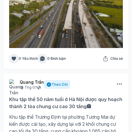
0 Yêu thích
0 Bình luận
Chia sẻ
Quang Trần
Theo Dõi
16 Thg 07
Khu tập thể 50 năm tuổi ở Hà Nội được quy hoạch
thành 2 tòa chung cư cao 30 tầng🏦
Khu tập thể Trương Định tại phường Tương Mai dự
kiến được cải tạo, xây dựng lại với 2 khối chung cư
cao tối đa 30 tầng, cung cấp khoảng 1.065 căn hộ.