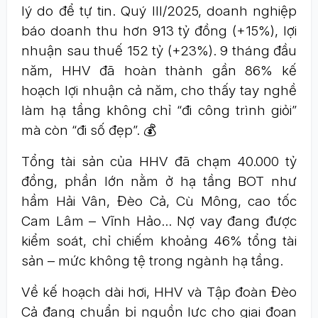
lý do để tự tin. Quý III/2025, doanh nghiệp
báo doanh thu hơn 913 tỷ đồng (+15%), lợi
nhuận sau thuế 152 tỷ (+23%). 9 tháng đầu
năm, HHV đã hoàn thành gần 86% kế
hoạch lợi nhuận cả năm, cho thấy tay nghề
làm hạ tầng không chỉ “đi công trình giỏi”
mà còn “đi số đẹp”. 💰
Tổng tài sản của HHV đã chạm 40.000 tỷ
đồng, phần lớn nằm ở hạ tầng BOT như
hầm Hải Vân, Đèo Cả, Cù Mông, cao tốc
Cam Lâm – Vĩnh Hảo... Nợ vay đang được
kiểm soát, chỉ chiếm khoảng 46% tổng tài
sản – mức không tệ trong ngành hạ tầng.
Về kế hoạch dài hơi, HHV và Tập đoàn Đèo
Cả đang chuẩn bị nguồn lực cho giai đoạn