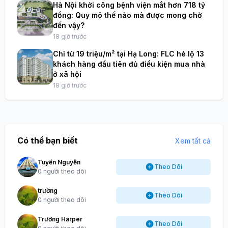
Hà Nội khởi công bệnh viện mắt hơn 718 tỷ
đồng: Quy mô thế nào mà được mong chờ
đến vậy?
18 giờ trước
Chỉ từ 19 triệu/m² tại Hạ Long: FLC hé lộ 13
khách hàng đầu tiên đủ điều kiện mua nhà
ở xã hội
18 giờ trước
Có thể bạn biết
Xem tất cả
Tuyến Nguyễn
Theo Dõi
0 người theo dõi
trường
Theo Dõi
0 người theo dõi
Trường Harper
Theo Dõi