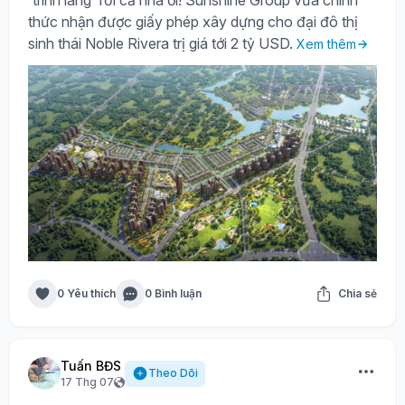
'trình làng' rồi cả nhà ơi! Sunshine Group vừa chính
thức nhận được giấy phép xây dựng cho đại đô thị
sinh thái Noble Rivera trị giá tới 2 tỷ USD.
Xem thêm
0 Yêu thích
0 Bình luận
Chia sẻ
Tuấn BĐS
Theo Dõi
17 Thg 07