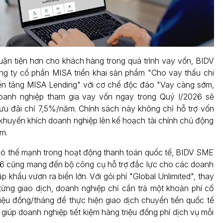
huận tiện hơn cho khách hàng trong quá trình vay vốn, BIDV
ng ty cổ phần MISA triển khai sản phẩm "Cho vay thấu chi
ền tảng MISA Lending" với cơ chế độc đáo "Vay càng sớm,
 Doanh nghiệp tham gia vay vốn ngay trong Quý I/2026 sẽ
 ưu đãi chỉ 7,5%/năm. Chính sách này không chỉ hỗ trợ vốn
khuyến khích doanh nghiệp lên kế hoạch tài chính chủ động
m.
ó thế mạnh trong hoạt động thanh toán quốc tế, BIDV SME
6 cũng mang đến bộ công cụ hỗ trợ đắc lực cho các doanh
p khẩu vươn ra biển lớn. Với gói phí "Global Unlimited", thay
o từng giao dịch, doanh nghiệp chỉ cần trả một khoản phí cố
triệu đồng/tháng để thực hiện giao dịch chuyển tiền quốc tế
 giúp doanh nghiệp tiết kiệm hàng triệu đồng phí dịch vụ mỗi