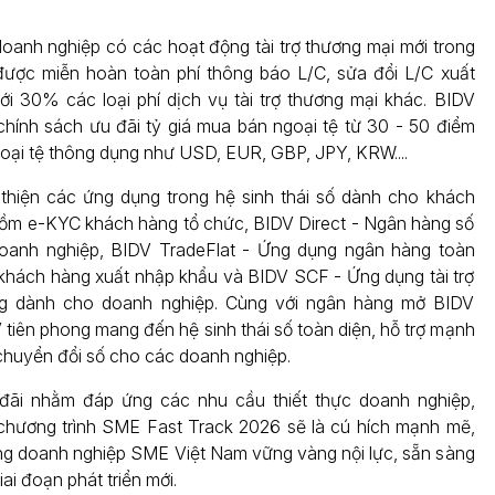
oanh nghiệp có các hoạt động tài trợ thương mại mới trong
ược miễn hoàn toàn phí thông báo L/C, sửa đổi L/C xuất
ới 30% các loại phí dịch vụ tài trợ thương mại khác. BIDV
hính sách ưu đãi tỷ giá mua bán ngoại tệ từ 30 - 50 điểm
goại tệ thông dụng như USD, EUR, GBP, JPY, KRW....
thiện các ứng dụng trong hệ sinh thái số dành cho khách
ồm e-KYC khách hàng tổ chức, BIDV Direct - Ngân hàng số
doanh nghiệp, BIDV TradeFlat - Ứng dụng ngân hàng toàn
khách hàng xuất nhập khẩu và BIDV SCF - Ứng dụng tài trợ
g dành cho doanh nghiệp. Cùng với ngân hàng mở BIDV
 tiên phong mang đến hệ sinh thái số toàn diện, hỗ trợ mạnh
huyển đổi số cho các doanh nghiệp.
đãi nhằm đáp ứng các nhu cầu thiết thực doanh nghiệp,
chương trình SME Fast Track 2026 sẽ là cú hích mạnh mẽ,
ng doanh nghiệp SME Việt Nam vững vàng nội lực, sẵn sàng
iai đoạn phát triển mới.