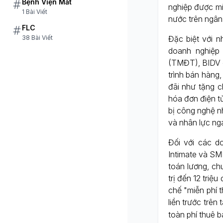
Bệnh Viện Mắt
nghiệp được miễ
1 Bài Viết
nước trên ngân
FLC
Đặc biệt với n
38 Bài Viết
doanh nghiệp
(TMĐT), BIDV c
trình bán hàng,
đãi như tặng c
hóa đơn điện t
bị công nghệ n
và nhân lực ng
Đối với các d
Intimate và SM
toán lương, ch
trị đến 12 triệ
chế "miễn phí 
liền trước trê
toàn phí thuê b