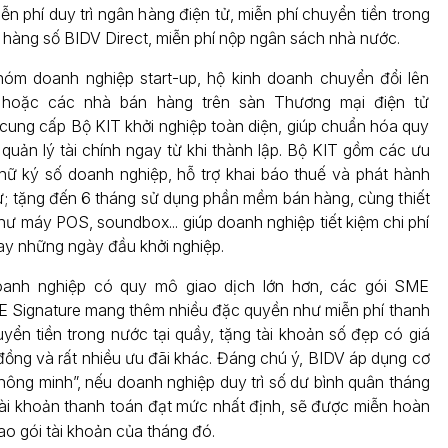
n phí duy trì ngân hàng điện tử, miễn phí chuyển tiền trong
 hàng số BIDV Direct, miễn phí nộp ngân sách nhà nước.
hóm doanh nghiệp start-up, hộ kinh doanh chuyển đổi lên
 hoặc các nhà bán hàng trên sàn Thương mại điện tử
ung cấp Bộ KIT khởi nghiệp toàn diện, giúp chuẩn hóa quy
 quản lý tài chính ngay từ khi thành lập. Bộ KIT gồm các ưu
hữ ký số doanh nghiệp, hỗ trợ khai báo thuế và phát hành
ử; tặng đến 6 tháng sử dụng phần mềm bán hàng, cùng thiết
hư máy POS, soundbox... giúp doanh nghiệp tiết kiệm chi phí
ay những ngày đầu khởi nghiệp.
oanh nghiệp có quy mô giao dịch lớn hơn, các gói SME
E Signature mang thêm nhiều đặc quyền như miễn phí thanh
uyển tiền trong nước tại quầy, tặng tài khoản số đẹp có giá
u đồng và rất nhiều ưu đãi khác. Đáng chú ý, BIDV áp dụng cơ
thông minh”, nếu doanh nghiệp duy trì số dư bình quân tháng
n tài khoản thanh toán đạt mức nhất định, sẽ được miễn hoàn
ao gói tài khoản
của tháng đó.