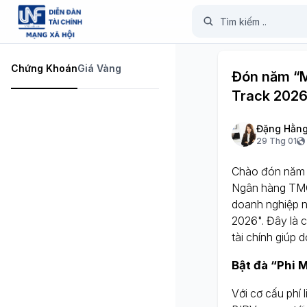
Chứng Khoán
Giá Vàng
Đón năm “M
Track 202
Đặng Hằng
29 Thg 01
Chào đón năm m
Ngân hàng TMCP
doanh nghiệp n
2026". Đây là 
tài chính giúp 
Bật đà “Phi 
Với cơ cấu phí