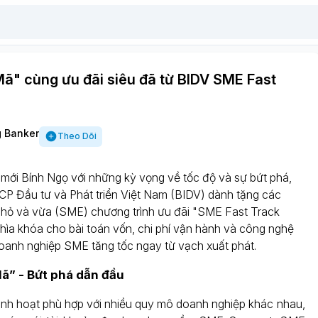
ã" cùng ưu đãi siêu đã từ BIDV SME Fast
6
 Banker
Theo Dõi
ới Bính Ngọ với những kỳ vọng về tốc độ và sự bứt phá,
 Đầu tư và Phát triển Việt Nam (BIDV) dành tặng các
hỏ và vừa (SME) chương trình ưu đãi "SME Fast Track
chìa khóa cho bài toán vốn, chi phí vận hành và công nghệ
doanh nghiệp SME tăng tốc ngay từ vạch xuất phát.
Mã” - Bứt phá dẫn đầu
 linh hoạt phù hợp với nhiều quy mô doanh nghiệp khác nhau,