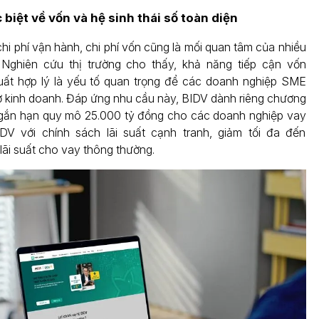
 biệt về vốn và hệ sinh thái số toàn diện
hi phí vận hành, chi phí vốn cũng là mối quan tâm của nhiều
 Nghiên cứu thị trường cho thấy, khả năng tiếp cận vốn
suất hợp lý là yếu tố quan trọng để các doanh nghiệp SME
cơ kinh doanh. Đáp ứng nhu cầu này, BIDV dành riêng chương
 ngắn hạn quy mô 25.000 tỷ đồng cho các doanh nghiệp vay
IDV với chính sách lãi suất cạnh tranh, giảm tối đa đến
lãi suất cho vay thông thường.