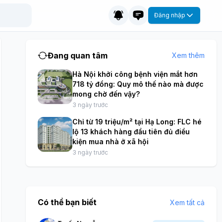
Đăng nhập
Đang quan tâm
Xem thêm
Hà Nội khởi công bệnh viện mắt hơn
718 tỷ đồng: Quy mô thế nào mà được
mong chờ đến vậy?
3 ngày trước
Chỉ từ 19 triệu/m² tại Hạ Long: FLC hé
lộ 13 khách hàng đầu tiên đủ điều
kiện mua nhà ở xã hội
3 ngày trước
Có thể bạn biết
Xem tất cả