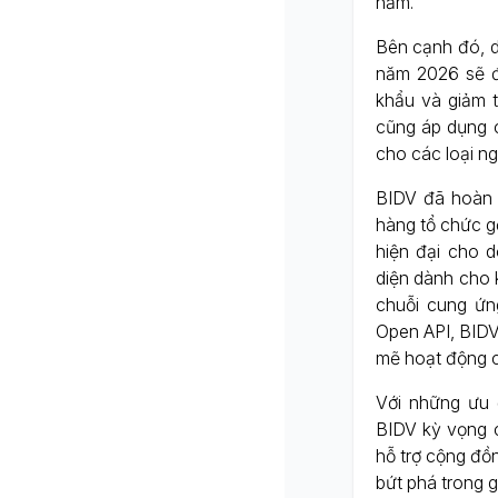
năm.
Bên cạnh đó, d
năm 2026 sẽ đ
khẩu và giảm t
cũng áp dụng c
cho các loại n
BIDV đã hoàn 
hàng tổ chức g
hiện đại cho 
diện dành cho 
chuỗi cung ứn
Open API, BIDV
mẽ hoạt động c
Với những ưu 
BIDV kỳ vọng 
hỗ trợ cộng đồ
bứt phá trong g