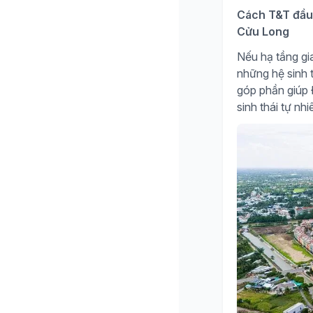
Cách T&T đầu 
Cửu Long
Nếu hạ tầng gia
những hệ sinh t
góp phần giúp Đ
sinh thái tự nh