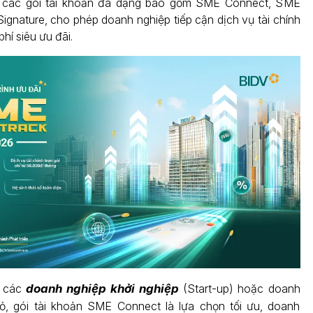
 các gói tài khoản đa dạng bao gồm SME Connect, SME
Signature, cho phép doanh nghiệp tiếp cận dịch vụ tài chính
phí siêu ưu đãi.
i các
doanh nghiệp khởi nghiệp
(Start-up) hoặc doanh
hỏ, gói tài khoản SME Connect là lựa chọn tối ưu, doanh