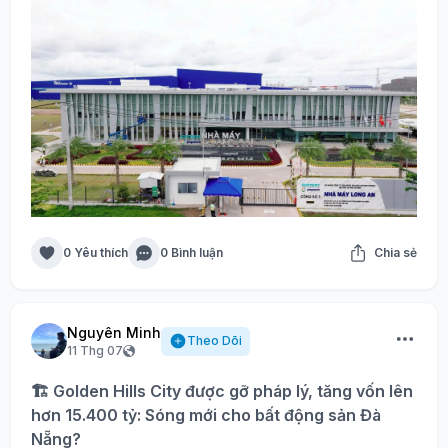
0 Yêu thích
0 Bình luận
Chia sẻ
Nguyên Minh
Theo Dõi
11 Thg 07
🏗️ Golden Hills City được gỡ pháp lý, tăng vốn lên
hơn 15.400 tỷ: Sóng mới cho bất động sản Đà
Nẵng?