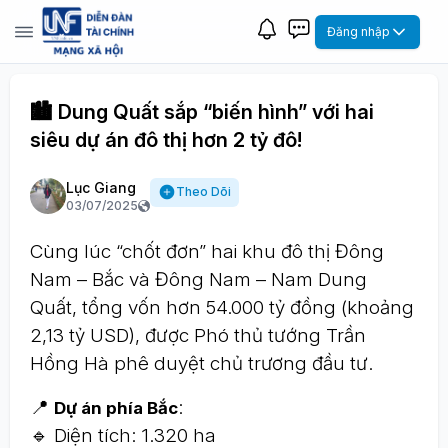
Đăng nhập
🏙️ Dung Quất sắp “biến hình” với hai
siêu dự án đô thị hơn 2 tỷ đô!
Lục Giang
Theo Dõi
03/07/2025
Cùng lúc “chốt đơn” hai khu đô thị Đông
Nam – Bắc và Đông Nam – Nam Dung
Quất, tổng vốn hơn 54.000 tỷ đồng (khoảng
2,13 tỷ USD), được Phó thủ tướng Trần
Hồng Hà phê duyệt chủ trương đầu tư.
📍
:
Dự án phía Bắc
🔹 Diện tích: 1.320 ha