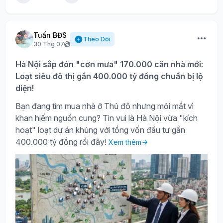
Tuấn BĐS
Theo Dõi
30 Thg 07
Hà Nội sắp đón "cơn mưa" 170.000 căn nhà mới:
Loạt siêu đô thị gần 400.000 tỷ đồng chuẩn bị lộ
diện!
Bạn đang tìm mua nhà ở Thủ đô nhưng mỏi mắt vì
khan hiếm nguồn cung? Tin vui là Hà Nội vừa "kích
hoạt" loạt dự án khủng với tổng vốn đầu tư gần
400.000 tỷ đồng rồi đây!
Xem thêm