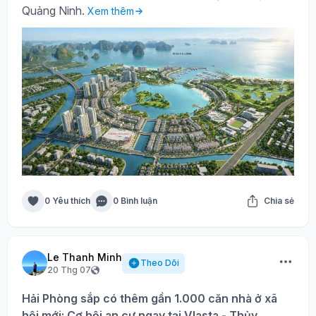
Quảng Ninh.
Xem thêm
0 Yêu thích
0 Bình luận
Chia sẻ
Le Thanh Minh
Theo Dõi
20 Thg 07
Hải Phòng sắp có thêm gần 1.000 căn nhà ở xã
hội mới: Cơ hội an cư ngay tại Vlasta - Thủy