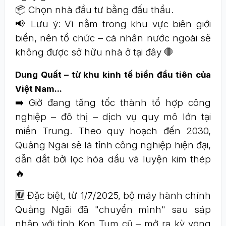
📦 Chọn nhà đầu tư bằng đấu thầu.
📢 Lưu ý: Vì nằm trong khu vực biên giới
biển, nên tổ chức – cá nhân nước ngoài sẽ
không được sở hữu nhà ở tại đây 🛑
Dung Quất – từ khu kinh tế biển đầu tiên của
Việt Nam...
➡️ Giờ đang tăng tốc thành tổ hợp công
nghiệp – đô thị – dịch vụ quy mô lớn tại
miền Trung. Theo quy hoạch đến 2030,
Quảng Ngãi sẽ là tỉnh công nghiệp hiện đại,
dẫn dắt bởi lọc hóa dầu và luyện kim thép
🔥
🆕 Đặc biệt, từ 1/7/2025, bộ máy hành chính
Quảng Ngãi đã "chuyển mình" sau sáp
nhập với tỉnh Kon Tum cũ – mở ra kỳ vọng