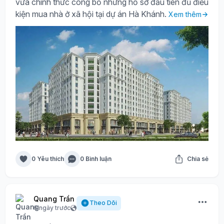
vừa chính thức công bố những hồ sơ đầu tiên đủ điều
kiện mua nhà ở xã hội tại dự án Hà Khánh.
Xem thêm
0 Yêu thích
0 Bình luận
Chia sẻ
Quang Trần
Theo Dõi
6 ngày trước