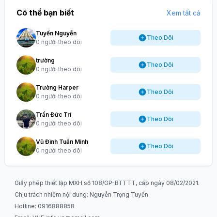
Có thể bạn biết
Xem tất cả
Tuyến Nguyễn
Theo Dõi
0 người theo dõi
trường
Theo Dõi
0 người theo dõi
Trường Harper
Theo Dõi
0 người theo dõi
Trần Đức Trí
Theo Dõi
0 người theo dõi
Vũ Đình Tuấn Minh
Theo Dõi
0 người theo dõi
Giấy phép thiết lập MXH số 108/GP-BTTTT, cấp ngày 08/02/2021.
Chịu trách nhiệm nội dung: Nguyễn Trọng Tuyến
Hotline: 0916888858