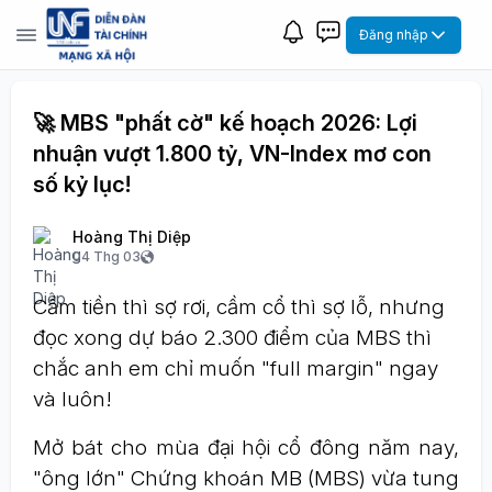
Đăng nhập
🚀 MBS "phất cờ" kế hoạch 2026: Lợi
nhuận vượt 1.800 tỷ, VN-Index mơ con
số kỷ lục!
Hoàng Thị Diệp
04 Thg 03
Cầm tiền thì sợ rơi, cầm cổ thì sợ lỗ, nhưng
đọc xong dự báo 2.300 điểm của MBS thì
chắc anh em chỉ muốn "full margin" ngay
và luôn!
Mở bát cho mùa đại hội cổ đông năm nay,
"ông lớn" Chứng khoán MB (MBS) vừa tung