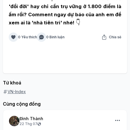
'đổi đời' hay chỉ cần trụ vững ở 1.800 điểm là
ấm rồi? Comment ngay dự báo của anh em để
👇
xem ai là 'nhà tiên tri' nhé!
0 Yêu thích
0 Bình luận
Chia sẻ
Từ khoá
VN-Index
Cùng cộng đồng
Đình Thành
22 Thg 07