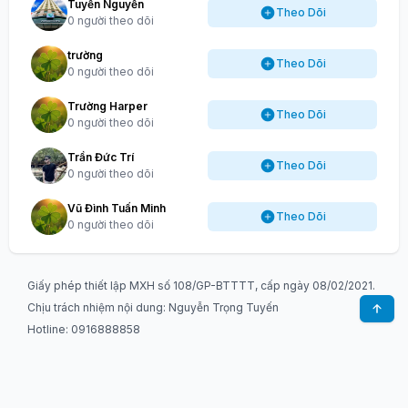
Tuyến Nguyễn
Theo Dõi
0 người theo dõi
trường
Theo Dõi
0 người theo dõi
Trường Harper
Theo Dõi
0 người theo dõi
Trần Đức Trí
Theo Dõi
0 người theo dõi
Vũ Đình Tuấn Minh
Theo Dõi
0 người theo dõi
Giấy phép thiết lập MXH số 108/GP-BTTTT, cấp ngày 08/02/2021.
Chịu trách nhiệm nội dung: Nguyễn Trọng Tuyến
Hotline: 0916888858
Email:
VNF.info.vn@gmail.com
Chủ quản: Công ty CP Phát triển truyền thông Ngôi Sao Mới
Địa chỉ: Phòng 502, Tòa nhà Tuấn Hạnh Building, số 82 ngõ 116 Phố