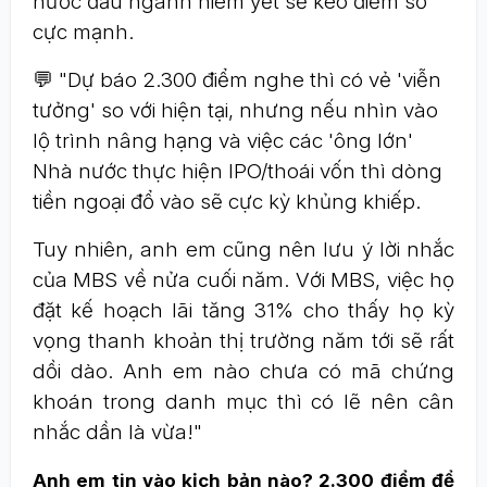
nước đầu ngành niêm yết sẽ kéo điểm số
cực mạnh.
💬 "Dự báo 2.300 điểm nghe thì có vẻ 'viễn
tưởng' so với hiện tại, nhưng nếu nhìn vào
lộ trình nâng hạng và việc các 'ông lớn'
Nhà nước thực hiện IPO/thoái vốn thì dòng
tiền ngoại đổ vào sẽ cực kỳ khủng khiếp.
Tuy nhiên, anh em cũng nên lưu ý lời nhắc
của MBS về nửa cuối năm. Với MBS, việc họ
đặt kế hoạch lãi tăng 31% cho thấy họ kỳ
vọng thanh khoản thị trường năm tới sẽ rất
dồi dào. Anh em nào chưa có mã chứng
khoán trong danh mục thì có lẽ nên cân
nhắc dần là vừa!"
Anh em tin vào kịch bản nào? 2.300 điểm để