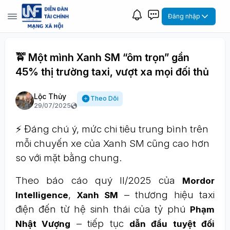
Đăng nhập
🚖 Một mình Xanh SM “ôm trọn” gần
45% thị trường taxi, vượt xa mọi đối thủ
Lộc Thủy
Theo Dõi
29/07/2025
⚡ Đáng chú ý, mức chi tiêu trung bình trên
mỗi chuyến xe của Xanh SM cũng cao hơn
so với mặt bằng chung.
Theo báo cáo quý II/2025 của
Mordor
,
– thương hiệu taxi
Intelligence
Xanh SM
điện đến từ hệ sinh thái của tỷ phú
Phạm
– tiếp tục
Nhật Vượng
dẫn đầu tuyệt đối