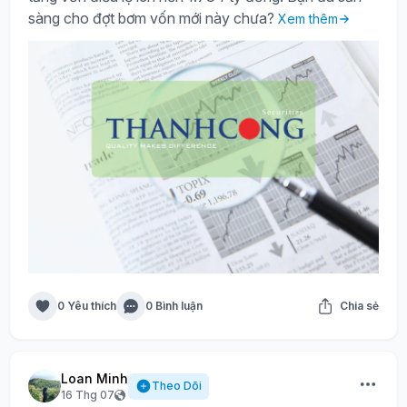
sàng cho đợt bơm vốn mới này chưa?
Xem thêm
0 Yêu thích
0 Bình luận
Chia sẻ
Loan Minh
Theo Dõi
16 Thg 07