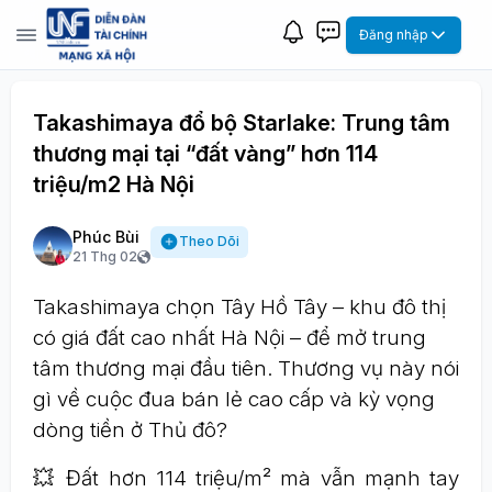
Đăng nhập
Takashimaya đổ bộ Starlake: Trung tâm
thương mại tại “đất vàng” hơn 114
triệu/m2 Hà Nội
Phúc Bùi
Theo Dõi
21 Thg 02
Takashimaya chọn Tây Hồ Tây – khu đô thị
có giá đất cao nhất Hà Nội – để mở trung
tâm thương mại đầu tiên. Thương vụ này nói
gì về cuộc đua bán lẻ cao cấp và kỳ vọng
dòng tiền ở Thủ đô?
💥 Đất hơn 114 triệu/m² mà vẫn mạnh tay