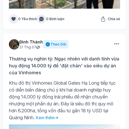
0 Yêu thích
0 Bình luận
Chia sẻ
Đình Thành
Theo Dõi
21 Thg 07
Thương vụ nghìn tỷ: Ngạc nhiên với danh tính vừa
huy động 14.000 tỷ để 'đặt chân' vào siêu dự án
của Vinhomes
Khu đô thị Vinhomes Global Gates Hạ Long tiếp tục
có diễn biến đáng chú ý khi hai doanh nghiệp huy
động 14.000 tỷ đồng trái phiếu để nhận chuyển
nhượng một phần dự án. Đây là siêu đô thị quy mô
hơn 6.200ha, tổng vốn đầu tư gần 18 tỷ USD tại
Quảng Ninh.
Xem thêm