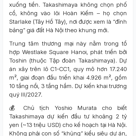
xuống tiền. Takashimaya không chọn phố
cổ, không vào lõi Hoàn Kiếm – họ chọn
Starlake (Tây Hồ Tây), nơi được xem là “đỉnh
bảng” giá đất Hà Nội theo khung mới.
Trung tâm thương mại này nằm trong tổ
hợp Westlake Square Hanoi, phát triển bởi
Toshin (thuộc Tập đoàn Takashimaya). Dự
án xây trên lô C1-CC1, quy mô hơn 17.240
m², giai đoạn đầu triển khai 4.926 m², gồm
10 tầng nổi, 3 tầng hầm. Dự kiến khai trương
quý III/2027.
💰 Chủ tịch Yoshio Murata cho biết
Takashimaya dự kiến đầu tư khoảng 2 tỷ
yen (~13 triệu USD) cho kế hoạch tại Hà Nội.
Không phải con số “khủng” kiểu siêu dự án,