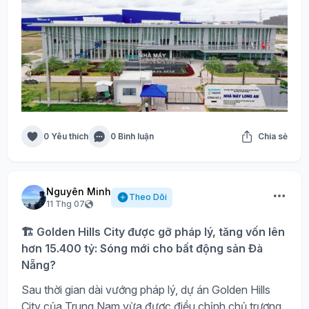
0 Yêu thích
0 Bình luận
Chia sẻ
Nguyên Minh
Theo Dõi
11 Thg 07
🏗️ Golden Hills City được gỡ pháp lý, tăng vốn lên
hơn 15.400 tỷ: Sóng mới cho bất động sản Đà
Nẵng?
Sau thời gian dài vướng pháp lý, dự án Golden Hills
City của Trung Nam vừa được điều chỉnh chủ trương