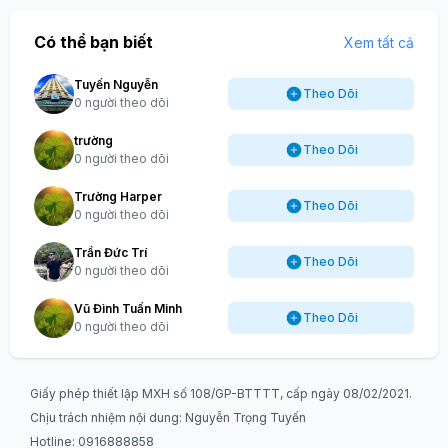
Có thể bạn biết
Xem tất cả
Tuyến Nguyễn
Theo Dõi
0 người theo dõi
trường
Theo Dõi
0 người theo dõi
Trường Harper
Theo Dõi
0 người theo dõi
Trần Đức Trí
Theo Dõi
0 người theo dõi
Vũ Đình Tuấn Minh
Theo Dõi
0 người theo dõi
Giấy phép thiết lập MXH số 108/GP-BTTTT, cấp ngày 08/02/2021.
Chịu trách nhiệm nội dung: Nguyễn Trọng Tuyến
Hotline: 0916888858