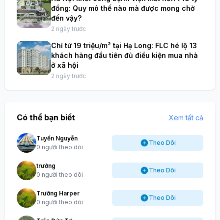
đồng: Quy mô thế nào mà được mong chờ
đến vậy?
2 ngày trước
Chỉ từ 19 triệu/m² tại Hạ Long: FLC hé lộ 13
khách hàng đầu tiên đủ điều kiện mua nhà
ở xã hội
2 ngày trước
Có thể bạn biết
Xem tất cả
Tuyến Nguyễn
Theo Dõi
0 người theo dõi
trường
Theo Dõi
0 người theo dõi
Trường Harper
Theo Dõi
0 người theo dõi