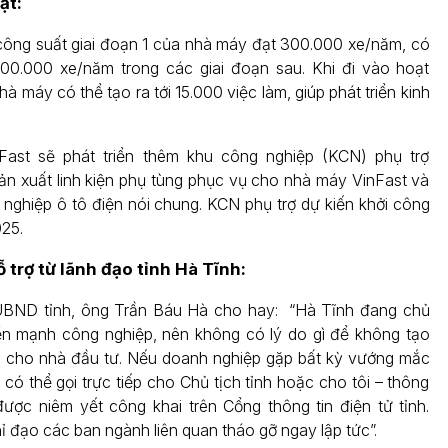
ật:
 công suất giai đoạn 1 của nhà máy đạt 300.000 xe/năm, có
600.000 xe/năm trong các giai đoạn sau. Khi đi vào hoạt
à máy có thể tạo ra tới 15.000 việc làm, giúp phát triển kinh
nFast sẽ phát triển thêm khu công nghiệp (KCN) phụ trợ
sản xuất linh kiện phụ tùng phục vụ cho nhà máy VinFast và
nghiệp ô tô điện nói chung. KCN phụ trợ dự kiến khởi công
25.
 trợ từ lãnh đạo tỉnh Hà Tĩnh:
UBND tỉnh, ông Trần Báu Hà cho hay: “Hà Tĩnh đang chủ
iển mạnh công nghiệp, nên không có lý do gì để không tạo
đa cho nhà đầu tư. Nếu doanh nghiệp gặp bất kỳ vướng mắc
 có thể gọi trực tiếp cho Chủ tịch tỉnh hoặc cho tôi – thông
 được niêm yết công khai trên Cổng thông tin điện tử tỉnh.
ỉ đạo các ban ngành liên quan tháo gỡ ngay lập tức”.