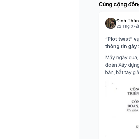
Cùng cộng đồn
Đình Thà
22 Thg 07
“Plot twist” v
thông tin gây
Mấy ngày qua, 
đoàn Xây dựng H
bàn, bắt tay giả