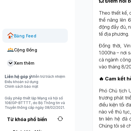
💥 Điểm nổi b
Theo thiết kế,
thể nâng lên 
động đầy đủ, nh
tế địa phương.
Bảng Feed
Đồng thời, Vi
Cộng Đồng
1.000ha – nơi 
cả ngành công 
Xem thêm
vào tháng 8/20
Liên hệ góp ý
Miễn trừ trách nhiệm
🔥 Cam kết hỗ
Điều khoản sử dụng
Chính sách bảo mật
Phó Chủ tịch 
trương phát tr
Giấy phép thiết lập Mạng xã hội số
108/GP-BTTTT, do Bộ Thông tin và
điều kiện tối 
Truyền thông cấp ngày 08/02/2021.
nào về thủ tục,
tin liên hệ đã
Từ khóa phổ biến
Chúng tôi sẽ ch