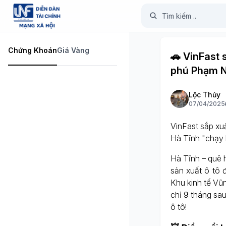
Chứng Khoán
Giá Vàng
🚗 VinFast s
phú Phạm 
Lộc Thủy
07/04/2025
VinFast sắp xu
Hà Tĩnh "chạy h
Hà Tĩnh – quê 
sản xuất ô tô 
Khu kinh tế Vũ
chỉ 9 tháng sau
ô tô!