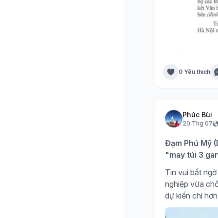
0 Yêu thích
Phúc Bùi
20 Thg 07
Đạm Phú Mỹ (D
"may túi 3 ga
Tin vui bất n
nghiệp vừa chố
dự kiến chi hơn