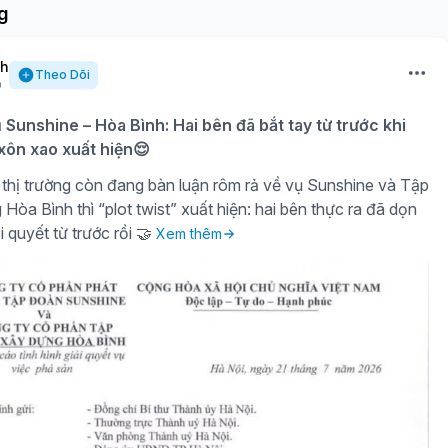
g
nh
Theo Dõi
ụ Sunshine – Hòa Bình: Hai bên đã bắt tay từ trước khi
 xôn xao xuất hiện😌
thị trường còn đang bàn luận rôm rả về vụ Sunshine và Tập
òa Bình thì “plot twist” xuất hiện: hai bên thực ra đã dọn
i quyết từ trước rồi 🤝
Xem thêm