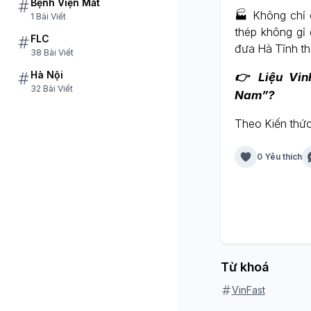
Bệnh Viện Mắt
🏭 Không chỉ 
1 Bài Viết
thép không gỉ 
FLC
đưa Hà Tĩnh th
38 Bài Viết
Hà Nội
👉 Liệu VinF
32 Bài Viết
Nam”?
Theo Kiến thức
0 Yêu thích
Từ khoá
VinFast