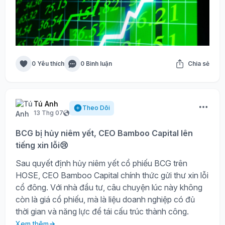
0 Yêu thích
0 Bình luận
Chia sẻ
Tú Anh
Theo Dõi
13 Thg 07
BCG bị hủy niêm yết, CEO Bamboo Capital lên
tiếng xin lỗi😢
Sau quyết định hủy niêm yết cổ phiếu BCG trên
HOSE, CEO Bamboo Capital chính thức gửi thư xin lỗi
cổ đông. Với nhà đầu tư, câu chuyện lúc này không
còn là giá cổ phiếu, mà là liệu doanh nghiệp có đủ
thời gian và năng lực để tái cấu trúc thành công.
Xem thêm