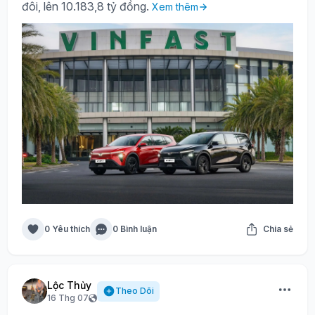
đôi, lên 10.183,8 tỷ đồng.
Xem thêm
0 Yêu thích
0 Bình luận
Chia sẻ
Lộc Thủy
Theo Dõi
16 Thg 07