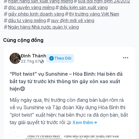
ngân hàng sản xuất vàng miếng
sửa đổi nghị định 24/2012
độc quyền vàng miếng
điều kiện sản xuất vàng
giấy phép kinh doanh vàng
thị trường vàng Việt Nam
đầu tư vàng miếng
quy định mới về vàng
Ngân hàng Nhà nước quản lý vàng
Cùng cộng đồng
Đình Thành
Theo Dõi
22 Thg 07
“Plot twist” vụ Sunshine – Hòa Bình: Hai bên đã
bắt tay từ trước khi thông tin gây xôn xao xuất
hiện😌
Mấy ngày qua, thị trường còn đang bàn luận rôm rả
về vụ Sunshine và Tập đoàn Xây dựng Hòa Bình thì
“plot twist” xuất hiện: hai bên thực ra đã dọn bàn, bắt
tay giải quyết từ trước rồi 🤝
Xem thêm