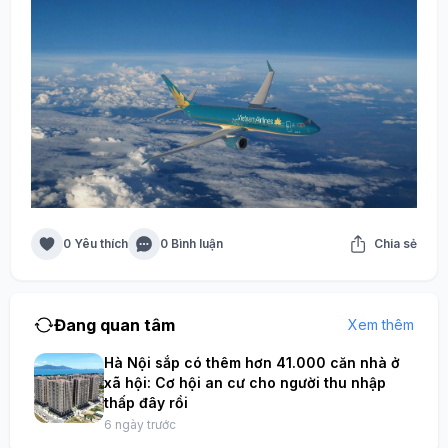
0 Yêu thích
0 Bình luận
Chia sẻ
Đang quan tâm
Xem thêm
Hà Nội sắp có thêm hơn 41.000 căn nhà ở
xã hội: Cơ hội an cư cho người thu nhập
thấp đây rồi
6 ngày trước