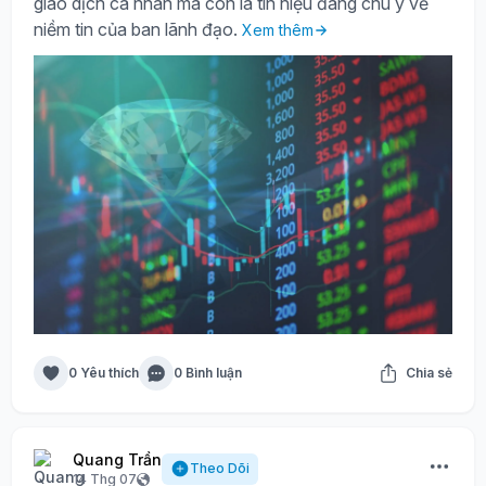
giao dịch cá nhân mà còn là tín hiệu đáng chú ý về
niềm tin của ban lãnh đạo.
Xem thêm
0 Yêu thích
0 Bình luận
Chia sẻ
Quang Trần
Theo Dõi
14 Thg 07