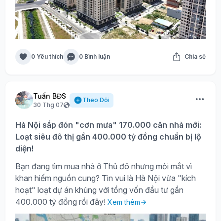
0 Yêu thích
0 Bình luận
Chia sẻ
Tuấn BĐS
Theo Dõi
30 Thg 07
Hà Nội sắp đón "cơn mưa" 170.000 căn nhà mới:
Loạt siêu đô thị gần 400.000 tỷ đồng chuẩn bị lộ
diện!
Bạn đang tìm mua nhà ở Thủ đô nhưng mỏi mắt vì
khan hiếm nguồn cung? Tin vui là Hà Nội vừa "kích
hoạt" loạt dự án khủng với tổng vốn đầu tư gần
400.000 tỷ đồng rồi đây!
Xem thêm