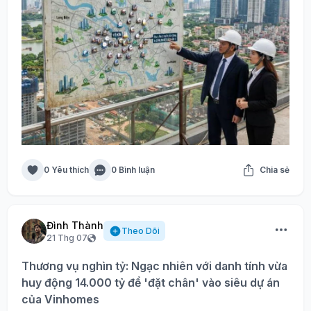
0 Yêu thích
0 Bình luận
Chia sẻ
Đình Thành
Theo Dõi
21 Thg 07
Thương vụ nghìn tỷ: Ngạc nhiên với danh tính vừa
huy động 14.000 tỷ để 'đặt chân' vào siêu dự án
của Vinhomes