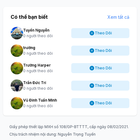
Có thể bạn biết
Xem tất cả
Tuyến Nguyễn
Theo Dõi
0 người theo dõi
trường
Theo Dõi
0 người theo dõi
Trường Harper
Theo Dõi
0 người theo dõi
Trần Đức Trí
Theo Dõi
0 người theo dõi
Vũ Đình Tuấn Minh
Theo Dõi
0 người theo dõi
Giấy phép thiết lập MXH số 108/GP-BTTTT, cấp ngày 08/02/2021.
Chịu trách nhiệm nội dung: Nguyễn Trọng Tuyến