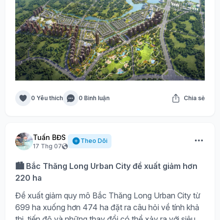
0 Yêu thích
0 Bình luận
Chia sẻ
Tuấn BĐS
Theo Dõi
17 Thg 07
🏙️ Bắc Thăng Long Urban City đề xuất giảm hơn
220 ha
Đề xuất giảm quy mô Bắc Thăng Long Urban City từ
699 ha xuống hơn 474 ha đặt ra câu hỏi về tính khả
thi, tiến độ và những thay đổi có thể xảy ra với siêu