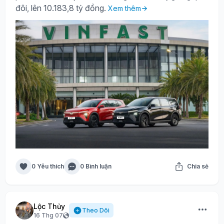
đôi, lên 10.183,8 tỷ đồng.
Xem thêm
0 Yêu thích
0 Bình luận
Chia sẻ
Lộc Thủy
Theo Dõi
16 Thg 07