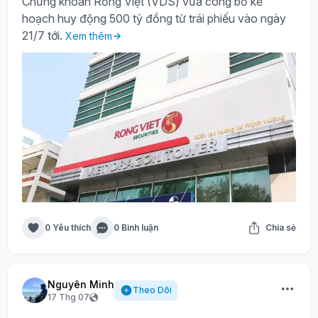
Chứng khoán Rồng Việt (VDS) vừa công bố kế
hoạch huy động 500 tỷ đồng từ trái phiếu vào ngày
21/7 tới.
Xem thêm
0 Yêu thích
0 Bình luận
Chia sẻ
Nguyên Minh
Theo Dõi
17 Thg 07