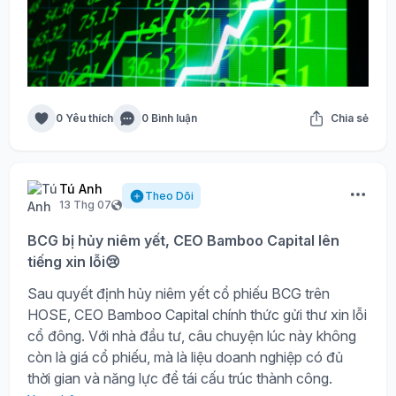
0 Yêu thích
0 Bình luận
Chia sẻ
Tú Anh
Theo Dõi
13 Thg 07
BCG bị hủy niêm yết, CEO Bamboo Capital lên
tiếng xin lỗi😢
Sau quyết định hủy niêm yết cổ phiếu BCG trên
HOSE, CEO Bamboo Capital chính thức gửi thư xin lỗi
cổ đông. Với nhà đầu tư, câu chuyện lúc này không
còn là giá cổ phiếu, mà là liệu doanh nghiệp có đủ
thời gian và năng lực để tái cấu trúc thành công.