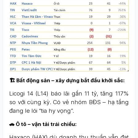
🏗 Bất động sản – xây dựng bắt đầu khởi sắc:
Licogi 14 (L14) báo lãi gần 11 tỷ, tăng 117%
so với cùng kỳ. Có vẻ nhóm BĐS – hạ tầng
đang le lói “tia hy vọng”.
🚗 Ô tô – vận tải trái chiều:
Haxaco (HAX) dù doanh thu thuần vẫn đạt