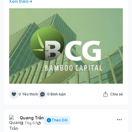
Xem thêm
0 Yêu thích
0 Bình luận
Chia sẻ
Quang Trần
Theo Dõi
13 Thg 07