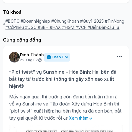
Từ khoá
#BCTC #DoanhNghiep #ChungKhoan #Quy1_2025 #TinNong
#CổPhiếu #DGC #SBH #HAX #HGM #VCF #DiễnĐànĐầuTư
Cùng cộng đồng
Đình Thành
Theo Dõi
22 Thg 07
“Plot twist” vụ Sunshine – Hòa Bình: Hai bên đã
bắt tay từ trước khi thông tin gây xôn xao xuất
hiện😌
Mấy ngày qua, thị trường còn đang bàn luận rôm rả
về vụ Sunshine và Tập đoàn Xây dựng Hòa Bình thì
“plot twist” xuất hiện: hai bên thực ra đã dọn bàn, bắt
tay giải quyết từ trước rồi 🤝
Xem thêm