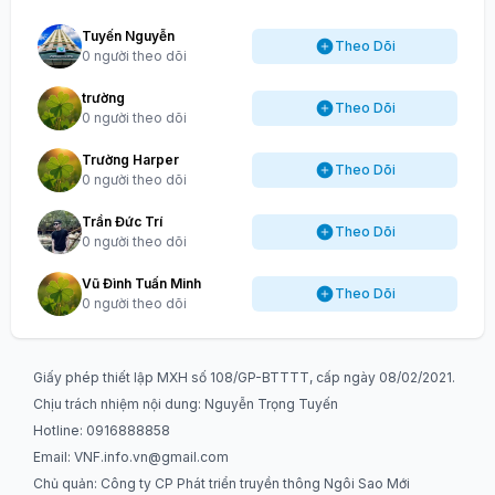
Tuyến Nguyễn
Theo Dõi
0 người theo dõi
trường
Theo Dõi
0 người theo dõi
Trường Harper
Theo Dõi
0 người theo dõi
Trần Đức Trí
Theo Dõi
0 người theo dõi
Vũ Đình Tuấn Minh
Theo Dõi
0 người theo dõi
Giấy phép thiết lập MXH số 108/GP-BTTTT, cấp ngày 08/02/2021.
Chịu trách nhiệm nội dung: Nguyễn Trọng Tuyến
Hotline: 0916888858
Email:
VNF.info.vn@gmail.com
Chủ quản: Công ty CP Phát triển truyền thông Ngôi Sao Mới