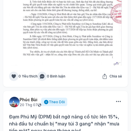
0 Yêu thích
0 Bình luận
Chia sẻ
Phúc Bùi
Theo Dõi
20 Thg 07
Đạm Phú Mỹ (DPM) bất ngờ nâng cổ tức lên 15%,
nhà đầu tư chuẩn bị "may túi 3 gang" nhận "mưa
tiền mặt" ngay trong tháng này!