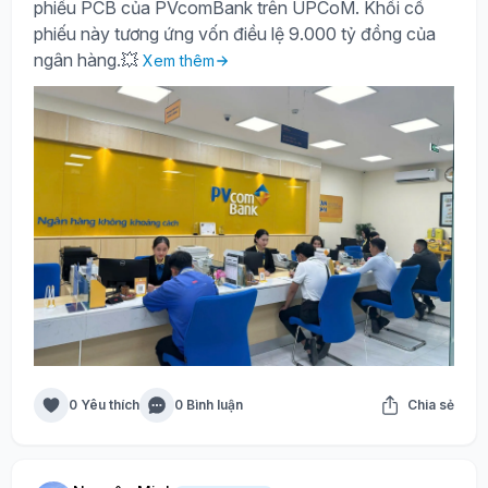
phiếu PCB của PVcomBank trên UPCoM. Khối cổ
phiếu này tương ứng vốn điều lệ 9.000 tỷ đồng của
ngân hàng.💥
Xem thêm
0 Yêu thích
0 Bình luận
Chia sẻ