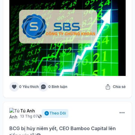
0 Yêu thích
0 Bình luận
Chia sẻ
Tú Anh
Theo Dõi
13 Thg 07
BCG bị hủy niêm yết, CEO Bamboo Capital lên