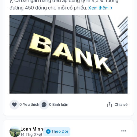
ý, cả ba ngân hàng đều áp dụng tỷ lệ 4,5%, tương
đương 450 đồng cho mỗi cổ phiếu.
Xem thêm
0 Yêu thích
0 Bình luận
Chia sẻ
Loan Minh
Theo Dõi
14 Thg 07