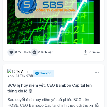
0 Yêu thích
0 Bình luận
Chia sẻ
Tú Anh
Theo Dõi
13 Thg 07
BCG bị hủy niêm yết, CEO Bamboo Capital lên
tiếng xin lỗi😢
Sau quyết định hủy niêm yết cổ phiếu BCG trên
HOSE, CEO Bamboo Capital chính thức gửi thư xin lỗi