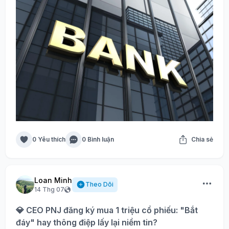
0 Yêu thích
0 Bình luận
Chia sẻ
Loan Minh
Theo Dõi
14 Thg 07
💎 CEO PNJ đăng ký mua 1 triệu cổ phiếu: "Bắt
đáy" hay thông điệp lấy lại niềm tin?