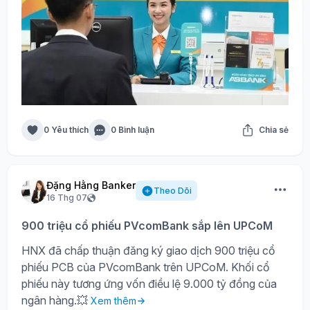
0 Yêu thích
0 Bình luận
Chia sẻ
Đặng Hằng Banker
Theo Dõi
16 Thg 07
900 triệu cổ phiếu PVcomBank sắp lên UPCoM
HNX đã chấp thuận đăng ký giao dịch 900 triệu cổ
phiếu PCB của PVcomBank trên UPCoM. Khối cổ
phiếu này tương ứng vốn điều lệ 9.000 tỷ đồng của
ngân hàng.💥
Xem thêm