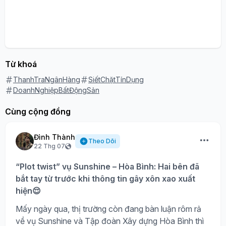
Từ khoá
ThanhTraNgânHàng
SiếtChặtTínDụng
DoanhNghiệpBấtĐộngSản
Cùng cộng đồng
Đình Thành
Theo Dõi
22 Thg 07
“Plot twist” vụ Sunshine – Hòa Bình: Hai bên đã
bắt tay từ trước khi thông tin gây xôn xao xuất
hiện😌
Mấy ngày qua, thị trường còn đang bàn luận rôm rả
về vụ Sunshine và Tập đoàn Xây dựng Hòa Bình thì