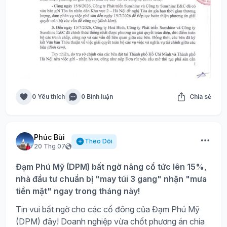
0 Yêu thích
0 Bình luận
Chia sẻ
Phúc Bùi
Theo Dõi
20 Thg 07
Đạm Phú Mỹ (DPM) bất ngờ nâng cổ tức lên 15%,
nhà đầu tư chuẩn bị "may túi 3 gang" nhận "mưa
tiền mặt" ngay trong tháng này!
Tin vui bất ngờ cho các cổ đông của Đạm Phú Mỹ
(DPM) đây! Doanh nghiệp vừa chốt phương án chia